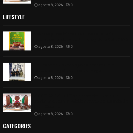
agosto 8, 2026
0
LIFESTYLE
Sabores y tradiciones se suman a la feria
Internacional del Arte Efímero y de la Dalia 2026
agosto 8, 2026
0
Detienen en Apizaco a joven por presunta
portación ilegal de arma de fuego
agosto 8, 2026
0
𝗔𝗣𝗥𝗢𝗕𝗔𝗗𝗔 | 𝗘𝗹 𝗖𝗼𝗻𝗴𝗿𝗲𝘀𝗼 𝗱𝗲 𝗧𝗹𝗮𝘅𝗰𝗮𝗹𝗮
𝗮𝘃𝗮𝗹𝗮 𝗹𝗮 𝗖𝘂𝗲𝗻𝘁𝗮 𝗣ú𝗯𝗹𝗶𝗰𝗮 𝟮𝟬𝟮𝟱 𝗱𝗲 𝗖𝗼𝗻𝘁𝗹𝗮 𝗱𝗲
𝗝𝘂𝗮𝗻 𝗖𝘂𝗮𝗺𝗮𝘁𝘇𝗶
agosto 8, 2026
0
CATEGORIES