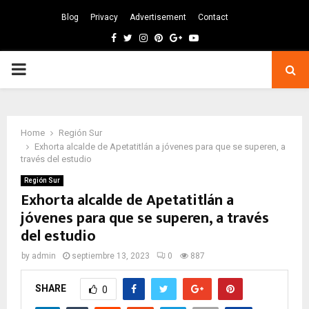
Blog
Privacy
Advertisement
Contact
Facebook
Twitter
Instagram
Pinterest
Google
Youtube
PRIMARY
MENU
Home
Región Sur
Exhorta alcalde de Apetatitlán a jóvenes para que se superen, a
través del estudio
Región Sur
Exhorta alcalde de Apetatitlán a
jóvenes para que se superen, a través
del estudio
by
admin
septiembre 13, 2023
0
887
SHARE
0