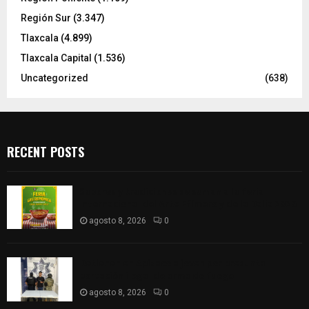
Región Sur
(3.347)
Tlaxcala
(4.899)
Tlaxcala Capital
(1.536)
Uncategorized
(638)
RECENT POSTS
Sabores y tradiciones se suman a la feria
Internacional del Arte Efímero y de la Dalia 2026
agosto 8, 2026
0
Detienen en Apizaco a joven por presunta
portación ilegal de arma de fuego
agosto 8, 2026
0