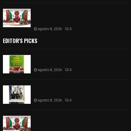
𝗔𝗣𝗥𝗢𝗕𝗔𝗗𝗔 | 𝗘𝗹 𝗖𝗼𝗻𝗴𝗿𝗲𝘀𝗼 𝗱𝗲 𝗧𝗹𝗮𝘅𝗰𝗮𝗹𝗮
𝗮𝘃𝗮𝗹𝗮 𝗹𝗮 𝗖𝘂𝗲𝗻𝘁𝗮 𝗣ú𝗯𝗹𝗶𝗰𝗮 𝟮𝟬𝟮𝟱 𝗱𝗲 𝗖𝗼𝗻𝘁𝗹𝗮 𝗱𝗲
𝗝𝘂𝗮𝗻 𝗖𝘂𝗮𝗺𝗮𝘁𝘇𝗶
agosto 8, 2026
0
EDITOR'S PICKS
Sabores y tradiciones se suman a la feria
Internacional del Arte Efímero y de la Dalia 2026
agosto 8, 2026
0
Detienen en Apizaco a joven por presunta
portación ilegal de arma de fuego
agosto 8, 2026
0
𝗔𝗣𝗥𝗢𝗕𝗔𝗗𝗔 | 𝗘𝗹 𝗖𝗼𝗻𝗴𝗿𝗲𝘀𝗼 𝗱𝗲 𝗧𝗹𝗮𝘅𝗰𝗮𝗹𝗮
𝗮𝘃𝗮𝗹𝗮 𝗹𝗮 𝗖𝘂𝗲𝗻𝘁𝗮 𝗣ú𝗯𝗹𝗶𝗰𝗮 𝟮𝟬𝟮𝟱 𝗱𝗲 𝗖𝗼𝗻𝘁𝗹𝗮 𝗱𝗲
𝗝𝘂𝗮𝗻 𝗖𝘂𝗮𝗺𝗮𝘁𝘇𝗶