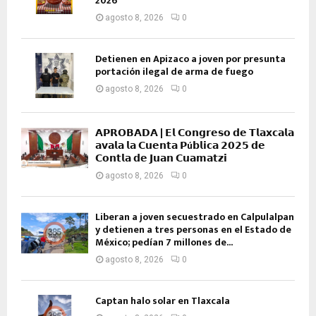
2026
agosto 8, 2026
0
Detienen en Apizaco a joven por presunta
portación ilegal de arma de fuego
agosto 8, 2026
0
𝗔𝗣𝗥𝗢𝗕𝗔𝗗𝗔 | 𝗘𝗹 𝗖𝗼𝗻𝗴𝗿𝗲𝘀𝗼 𝗱𝗲 𝗧𝗹𝗮𝘅𝗰𝗮𝗹𝗮
𝗮𝘃𝗮𝗹𝗮 𝗹𝗮 𝗖𝘂𝗲𝗻𝘁𝗮 𝗣ú𝗯𝗹𝗶𝗰𝗮 𝟮𝟬𝟮𝟱 𝗱𝗲
𝗖𝗼𝗻𝘁𝗹𝗮 𝗱𝗲 𝗝𝘂𝗮𝗻 𝗖𝘂𝗮𝗺𝗮𝘁𝘇𝗶
agosto 8, 2026
0
Liberan a joven secuestrado en Calpulalpan
y detienen a tres personas en el Estado de
México; pedían 7 millones de...
agosto 8, 2026
0
Captan halo solar en Tlaxcala