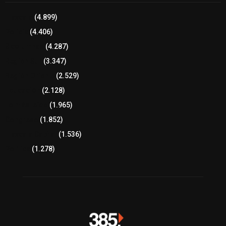
Tlaxcala
(4.899)
Policía
(4.406)
8 columnas
(4.287)
Región Sur
(3.347)
Región Oriente
(2.529)
Educación
(2.128)
Lo más leído
(1.965)
Congreso
(1.852)
Tlaxcala Capital
(1.536)
Política
(1.278)