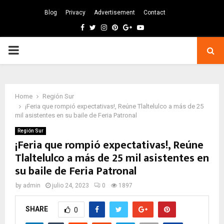
Blog
Privacy
Advertisement
Contact
Facebook
Twitter
Instagram
Pinterest
Google
Youtube
PRIMARY
MENU
Home
Región Sur
¡Feria que rompió expectativas!, Reúne Tlaltelulco a más de 25
mil asistentes en su baile de Feria Patronal
Región Sur
¡Feria que rompió expectativas!, Reúne
Tlaltelulco a más de 25 mil asistentes en
su baile de Feria Patronal
by
admin
julio 24, 2023
0
1897
SHARE
0