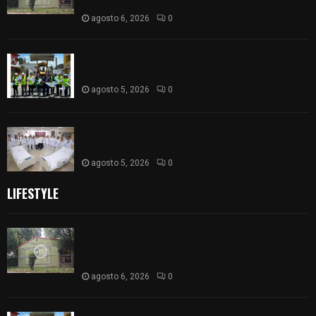
de la SEP federal
agosto 6, 2026
0
Realiza Ayuntamiento de SPM obra de pavimento
de adoquín en barrio de San Pedro
agosto 5, 2026
0
ISSSTE entrega 242 camas hospitalarias
eléctricas a unidades médicas del país
agosto 5, 2026
0
LIFESTYLE
Colegio legión de honor de Tlaxcala elimina
«militarizado» de su nombre tras orden de cierre
de la SEP federal
agosto 6, 2026
0