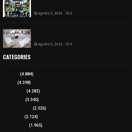
Realiza Ayuntamiento de SPM obra de pavimento
de adoquín en barrio de San Pedro
agosto 5, 2026
0
ISSSTE entrega 242 camas hospitalarias
eléctricas a unidades médicas del país
agosto 5, 2026
0
CATEGORIES
Tlaxcala
(4.884)
Policía
(4.398)
8 columnas
(4.283)
Región Sur
(3.340)
Región Oriente
(2.526)
Educación
(2.124)
Lo más leído
(1.965)