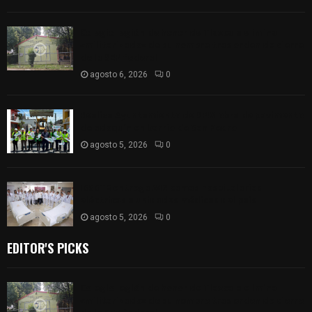
Colegio legión de honor de Tlaxcala elimina
«militarizado» de su nombre tras orden de cierre
de la SEP federal
agosto 6, 2026
0
Realiza Ayuntamiento de SPM obra de pavimento
de adoquín en barrio de San Pedro
agosto 5, 2026
0
ISSSTE entrega 242 camas hospitalarias
eléctricas a unidades médicas del país
agosto 5, 2026
0
EDITOR'S PICKS
Colegio legión de honor de Tlaxcala elimina
«militarizado» de su nombre tras orden de cierre