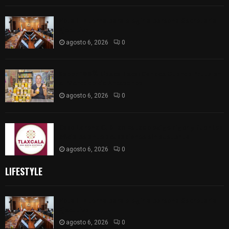
Vota ITE terna para elegir a persona Secretaria
Ejecutiva
agosto 6, 2026
0
Sabor 100% tlaxcalteca: Conoce Guarda Frutz en
el Mercado de Artesanos
agosto 6, 2026
0
Caso Lorena Cuéllar: Estado exige rigor y fuentes
oficiales ante acusaciones sin sustento
agosto 6, 2026
0
LIFESTYLE
Vota ITE terna para elegir a persona Secretaria
Ejecutiva
agosto 6, 2026
0