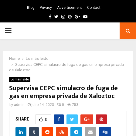
Blog
Privacy
Advertisement
Contact
Facebook
Twitter
Instagram
Pinterest
Google
Youtube
PRIMARY
MENU
Home
Lo más leído
Supervisa CEPC simulacro de fuga de gas en empresa privada
de Xaloztoc
Lo más leído
Supervisa CEPC simulacro de fuga de
gas en empresa privada de Xaloztoc
by
admin
julio 24, 2023
0
753
SHARE
0