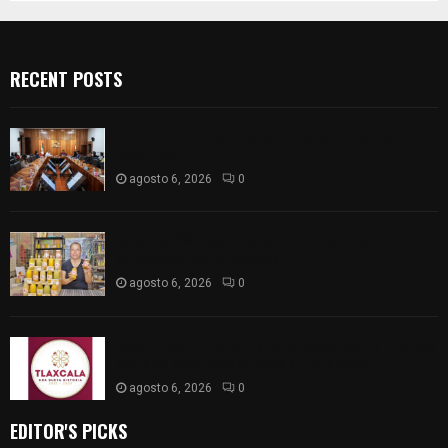
RECENT POSTS
Vota ITE terna para elegir a persona Secretaria
Ejecutiva
agosto 6, 2026
0
Sabor 100% tlaxcalteca: Conoce Guarda Frutz en
el Mercado de Artesanos
agosto 6, 2026
0
Caso Lorena Cuéllar: Estado exige rigor y fuentes
oficiales ante acusaciones sin sustento
agosto 6, 2026
0
EDITOR'S PICKS