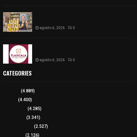
Sabor 100% tlaxcalteca: Conoce Guarda Frutz en
el Mercado de Artesanos
agosto 6, 2026
0
Caso Lorena Cuéllar: Estado exige rigor y fuentes
oficiales ante acusaciones sin sustento
agosto 6, 2026
0
CATEGORIES
Tlaxcala
(4.889)
Policía
(4.400)
8 columnas
(4.285)
Región Sur
(3.341)
Región Oriente
(2.527)
Educación
(2.126)