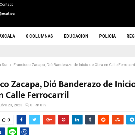
Contact
Ejecutiva
AXCALA
8 COLUMNAS
EDUCACIÓN
POLICÍA
REG
 Sur
Francisco Zacapa, Dió Banderazo de Inicio de Obra en Calle Ferrocarri
co Zacapa, Dió Banderazo de Inici
 Calle Ferrocarril
ubre 23, 2023
0
819
0