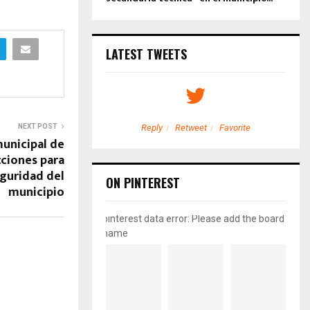
LATEST TWEETS
NEXT POST
etweet
Favorite
Reply
Retweet
Favorite
unicipal de
cciones para
eguridad del
ON PINTEREST
municipio
pinterest data error: Please add the board
name