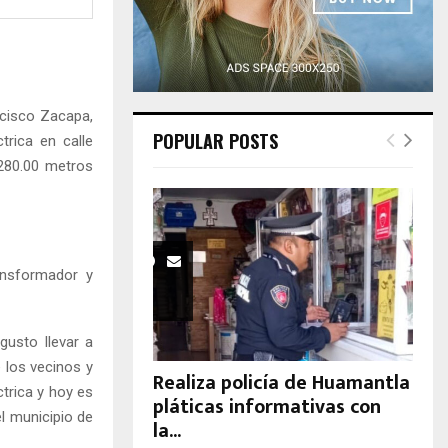
H
ncisco Zacapa,
POPULAR POSTS
trica en calle
 280.00 metros
ransformador y
gusto llevar a
e los vecinos y
Realiza policía de Huamantla
ctrica y hoy es
pláticas informativas con
l municipio de
la...