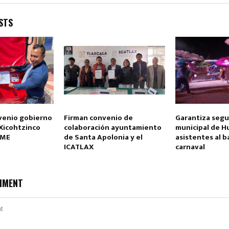
STS
venio gobierno
Firman convenio de
Garantiza segu
 Xicohtzinco
colaboración ayuntamiento
municipal de H
AME
de Santa Apolonia y el
asistentes al b
ICATLAX
carnaval
MMENT