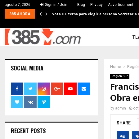
agosto 7, 2026
Sign in / Join
Blog
Privacy
Advertisement
Vota ITE terna para elegir a persona Secretaria 
385 AHORA
TL
SOCIAL MEDIA
Home
Región
Región Sur
Francis
Obra en
by
admin
oct
SHARE
RECENT POSTS