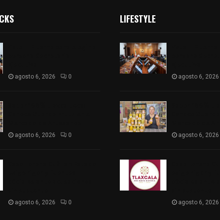
ICKS
LIFESTYLE
Vota ITE terna para elegir a
Vota ITE terna 
persona Secretaria
persona Secret
Ejecutiva
Ejecutiva
agosto 6, 2026
0
agosto 6, 2026
Sabor 100% tlaxcalteca:
Sabor 100% tla
Conoce Guarda Frutz en el
Conoce Guarda 
Mercado de Artesanos
Mercado de Ar
agosto 6, 2026
0
agosto 6, 2026
Caso Lorena Cuéllar: Estado
Caso Lorena Cu
exige rigor y fuentes
exige rigor y f
oficiales ante acusaciones
oficiales ante 
sin sustento
sin sustento
agosto 6, 2026
0
agosto 6, 2026