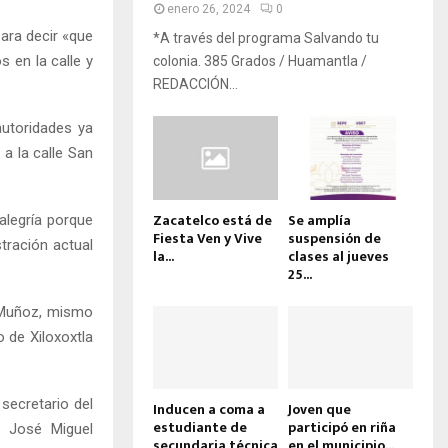
enero 26, 2024
0
para decir «que
*A través del programa Salvando tu
 en la calle y
colonia. 385 Grados / Huamantla /
REDACCIÓN...
autoridades ya
 a la calle San
Zacatelco está de
Se amplía
alegría porque
Fiesta Ven y Vive
suspensión de
tración actual
la...
clases al jueves
25...
n Muñoz, mismo
 de Xiloxoxtla
 secretario del
Inducen a coma a
Joven que
estudiante de
participó en riña
, José Miguel
secundaria técnica
en el municipio...