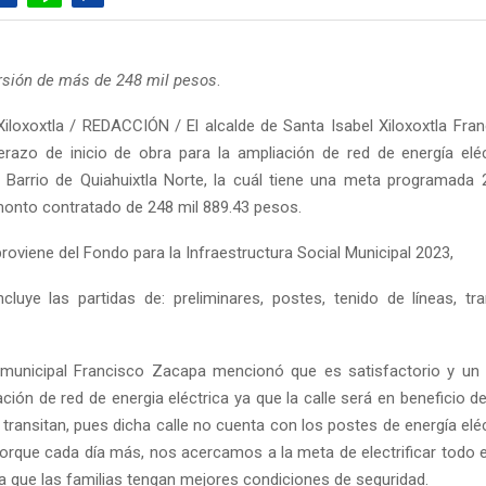
rsión de más de 248 mil pesos
.
iloxoxtla / REDACCIÓN / El alcalde de Santa Isabel Xiloxoxtla Fra
razo de inicio de obra para la ampliación de red de energía eléc
el Barrio de Quiahuixtla Norte, la cuál tiene una meta programada
 monto contratado de 248 mil 889.43 pesos.
oviene del Fondo para la Infraestructura Social Municipal 2023,
luye las partidas de: preliminares, postes, tenido de líneas, t
 municipal Francisco Zacapa mencionó que es satisfactorio y un 
ción de red de energia eléctrica ya que la calle será en beneficio d
transitan, pues dicha calle no cuenta con los postes de energía elé
porque cada día más, nos acercamos a la meta de electrificar todo e
ra que las familias tengan mejores condiciones de seguridad.