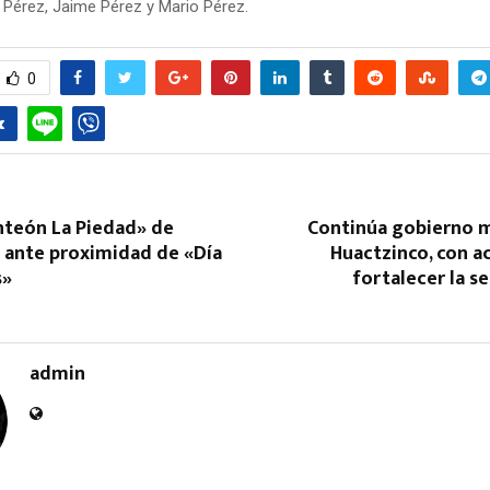
 Pérez, Jaime Pérez y Mario Pérez.
0
Reply
Retweet
Favorite
Reply
R
nteón La Piedad» de
Continúa gobierno m
n ante proximidad de «Día
Huactzinco, con a
s»
fortalecer la s
admin