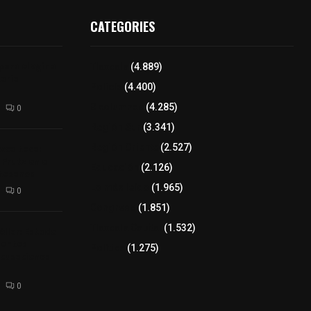
CATEGORIES
para elegir a
Tlaxcala
(4.889)
aria
Policía
(4.400)
8 columnas
(4.285)
0
Región Sur
(3.341)
xcalteca:
Región Oriente
(2.527)
Frutz en el
Educación
(2.126)
tesanos
Lo más leído
(1.965)
0
Congreso
(1.851)
Tlaxcala Capital
(1.532)
éllar: Estado
uentes
Política
(1.275)
acusaciones
0