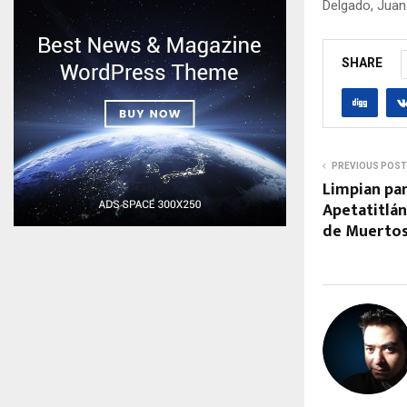
Delgado, Juan
SHARE
PREVIOUS POST
Limpian pa
Apetatitlá
de Muerto