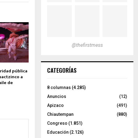
@thefirstmess
CATEGORÍAS
ridad pública
uactzinco a
aile de
8 columnas
(4.285)
Anuncios
(12)
Apizaco
(491)
Chiautempan
(880)
Congreso
(1.851)
Educación
(2.126)