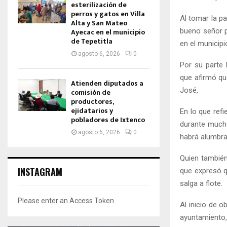
esterilización de
perros y gatos en Villa
Al tomar la pa
Alta y San Mateo
bueno señor p
Ayecac en el municipio
de Tepetitla
en el municipi
agosto 6, 2026
0
Por su parte 
que afirmó que
Atienden diputados a
José,
comisión de
productores,
ejidatarios y
En lo que ref
pobladores de Ixtenco
durante mucho
agosto 6, 2026
0
habrá alumbra
Quien también
INSTAGRAM
que expresó q
salga a flote.
Please enter an Access Token
Al inicio de o
ayuntamiento