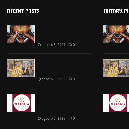
RECENT POSTS
EDITOR'S P
Vota ITE terna para elegir a
persona Secretaria
Ejecutiva
agosto 6, 2026
0
Sabor 100% tlaxcalteca:
Conoce Guarda Frutz en el
Mercado de Artesanos
agosto 6, 2026
0
Caso Lorena Cuéllar: Estado
exige rigor y fuentes
oficiales ante acusaciones
sin sustento
agosto 6, 2026
0