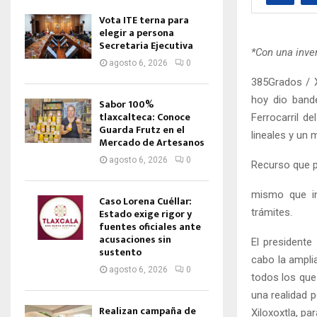
Vota ITE terna para
elegir a persona
Secretaria Ejecutiva
*Con una inve
agosto 6, 2026
0
385Grados / X
hoy dio bande
Sabor 100%
tlaxcalteca: Conoce
Ferrocarril d
Guarda Frutz en el
lineales y un
Mercado de Artesanos
agosto 6, 2026
0
Recurso que pr
mismo que inc
Caso Lorena Cuéllar:
trámites.
Estado exige rigor y
fuentes oficiales ante
acusaciones sin
El presidente
sustento
cabo la amplia
agosto 6, 2026
0
todos los que 
una realidad 
Realizan campaña de
Xiloxoxtla, pa