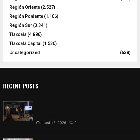
Región Oriente
(2.527)
Región Poniente
(1.106)
Región Sur
(3.341)
Tlaxcala
(4.886)
Tlaxcala Capital
(1.530)
Uncategorized
(638)
RECENT POSTS
Sembrando Vida plantará 65 mil árboles y
lanzará 50 mil semillas con drones en
Atltzayanca
agosto 6, 2026
0