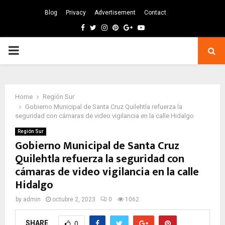
Blog
Privacy
Advertisement
Contact
Facebook
Twitter
Instagram
Pinterest
Google
Youtube
PRIMARY
MENU
Home
Región Sur
Gobierno Municipal de Santa Cruz Quilehtla refuerza la
seguridad con cámaras de video vigilancia en la calle Hidalgo
Región Sur
Gobierno Municipal de Santa Cruz
Quilehtla refuerza la seguridad con
cámaras de video vigilancia en la calle
Hidalgo
by
admin
octubre 2, 2023
0
1062
SHARE
0