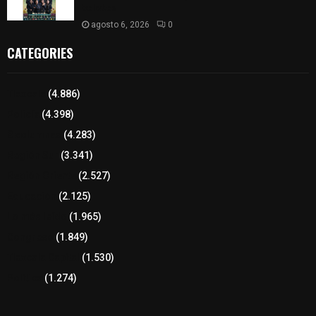
boletos
agosto 6, 2026
0
CATEGORIES
Tlaxcala
(4.886)
Policía
(4.398)
8 columnas
(4.283)
Región Sur
(3.341)
Región Oriente
(2.527)
Educación
(2.125)
Lo más leído
(1.965)
Congreso
(1.849)
Tlaxcala Capital
(1.530)
Política
(1.274)