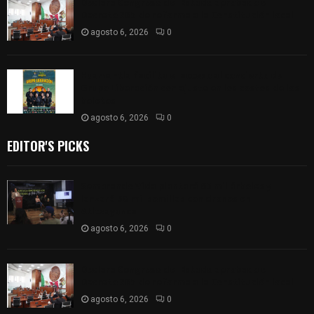
Declara Congreso del Estado aprobado el
Decreto 285 de reforma a la Constitución local
agosto 6, 2026
0
Huamantla facilita el acceso al concierto de
Grupo Liberación con ajuste en los costos de los
boletos
agosto 6, 2026
0
EDITOR'S PICKS
Sembrando Vida plantará 65 mil árboles y
lanzará 50 mil semillas con drones en
Atltzayanca
agosto 6, 2026
0
Declara Congreso del Estado aprobado el
Decreto 285 de reforma a la Constitución local
agosto 6, 2026
0