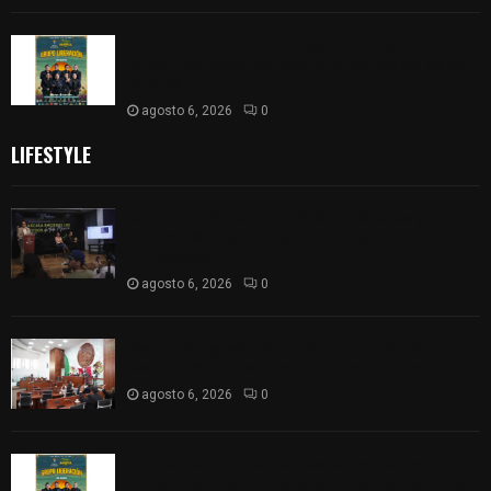
Huamantla facilita el acceso al concierto de
Grupo Liberación con ajuste en los costos de los
boletos
agosto 6, 2026
0
LIFESTYLE
Sembrando Vida plantará 65 mil árboles y
lanzará 50 mil semillas con drones en
Atltzayanca
agosto 6, 2026
0
Declara Congreso del Estado aprobado el
Decreto 285 de reforma a la Constitución local
agosto 6, 2026
0
Huamantla facilita el acceso al concierto de
Grupo Liberación con ajuste en los costos de los