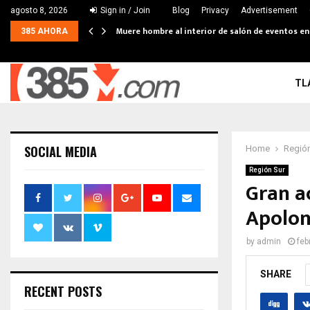
agosto 8, 2026
Sign in / Join
Blog
Privacy
Advertisement
Muere hombre al interior de salón de eventos e
385 AHORA
TL
SOCIAL MEDIA
Home
Región
Región Sur
Gran ac
Apolon
by
admin
feb
SHARE
RECENT POSTS