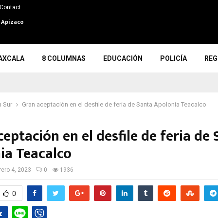
Contact
n Apizaco
AXCALA
8 COLUMNAS
EDUCACIÓN
POLICÍA
REG
 Sur
Gran aceptación en el desfile de feria de Santa Apolonia Teacalco
eptación en el desfile de feria de
ia Teacalco
rero 4, 2023
0
1936
0