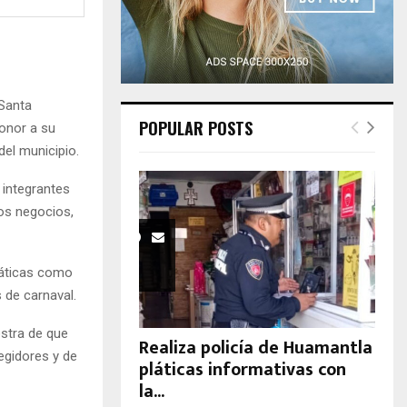
H
 Santa
POPULAR POSTS
honor a su
del municipio.
s integrantes
nos negocios,
máticas como
s de carnaval.
estra de que
Realiza policía de Huamantla
egidores y de
pláticas informativas con
la...