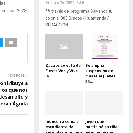
las
enero 26, 2024
0
u edición 2023.
*A través del programa Salvando tu
colonia. 385 Grados / Huamantla /
REDACCIÓN...
Zacatelco está de
Se amplía
Fiesta Ven y Vive
suspensión de
la...
clases al jueves
NEXT POST
25...
contribuye a
los que nos
desarrollo y
erán Águila
Inducen a coma a
Joven que
estudiante de
participó en riña
secundaria técnica
en el municipio...