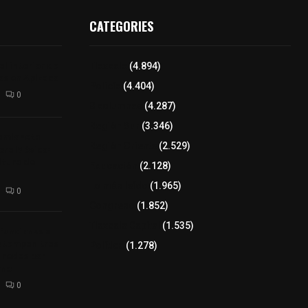
CATEGORIES
l interior de
Tlaxcala
(4.894)
os en Apizaco
Policía
(4.404)
0
8 columnas
(4.287)
Región Sur
(3.346)
camioneta
Región Oriente
(2.529)
tera México-
altura de
Educación
(2.128)
Lo más leído
(1.965)
0
Congreso
(1.852)
Tlaxcala Capital
(1.535)
 funciones a
autempan tras
Política
(1.278)
 redes por
rno
0