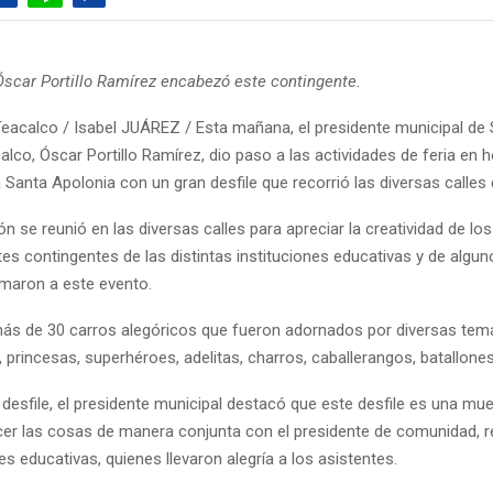
Óscar Portillo Ramírez encabezó este contingente.
eacalco / Isabel JUÁREZ / Esta mañana, el presidente municipal de
lco, Óscar Portillo Ramírez, dio paso a las actividades de feria en 
Santa Apolonia con un gran desfile que recorrió las diversas calles 
ión se reunió en las diversas calles para apreciar la creatividad de lo
tes contingentes de las distintas instituciones educativas y de algu
maron a este evento.
más de 30 carros alegóricos que fueron adornados por diversas te
, princesas, superhéroes, adelitas, charros, caballerangos, batallone
 desfile, el presidente municipal destacó que este desfile es una mu
er las cosas de manera conjunta con el presidente de comunidad, r
nes educativas, quienes llevaron alegría a los asistentes.