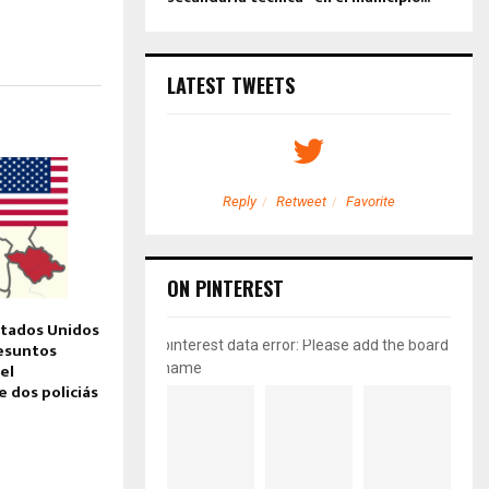
LATEST TWEETS
etweet
Favorite
Reply
Retweet
Favorite
ON PINTEREST
stados Unidos
pinterest data error: Please add the board
resuntos
el
name
 dos policiás