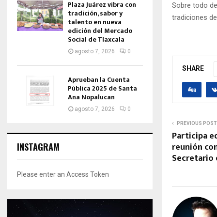
Plaza Juárez vibra con
Sobre todo de 
tradición, sabor y
tradiciones de
talento en nueva
edición del Mercado
Social de Tlaxcala
agosto 7, 2026
0
SHARE
Aprueban la Cuenta
Pública 2025 de Santa
Ana Nopalucan
agosto 7, 2026
0
PREVIOUS POST
Participa e
reunión co
INSTAGRAM
Secretario
Please enter an Access Token