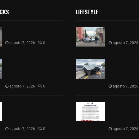
ICKS
LIFESTYLE
Muere hombre al interior de
Muere hombre a
salón de eventos en Apizaco
salón de event
agosto 7, 2026
0
agosto 7, 2026
Se accidenta camioneta
Se accidenta 
sobre la carretera México-
sobre la carre
Veracruz, a la altura de
Veracruz, a la 
Hueyotlipan
Hueyotlipan
agosto 7, 2026
0
agosto 7, 2026
Retiran de sus funciones a
Retiran de sus
policía de Chiautempan tras
policía de Chi
ser exhibido en redes por
ser exhibido en
presunto soborno
presunto sobo
agosto 7, 2026
0
agosto 7, 2026