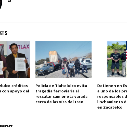
STS
Reply
Retweet
Favorite
Reply
R
elulco créditos
Policía de Tlaltelulco evita
Detienen en E
s con apoyo del
tragedia ferroviaria al
a uno de los p
rescatar camioneta varada
responsables d
cerca de las vías del tren
linchamiento de
en Zacatelco