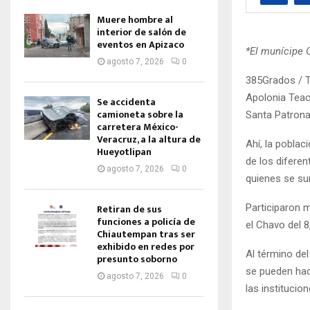
Muere hombre al
interior de salón de
eventos en Apizaco
*El munícipe 
agosto 7, 2026
0
385Grados / T
Apolonia Teaca
Se accidenta
camioneta sobre la
Santa Patrona 
carretera México-
Veracruz, a la altura de
Ahí, la poblac
Hueyotlipan
de los diferen
agosto 7, 2026
0
quienes se su
Participaron 
Retiran de sus
funciones a policía de
el Chavo del 8
Chiautempan tras ser
exhibido en redes por
Al término del
presunto soborno
se pueden hac
agosto 7, 2026
0
las institucio