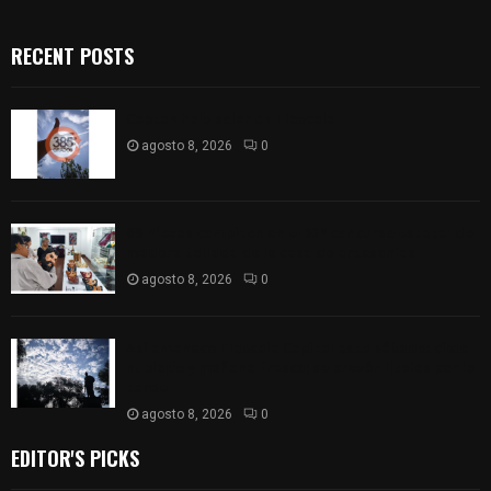
RECENT POSTS
Captan halo solar en Tlaxcala
agosto 8, 2026
0
68 Piezas compiten en el 32° concurso estatal de
madera tallada de la casa de artesanías
agosto 8, 2026
0
Así amanece Tlaxcala Capital este sábado: cielo
nublado y mañana fresca; se prevén lluvias por la
tarde
agosto 8, 2026
0
EDITOR'S PICKS