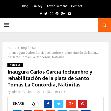
Blog
Privacy
Advertisement
Contact
Facebook
Twitter
Instagram
Pinterest
Google
Youtube
PRIMARY
MENU
Home
Región Sur
Inaugura Carlos García techumbre y rehabilitación de la plaza
de Santo Tomás La Concordia, Nativitas
Región Sur
Inaugura Carlos García techumbre y
rehabilitación de la plaza de Santo
Tomás La Concordia, Nativitas
by
admin
julio 11, 2023
0
1315
SHARE
0