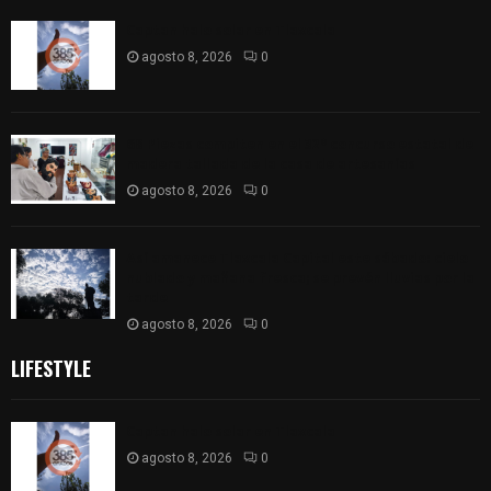
Captan halo solar en Tlaxcala
agosto 8, 2026
0
68 Piezas compiten en el 32° concurso estatal de
madera tallada de la casa de artesanías
agosto 8, 2026
0
Así amanece Tlaxcala Capital este sábado: cielo
nublado y mañana fresca; se prevén lluvias por la
tarde
agosto 8, 2026
0
LIFESTYLE
Captan halo solar en Tlaxcala
agosto 8, 2026
0