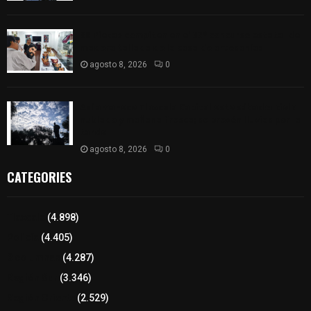
68 Piezas compiten en el 32° concurso estatal de
madera tallada de la casa de artesanías
agosto 8, 2026
0
Así amanece Tlaxcala Capital este sábado: cielo
nublado y mañana fresca; se prevén lluvias por la
tarde
agosto 8, 2026
0
CATEGORIES
Tlaxcala
(4.898)
Policía
(4.405)
8 columnas
(4.287)
Región Sur
(3.346)
Región Oriente
(2.529)