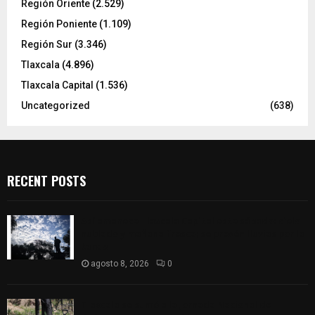
Región Oriente
(2.529)
Región Poniente
(1.109)
Región Sur
(3.346)
Tlaxcala
(4.896)
Tlaxcala Capital
(1.536)
Uncategorized
(638)
RECENT POSTS
Así amanece Tlaxcala Capital este sábado: cielo
nublado y mañana fresca; se prevén lluvias por la
tarde
agosto 8, 2026
0
Tlaxcala se sumó a la Jornada Nacional de