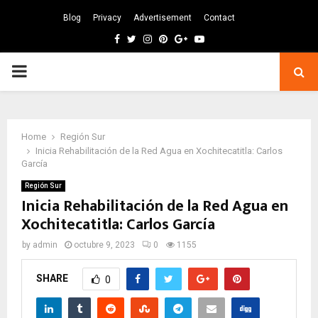
Blog
Privacy
Advertisement
Contact
Facebook
Twitter
Instagram
Pinterest
Google
Youtube
PRIMARY
MENU
Home
Región Sur
Inicia Rehabilitación de la Red Agua en Xochitecatitla: Carlos
García
Región Sur
Inicia Rehabilitación de la Red Agua en
Xochitecatitla: Carlos García
by
admin
octubre 9, 2023
0
1155
SHARE
0