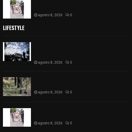
Localizan a joven empresario golpeado tras ser
presuntamente secuestrado en Calpulalpan
agosto 8, 2026
0
LIFESTYLE
Así amanece Tlaxcala Capital este sábado: cielo
nublado y mañana fresca; se prevén lluvias por la
tarde
agosto 8, 2026
0
Tlaxcala se sumó a la Jornada Nacional de
Reforestación desde Atltzayanca
agosto 8, 2026
0
Localizan a joven empresario golpeado tras ser
presuntamente secuestrado en Calpulalpan
agosto 8, 2026
0