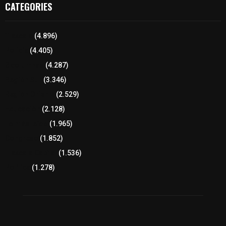
CATEGORIES
Tlaxcala
(4.896)
Policía
(4.405)
8 columnas
(4.287)
Región Sur
(3.346)
Región Oriente
(2.529)
Educación
(2.128)
Lo más leído
(1.965)
Congreso
(1.852)
Tlaxcala Capital
(1.536)
Política
(1.278)