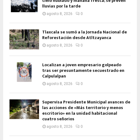
cielo nublado y mañana fresca; se prevén
lluvias por la tarde
agosto 8, 2026
0
Tlaxcala se sumó a la Jornada Nacional de
Reforestación desde Atltzayanca
agosto 8, 2026
0
Localizan a joven empresario golpeado
tras ser presuntamente secuestrado en
Calpulalpan
agosto 8, 2026
0
Supervisa Presidente Municipal avances de
las acciones de «Más territorio y menos
escritorio» en la unidad habitacional
cuatro señorios
agosto 8, 2026
0