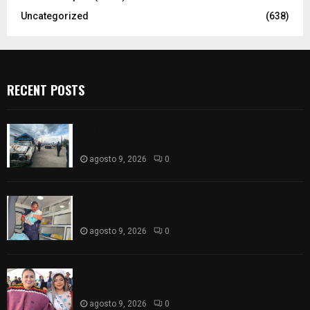
Uncategorized
(638)
RECENT POSTS
Frustran policías de SPM robo de camioneta en
comunidad de Tlaltepango; hay un detenido
agosto 9, 2026
0
¡Es niño! Oportuna intervención de paramédicos
ayuda al nacimiento de un bebé en SPM
agosto 9, 2026
0
Blanca Angulo respalda a Jocelyne Gómez rumbo
a la elección de Reina de la Feria Tlaxcala 2026
agosto 9, 2026
0