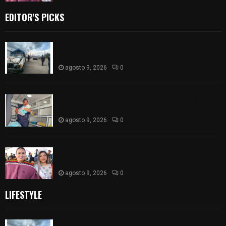
EDITOR'S PICKS
Frustran policías de SPM robo de camioneta en
comunidad de Tlaltepango; hay un detenido
agosto 9, 2026
0
¡Es niño! Oportuna intervención de paramédicos
ayuda al nacimiento de un bebé en SPM
agosto 9, 2026
0
Blanca Angulo respalda a Jocelyne Gómez rumbo
a la elección de Reina de la Feria Tlaxcala 2026
agosto 9, 2026
0
LIFESTYLE
Frustran policías de SPM robo de camioneta en