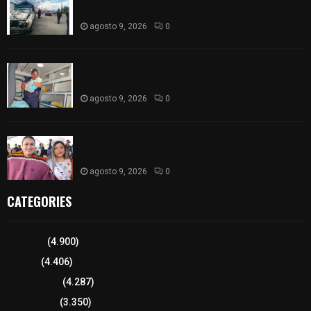
comunidad de Tlaltepango; hay un detenido
agosto 9, 2026
0
¡Es niño! Oportuna intervención de paramédicos
ayuda al nacimiento de un bebé en SPM
agosto 9, 2026
0
Blanca Angulo respalda a Jocelyne Gómez rumbo
a la elección de Reina de la Feria Tlaxcala 2026
agosto 9, 2026
0
CATEGORIES
Tlaxcala
(4.900)
Policía
(4.406)
8 columnas
(4.287)
Región Sur
(3.350)