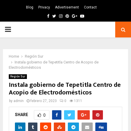
Blog
Privacy
Advertisement
Contact
Facebook
Twitter
Instagram
Pinterest
Google
Youtube
PRIMARY
MENU
Home
Región Sur
Instala gobierno de Tepetitla Centro de Acopio de
Electrodomésticos
Región Sur
Instala gobierno de Tepetitla Centro de
Acopio de Electrodomésticos
by
admin
febrero 27, 2023
0
1311
SHARE
0