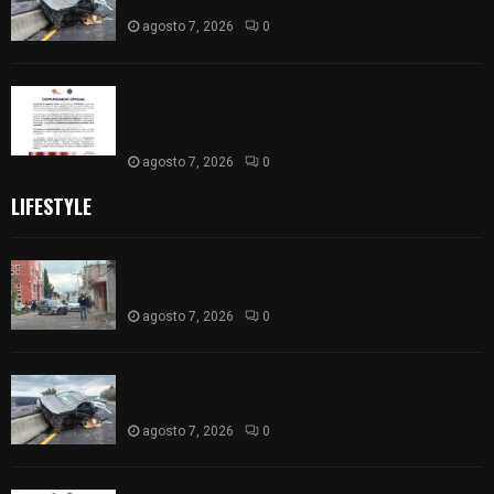
agosto 7, 2026
0
Retiran de sus funciones a policía de
Chiautempan tras ser exhibido en redes por
presunto soborno
agosto 7, 2026
0
LIFESTYLE
Muere hombre al interior de salón de eventos en
Apizaco
agosto 7, 2026
0
Se accidenta camioneta sobre la carretera
México-Veracruz, a la altura de Hueyotlipan
agosto 7, 2026
0