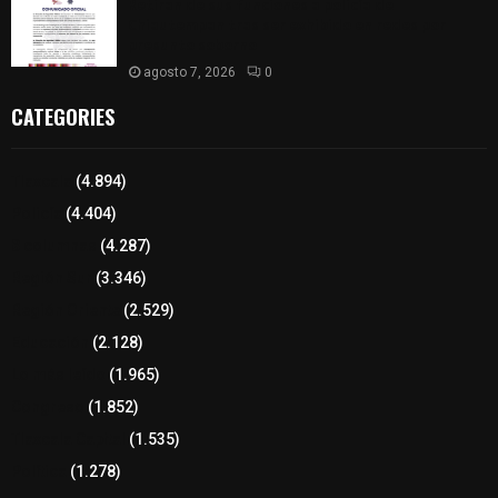
Retiran de sus funciones a policía de
Chiautempan tras ser exhibido en redes por
presunto soborno
agosto 7, 2026
0
CATEGORIES
Tlaxcala
(4.894)
Policía
(4.404)
8 columnas
(4.287)
Región Sur
(3.346)
Región Oriente
(2.529)
Educación
(2.128)
Lo más leído
(1.965)
Congreso
(1.852)
Tlaxcala Capital
(1.535)
Política
(1.278)