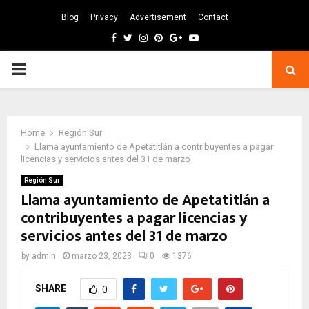
Blog
Privacy
Advertisement
Contact
Facebook
Twitter
Instagram
Pinterest
Google
Youtube
PRIMARY
MENU
Home
Región Sur
Llama ayuntamiento de Apetatitlán a contribuyentes a pagar
licencias y servicios antes del 31 de marzo
Región Sur
Llama ayuntamiento de Apetatitlán a
contribuyentes a pagar licencias y
servicios antes del 31 de marzo
by
admin
marzo 23, 2023
0
1376
SHARE
0