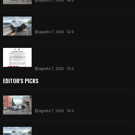
agosto 7, 2026
0
Se accidenta camioneta sobre la carretera
México-Veracruz, a la altura de Hueyotlipan
agosto 7, 2026
0
Retiran de sus funciones a policía de
Chiautempan tras ser exhibido en redes por
presunto soborno
agosto 7, 2026
0
EDITOR'S PICKS
Muere hombre al interior de salón de eventos en
Apizaco
agosto 7, 2026
0
Se accidenta camioneta sobre la carretera
México-Veracruz, a la altura de Hueyotlipan