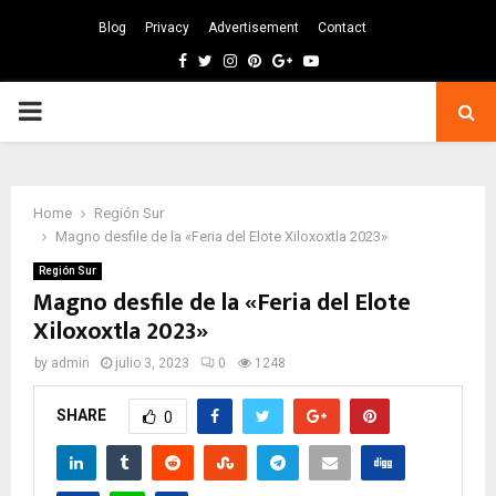
Blog
Privacy
Advertisement
Contact
Facebook
Twitter
Instagram
Pinterest
Google
Youtube
PRIMARY
MENU
Home
Región Sur
Magno desfile de la «Feria del Elote Xiloxoxtla 2023»
Región Sur
Magno desfile de la «Feria del Elote
Xiloxoxtla 2023»
by
admin
julio 3, 2023
0
1248
SHARE
0