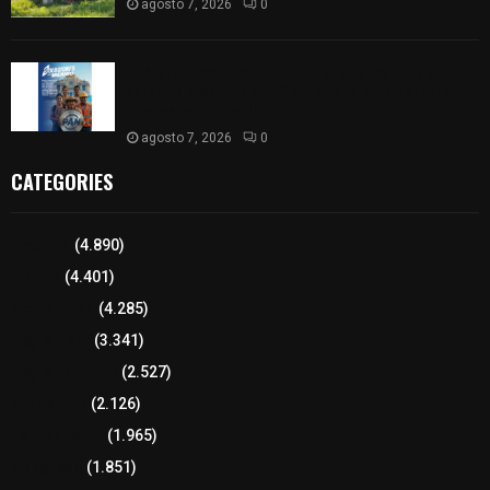
agosto 7, 2026
0
PAN propone eliminar el ISR al aguinaldo y a
salarios menores de 12 mil pesos para fortalecer
la economía familiar
agosto 7, 2026
0
CATEGORIES
Tlaxcala
(4.890)
Policía
(4.401)
8 columnas
(4.285)
Región Sur
(3.341)
Región Oriente
(2.527)
Educación
(2.126)
Lo más leído
(1.965)
Congreso
(1.851)