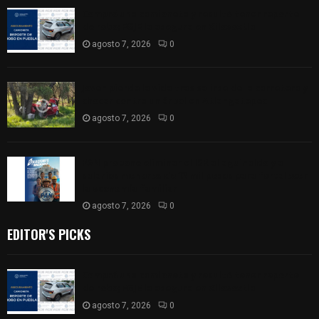
Compró una camioneta y resultó tener reporte
de robo; FGJE la asegura en Xiloxoxtla
agosto 7, 2026
0
Joven pierde la vida tras salirse de la carretera y
chocar contra un árbol en Atlangatepec
agosto 7, 2026
0
PAN propone eliminar el ISR al aguinaldo y a
salarios menores de 12 mil pesos para fortalecer
la economía familiar
agosto 7, 2026
0
EDITOR'S PICKS
Compró una camioneta y resultó tener reporte
de robo; FGJE la asegura en Xiloxoxtla
agosto 7, 2026
0