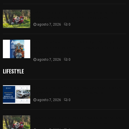
Joven pierde la vida tras salirse de la carretera y
chocar contra un árbol en Atlangatepec
agosto 7, 2026
0
PAN propone eliminar el ISR al aguinaldo y a
salarios menores de 12 mil pesos para fortalecer
la economía familiar
agosto 7, 2026
0
LIFESTYLE
Compró una camioneta y resultó tener reporte
de robo; FGJE la asegura en Xiloxoxtla
agosto 7, 2026
0
Joven pierde la vida tras salirse de la carretera y
chocar contra un árbol en Atlangatepec