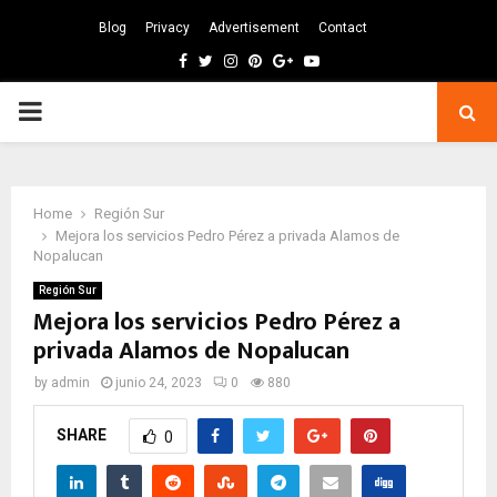
Blog
Privacy
Advertisement
Contact
Facebook
Twitter
Instagram
Pinterest
Google
Youtube
PRIMARY
MENU
Home
Región Sur
Mejora los servicios Pedro Pérez a privada Alamos de
Nopalucan
Región Sur
Mejora los servicios Pedro Pérez a
privada Alamos de Nopalucan
by
admin
junio 24, 2023
0
880
SHARE
0