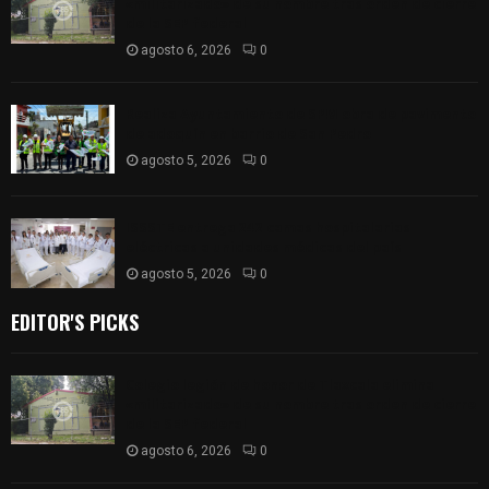
«militarizado» de su nombre tras orden de cierre
de la SEP federal
agosto 6, 2026
0
Realiza Ayuntamiento de SPM obra de pavimento
de adoquín en barrio de San Pedro
agosto 5, 2026
0
ISSSTE entrega 242 camas hospitalarias
eléctricas a unidades médicas del país
agosto 5, 2026
0
EDITOR'S PICKS
Colegio legión de honor de Tlaxcala elimina
«militarizado» de su nombre tras orden de cierre
de la SEP federal
agosto 6, 2026
0