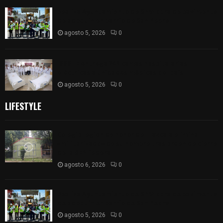
Realiza Ayuntamiento de SPM obra de pavimento
de adoquín en barrio de San Pedro
agosto 5, 2026
0
ISSSTE entrega 242 camas hospitalarias
eléctricas a unidades médicas del país
agosto 5, 2026
0
LIFESTYLE
Colegio legión de honor de Tlaxcala elimina
«militarizado» de su nombre tras orden de cierre
de la SEP federal
agosto 6, 2026
0
Realiza Ayuntamiento de SPM obra de pavimento
de adoquín en barrio de San Pedro
agosto 5, 2026
0