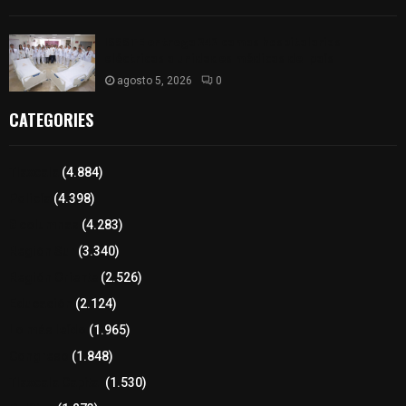
ISSSTE entrega 242 camas hospitalarias
eléctricas a unidades médicas del país
agosto 5, 2026
0
CATEGORIES
Tlaxcala
(4.884)
Policía
(4.398)
8 columnas
(4.283)
Región Sur
(3.340)
Región Oriente
(2.526)
Educación
(2.124)
Lo más leído
(1.965)
Congreso
(1.848)
Tlaxcala Capital
(1.530)