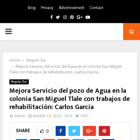
Blog
Privacy
Advertisement
Contact
Facebook
Twitter
Instagram
Pinterest
Google
Youtube
PRIMARY
MENU
Home
Región Sur
Mejora Servicio del pozo de Agua en la colonia San Miguel
Tlale con trabajos de rehabilitación: Carlos García
Región Sur
Mejora Servicio del pozo de Agua en la
colonia San Miguel Tlale con trabajos de
rehabilitación: Carlos García
by
admin
octubre 10, 2023
0
1097
SHARE
0