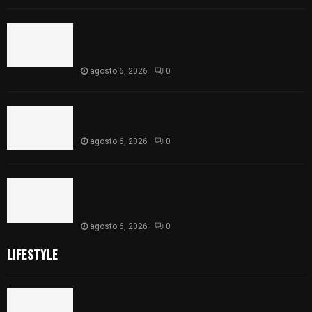
Sembrando Vida plantará 65 mil árboles y
lanzará 50 mil semillas con drones en
Atltzayanca
agosto 6, 2026
0
Declara Congreso del Estado aprobado el
Decreto 285 de reforma a la Constitución local
agosto 6, 2026
0
Huamantla facilita el acceso al concierto de
Grupo Liberación con ajuste en los costos de los
boletos
agosto 6, 2026
0
LIFESTYLE
Sembrando Vida plantará 65 mil árboles y
lanzará 50 mil semillas con drones en