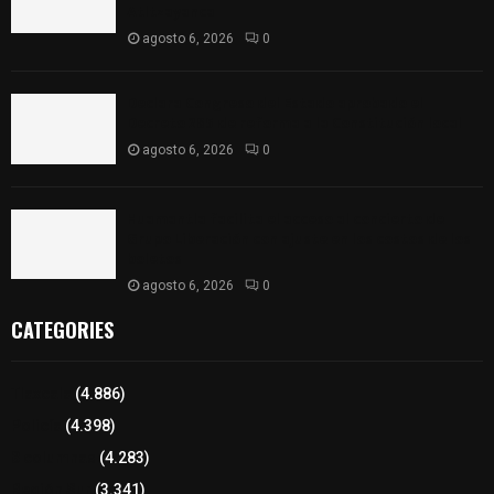
Atltzayanca
agosto 6, 2026
0
Declara Congreso del Estado aprobado el
Decreto 285 de reforma a la Constitución local
agosto 6, 2026
0
Huamantla facilita el acceso al concierto de
Grupo Liberación con ajuste en los costos de los
boletos
agosto 6, 2026
0
CATEGORIES
Tlaxcala
(4.886)
Policía
(4.398)
8 columnas
(4.283)
Región Sur
(3.341)