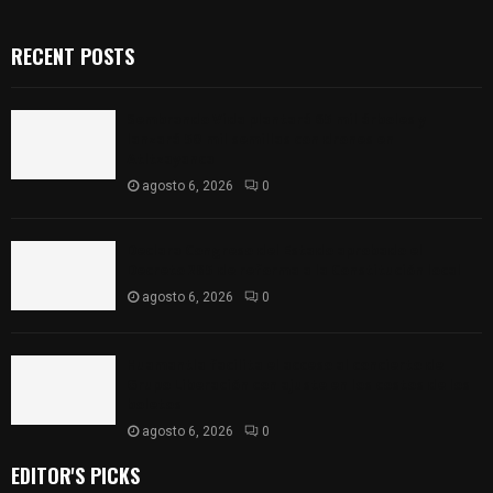
RECENT POSTS
Sembrando Vida plantará 65 mil árboles y
lanzará 50 mil semillas con drones en
Atltzayanca
agosto 6, 2026
0
Declara Congreso del Estado aprobado el
Decreto 285 de reforma a la Constitución local
agosto 6, 2026
0
Huamantla facilita el acceso al concierto de
Grupo Liberación con ajuste en los costos de los
boletos
agosto 6, 2026
0
EDITOR'S PICKS