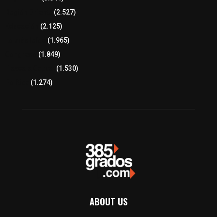
Región Oriente
(2.527)
Educación
(2.125)
Lo más leído
(1.965)
Congreso
(1.849)
Tlaxcala Capital
(1.530)
Política
(1.274)
ABOUT US