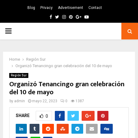
Blog
Privacy
Advertisement
Contact
Facebook
Twitter
Instagram
Pinterest
Google
Youtube
PRIMARY
MENU
Home
Región Sur
Organizó Tenancingo gran celebración del 10 de mayo
Región Sur
Organizó Tenancingo gran celebración
del 10 de mayo
by
admin
mayo 22, 2023
0
1387
SHARE
0