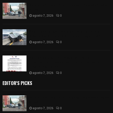
Muere hombre al interior de salón de eventos en
Apizaco
agosto 7, 2026
0
Se accidenta camioneta sobre la carretera
México-Veracruz, a la altura de Hueyotlipan
agosto 7, 2026
0
Retiran de sus funciones a policía de
Chiautempan tras ser exhibido en redes por
presunto soborno
agosto 7, 2026
0
EDITOR'S PICKS
Muere hombre al interior de salón de eventos en
Apizaco
agosto 7, 2026
0