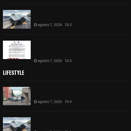
Se accidenta camioneta sobre la carretera
México-Veracruz, a la altura de Hueyotlipan
agosto 7, 2026
0
Retiran de sus funciones a policía de
Chiautempan tras ser exhibido en redes por
presunto soborno
agosto 7, 2026
0
LIFESTYLE
Muere hombre al interior de salón de eventos en
Apizaco
agosto 7, 2026
0
Se accidenta camioneta sobre la carretera
México-Veracruz, a la altura de Hueyotlipan