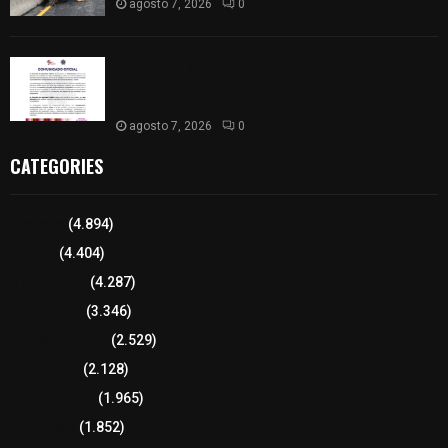
agosto 7, 2026
0
Retiran de sus funciones a policía de
Chiautempan tras ser exhibido en redes por
presunto soborno
agosto 7, 2026
0
CATEGORIES
Tlaxcala
(4.894)
Policía
(4.404)
8 columnas
(4.287)
Región Sur
(3.346)
Región Oriente
(2.529)
Educación
(2.128)
Lo más leído
(1.965)
Congreso
(1.852)