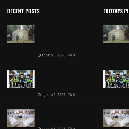
RECENT POSTS
EDITOR'S P
Colegio legión de honor de
Tlaxcala elimina
«militarizado» de su nombre
tras orden de cierre de la
SEP federal
agosto 6, 2026
0
Realiza Ayuntamiento de
SPM obra de pavimento de
adoquín en barrio de San
Pedro
agosto 5, 2026
0
ISSSTE entrega 242 camas
hospitalarias eléctricas a
unidades médicas del país
agosto 5, 2026
0