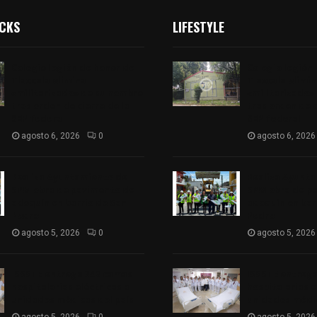
ICKS
LIFESTYLE
Colegio legión de honor de
Colegio legión
Tlaxcala elimina
Tlaxcala elimi
«militarizado» de su nombre
«militarizado»
tras orden de cierre de la
tras orden de c
SEP federal
SEP federal
agosto 6, 2026
0
agosto 6, 2026
Realiza Ayuntamiento de
Realiza Ayunt
SPM obra de pavimento de
SPM obra de p
adoquín en barrio de San
adoquín en bar
Pedro
Pedro
agosto 5, 2026
0
agosto 5, 2026
ISSSTE entrega 242 camas
ISSSTE entreg
hospitalarias eléctricas a
hospitalarias e
unidades médicas del país
unidades médic
agosto 5, 2026
0
agosto 5, 2026