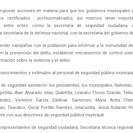
roponer acciones en materia para que los gobiernos municipales 
s certificados , profesionalizados, así mismos tener mejor
n entre entes: como la secretaría de seguridad ciudadana, 
 la secretaría de la defensa nacional, con la secretaría del gobierno d
ender campañas con la población para informar a la comunidad de
 en la prevención del delito, establecer mecanismos de control sobre
rmación sobre la violencia y el delito
conocimientos y estímulos al personal de seguridad pública municipa
de seguridad asistieron los presidentes, los municipales, Nativitas,
etitla, Alan Álvarado Islas, Quilehtla, Leandro Flores Grande, Tetla
ndez, Verenice García Zaldivar, Santorum, María Anita Cham
, Teacalco, Óscar Portillo Ramírez, Ixtacuixtla, Jesús Rolando P
te con sus directores de seguridad pública municipal.
representantes de seguridad ciudadana, Secretaria técnica regional I