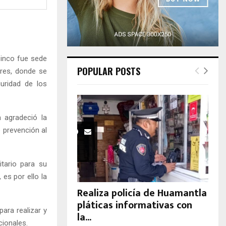
H
zinco fue sede
POPULAR POSTS
tres, donde se
guridad de los
 agradeció la
 prevención al
tario para su
es por ello la
Realiza policía de Huamantla
pláticas informativas con
ara realizar y
la...
cionales.