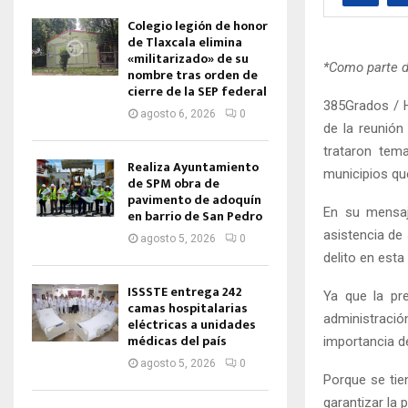
Colegio legión de honor
de Tlaxcala elimina
«militarizado» de su
*Como parte d
nombre tras orden de
cierre de la SEP federal
385Grados / H
agosto 6, 2026
0
de la reunión
trataron tema
Realiza Ayuntamiento
municipios qu
de SPM obra de
pavimento de adoquín
En su mensaj
en barrio de San Pedro
asistencia de
agosto 5, 2026
0
delito en esta
ISSSTE entrega 242
Ya que la pr
camas hospitalarias
administració
eléctricas a unidades
médicas del país
importancia d
agosto 5, 2026
0
Porque se tie
garantizar la 