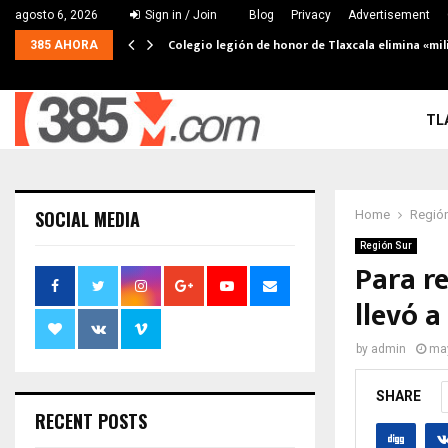
agosto 6, 2026
Sign in / Join
Blog
Privacy
Advertisement
Colegio legión de honor de Tlaxcala elimina «mil
385 AHORA
TL
SOCIAL MEDIA
Home
Región
Región Sur
Para r
llevó 
by
admin
may
SHARE
RECENT POSTS