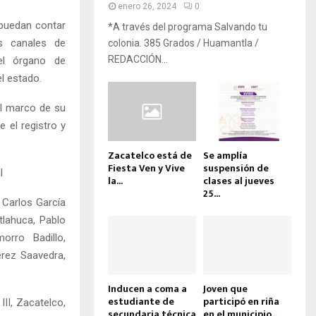
enero 26, 2024
0
puedan contar
*A través del programa Salvando tu
es canales de
colonia. 385 Grados / Huamantla /
REDACCIÓN...
el órgano de
el estado.
l marco de su
 el registro y
Zacatelco está de
Se amplía
Fiesta Ven y Vive
suspensión de
l
la...
clases al jueves
25...
 Carlos García
tlahuca, Pablo
orro Badillo,
érez Saavedra,
Inducen a coma a
Joven que
estudiante de
participó en riña
II, Zacatelco,
secundaria técnica
en el municipio...