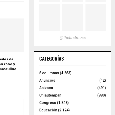
@thefirstmess
CATEGORÍAS
pales de
an robo y
masculino
8 columnas
(4.283)
Anuncios
(12)
Apizaco
(491)
Chiautempan
(880)
Congreso
(1.848)
Educación
(2.124)