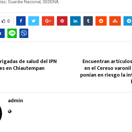
íaz, Guardia Nacional, SEDENA.
0
Reply
Retweet
Favorite
Reply
R
rigadas de salud del IPN
Encuentran artículo
es en Chiautempan
en el Cereso varonil
ponían en riesgo la i
admin