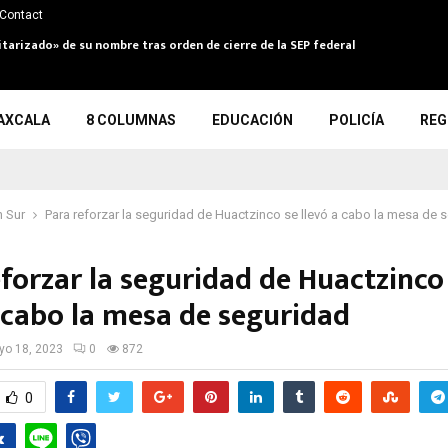
Contact
itarizado» de su nombre tras orden de cierre de la SEP federal
AXCALA
8 COLUMNAS
EDUCACIÓN
POLICÍA
REG
 Sur
Para reforzar la seguridad de Huactzinco se llevó a cabo la mesa de 
eforzar la seguridad de Huactzinco
a cabo la mesa de seguridad
o 18, 2023
0
872
0