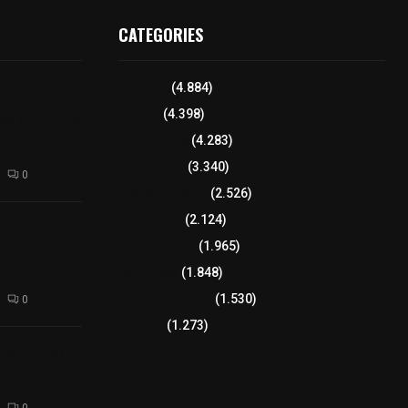
CATEGORIES
 de honor de
Tlaxcala
(4.884)
na
Policía
(4.398)
 de su nombre
ierre de la
8 columnas
(4.283)
Región Sur
(3.340)
0
Región Oriente
(2.526)
Educación
(2.124)
amiento de
avimento de
Lo más leído
(1.965)
rio de San
Congreso
(1.848)
Tlaxcala Capital
(1.530)
0
Política
(1.273)
a 242 camas
léctricas a
as del país
0