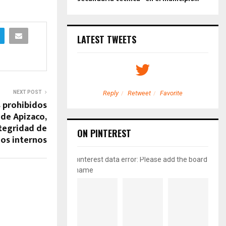
LATEST TWEETS
NEXT POST
etweet
Favorite
Reply
Retweet
Favorite
s prohibidos
 de Apizaco,
ntegridad de
ON PINTEREST
los internos
pinterest data error: Please add the board
name