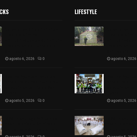
ICKS
LIFESTYLE
Colegio legión de honor de
Colegio legión
Tlaxcala elimina
Tlaxcala elimi
«militarizado» de su nombre
«militarizado»
tras orden de cierre de la
tras orden de c
SEP federal
SEP federal
agosto 6, 2026
0
agosto 6, 2026
Realiza Ayuntamiento de
Realiza Ayunt
SPM obra de pavimento de
SPM obra de p
adoquín en barrio de San
adoquín en bar
Pedro
Pedro
agosto 5, 2026
0
agosto 5, 2026
ISSSTE entrega 242 camas
ISSSTE entreg
hospitalarias eléctricas a
hospitalarias e
unidades médicas del país
unidades médic
agosto 5, 2026
0
agosto 5, 2026