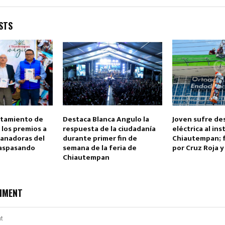
STS
Reply
Retweet
Favorite
Reply
R
ntamiento de
Destaca Blanca Angulo la
Joven sufre de
los premios a
respuesta de la ciudadanía
eléctrica al in
ganadoras del
durante primer fin de
Chiautempan; 
raspasando
semana de la feria de
por Cruz Roja 
Chiautempan
MMENT