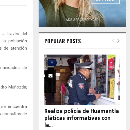
H
 a través del
POPULAR POSTS
a la población
s de atención
omunidades de
edro Muñoztla;
, se encuentra
Realiza policía de Huamantla
y consultas de
pláticas informativas con
la...