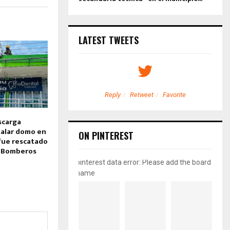
LATEST TWEETS
etweet
Favorite
Reply
Retweet
Favorite
scarga
stalar domo en
ON PINTEREST
fue rescatado
y Bomberos
pinterest data error: Please add the board
name