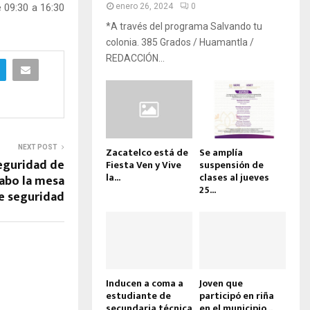
e 09:30 a 16:30
enero 26, 2024
0
*A través del programa Salvando tu
colonia. 385 Grados / Huamantla /
REDACCIÓN...
NEXT POST
Zacatelco está de
Se amplía
seguridad de
Fiesta Ven y Vive
suspensión de
la...
clases al jueves
cabo la mesa
25...
e seguridad
Inducen a coma a
Joven que
estudiante de
participó en riña
secundaria técnica
en el municipio...