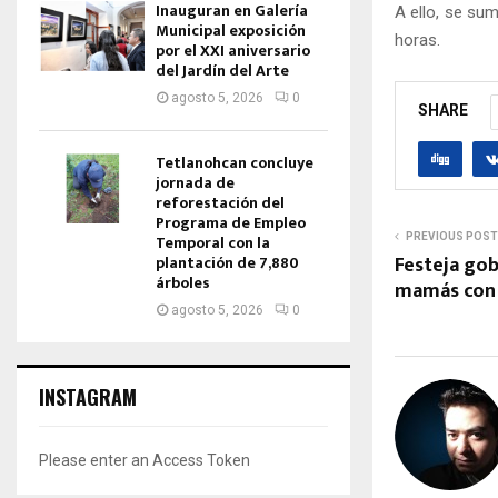
Inauguran en Galería
A ello, se sum
Municipal exposición
horas.
por el XXI aniversario
del Jardín del Arte
agosto 5, 2026
0
SHARE
Tetlanohcan concluye
jornada de
reforestación del
Programa de Empleo
PREVIOUS POST
Temporal con la
Festeja gob
plantación de 7,880
árboles
mamás con 
agosto 5, 2026
0
INSTAGRAM
Please enter an Access Token