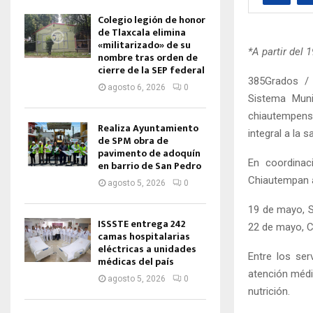
Colegio legión de honor
de Tlaxcala elimina
«militarizado» de su
*A partir del 
nombre tras orden de
cierre de la SEP federal
385Grados / 
agosto 6, 2026
0
Sistema Munic
chiautempens
Realiza Ayuntamiento
integral a la s
de SPM obra de
pavimento de adoquín
En coordinac
en barrio de San Pedro
Chiautempan a
agosto 5, 2026
0
19 de mayo, S
ISSSTE entrega 242
22 de mayo, C
camas hospitalarias
eléctricas a unidades
Entre los ser
médicas del país
atención médi
agosto 5, 2026
0
nutrición.