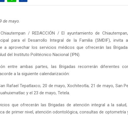
19 de mayo
.
Chiautempan / REDACCIÓN / El ayuntamiento de Chiautempan,
ipal para el Desarrollo Integral de la Familia (SMDIF), invita 
e a aprovechar los servicios médicos que ofrecerán las Brigada
alud del Instituto Politécnico Nacional (IPN).
ión entre ambas partes, las Brigadas recorrerán diferentes c
corde a la siguiente calendarización:
an Rafael Tepatlaxco; 20 de mayo, Xochiteotla; 21 de mayo, San P
uahuixmatlac y el 23 de mayo, Tetela.
vicios que ofrecerán las Brigadas de atención integral a la salud
ca de primer nivel, atención odontológica, consultas de optometría 