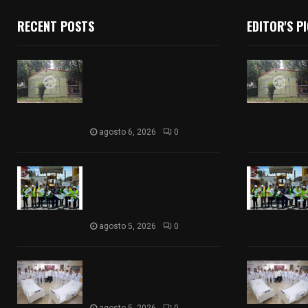
RECENT POSTS
EDITOR'S P
Colegio legión de honor de
Tlaxcala elimina
«militarizado» de su nombre
tras orden de cierre de la
SEP federal
agosto 6, 2026
0
Realiza Ayuntamiento de
SPM obra de pavimento de
adoquín en barrio de San
Pedro
agosto 5, 2026
0
ISSSTE entrega 242 camas
hospitalarias eléctricas a
unidades médicas del país
agosto 5, 2026
0