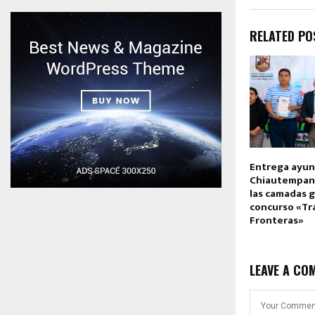
RELATED PO
Entrega ayu
Chiautempan 
las camadas 
concurso «T
Fronteras»
LEAVE A CO