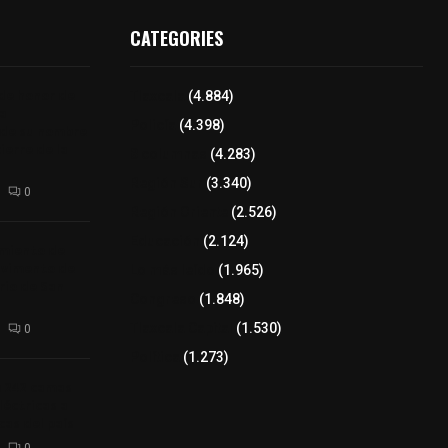
CATEGORIES
 de honor de
Tlaxcala
(4.884)
na
Policía
(4.398)
 de su nombre
ierre de la
8 columnas
(4.283)
Región Sur
(3.340)
0
Región Oriente
(2.526)
Educación
(2.124)
amiento de
avimento de
Lo más leído
(1.965)
rio de San
Congreso
(1.848)
Tlaxcala Capital
(1.530)
0
Política
(1.273)
a 242 camas
léctricas a
as del país
0