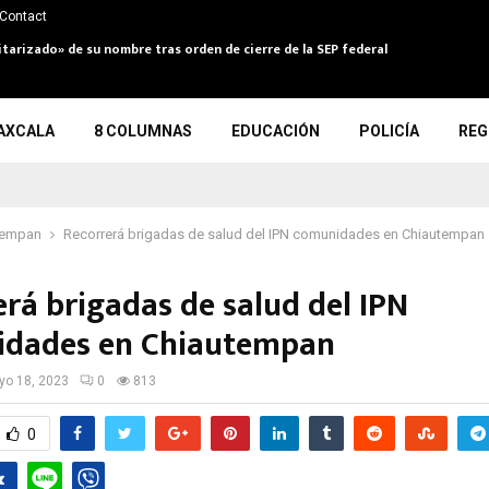
Contact
itarizado» de su nombre tras orden de cierre de la SEP federal
AXCALA
8 COLUMNAS
EDUCACIÓN
POLICÍA
REG
tempan
Recorrerá brigadas de salud del IPN comunidades en Chiautempan
erá brigadas de salud del IPN
dades en Chiautempan
o 18, 2023
0
813
0