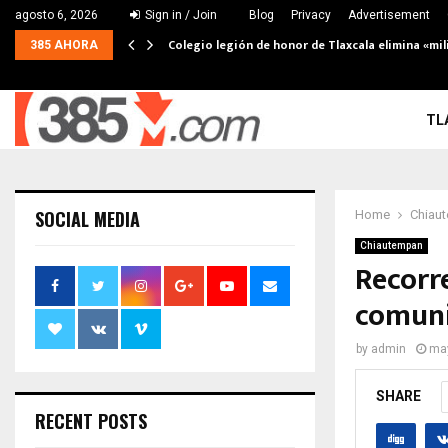
agosto 6, 2026
Sign in / Join
Blog
Privacy
Advertisement
Colegio legión de honor de Tlaxcala elimina «mil
385 AHORA
TL
SOCIAL MEDIA
Home
Chiau
Chiautempan
Recorr
comuni
by
admin
may
SHARE
RECENT POSTS