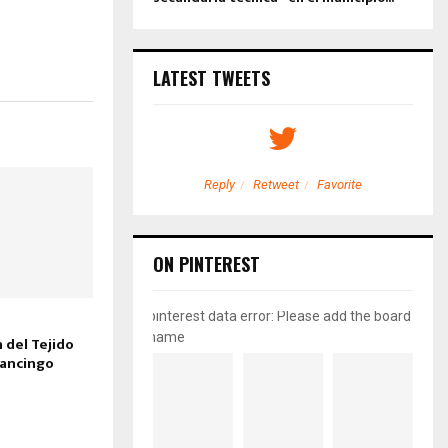
LATEST TWEETS
etweet
Favorite
Reply
Retweet
Favorite
ON PINTEREST
pinterest data error: Please add the board
name
 del Tejido
nancingo