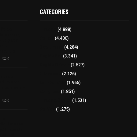
CATEGORIES
aña de
Tlaxcala
(4.888)
de perros y
Policía
(4.400)
Alta y San
n el
8 columnas
(4.284)
epetitla
Región Sur
(3.341)
0
Región Oriente
(2.527)
Educación
(2.126)
tados a
oductores,
Lo más leído
(1.965)
pobladores de
Congreso
(1.851)
Tlaxcala Capital
(1.531)
0
Política
(1.275)
 la
 dictámenes
 públicas de
bles del