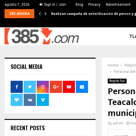
agosto 7, 2026
Sign in / Join
Blog
Privacy
Advertisement
Realizan campaña de esterilización de perros y g
385 AHORA
TL
SOCIAL MEDIA
Home
Región
Personal del
Región Sur
Person
Teacal
munici
by
admin
may
RECENT POSTS