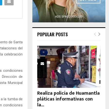
H
POPULAR POSTS
iento de Santa
talaciones del
la celebración
as condiciones
 Dirección de
ista Municipal
Realiza policía de Huamantla
pláticas informativas con
 a la tumba de
la...
en condiciones