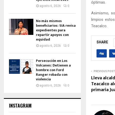
óptimas.
agosto 6, 2026
0
Asimismo, so
limpios esto
No más mismos
beneficiarios: SIA revisa
Teacalco.
expedientes para
repartir apoyos con
equidad
SHARE
agosto 6, 2026
0
Persecución en Los
Volcanes: Detienen a
hombre con Ford
PREVIOUS POST
Ranger robada con
Lleva alcal
violencia
Teacalco al
agosto 6, 2026
0
primaria Ju
INSTAGRAM