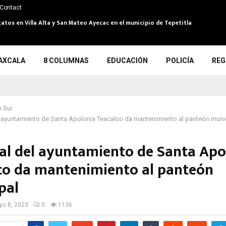
Contact
atos en Villa Alta y San Mateo Ayecac en el municipio de Tepetitla
AXCALA
8 COLUMNAS
EDUCACIÓN
POLICÍA
REG
 Sur
 ayuntamiento de Santa Apolonia Teacalco da mantenimiento al panteón muni
al del ayuntamiento de Santa Apo
co da mantenimiento al panteón
pal
o 8, 2023
0
1136