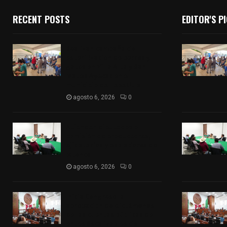
RECENT POSTS
EDITOR'S P
Realizan campaña de
esterilización de perros y
gatos en Villa Alta y San
Mateo Ayecac en el
municipio de Tepetitla
agosto 6, 2026
0
Atienden diputados a
comisión de productores,
ejidatarios y pobladores de
Ixtenco
agosto 6, 2026
0
Inicia Congreso la
aprobación de dictámenes
de las cuentas públicas de
entes fiscalizables del