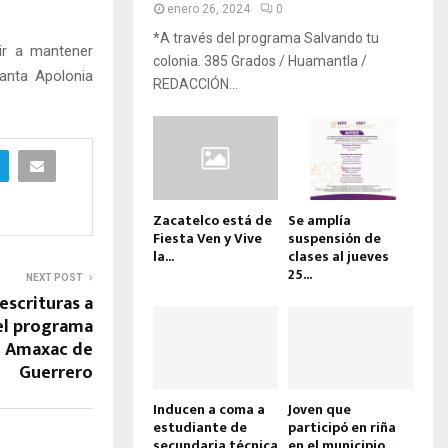
enero 26, 2024
0
*A través del programa Salvando tu
ir a mantener
colonia. 385 Grados / Huamantla /
anta Apolonia
REDACCIÓN...
Zacatelco está de
Se amplía
Fiesta Ven y Vive
suspensión de
la...
clases al jueves
25...
NEXT POST
escrituras a
del programa
n Amaxac de
Guerrero
Inducen a coma a
Joven que
estudiante de
participó en riña
secundaria técnica
en el municipio...