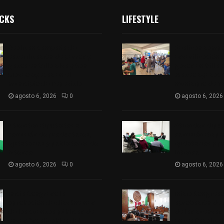
ICKS
LIFESTYLE
Realizan campaña de
Realizan camp
esterilización de perros y
esterilización 
gatos en Villa Alta y San
gatos en Villa 
Mateo Ayecac en el
Mateo Ayecac e
municipio de Tepetitla
municipio de T
agosto 6, 2026
0
agosto 6, 2026
Atienden diputados a
Atienden dipu
comisión de productores,
comisión de pr
ejidatarios y pobladores de
ejidatarios y 
Ixtenco
Ixtenco
agosto 6, 2026
0
agosto 6, 2026
Inicia Congreso la
Inicia Congreso
aprobación de dictámenes
aprobación de
de las cuentas públicas de
de las cuentas
entes fiscalizables del
entes fiscaliza