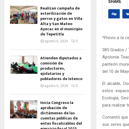
SHARE
Realizan campaña de
esterilización de
perros y gatos en Villa
Alta y San Mateo
Ayecac en el municipio
de Tepetitla
*Previo a la 
agosto 6, 2026
0
385 Grados / 
Apolonia Teac
Atienden diputados a
comisión de
panteón munic
productores,
del 10 de May
ejidatarios y
pobladores de Ixtenco
El alcalde, O
agosto 6, 2026
0
estos espaci
Ecología, Ges
Inicia Congreso la
para realizar 
aprobación de
dictámenes de las
Comentó que e
cuentas públicas de
entes fiscalizables del
sus seres que
ejercicio fiscal 2025