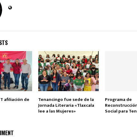
STS
Reply
Retweet
Favorite
Reply
R
T afiliación de
Tenancingo fue sede de la
Programa de
Jornada Literaria «Tlaxcala
Reconstrucción
lee a las Mujeres»
Social para Te
MMENT