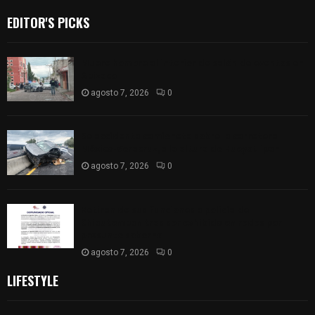
EDITOR'S PICKS
Muere hombre al interior de salón de eventos en
Apizaco
agosto 7, 2026
0
Se accidenta camioneta sobre la carretera
México-Veracruz, a la altura de Hueyotlipan
agosto 7, 2026
0
Retiran de sus funciones a policía de
Chiautempan tras ser exhibido en redes por
presunto soborno
agosto 7, 2026
0
LIFESTYLE