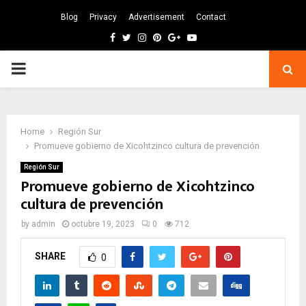
Blog
Privacy
Advertisement
Contact
Facebook
Twitter
Instagram
Pinterest
Google
Youtube
PRIMARY
MENU
Home
Región Sur
Promueve gobierno de Xicohtzinco cultura de prevención
Región Sur
Promueve gobierno de Xicohtzinco
cultura de prevención
by
admin
octubre 19, 2023
0
712
SHARE
0