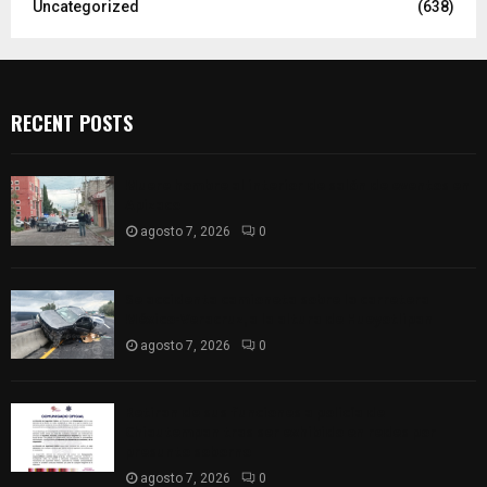
Uncategorized
(638)
RECENT POSTS
Muere hombre al interior de salón de eventos en
Apizaco
agosto 7, 2026
0
Se accidenta camioneta sobre la carretera
México-Veracruz, a la altura de Hueyotlipan
agosto 7, 2026
0
Retiran de sus funciones a policía de
Chiautempan tras ser exhibido en redes por
presunto soborno
agosto 7, 2026
0