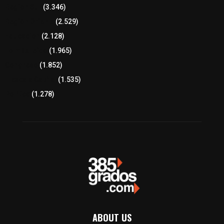
Región Sur
(3.346)
Región Oriente
(2.529)
Educación
(2.128)
Lo más leído
(1.965)
Congreso
(1.852)
Tlaxcala Capital
(1.535)
Política
(1.278)
ABOUT US