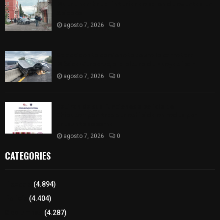
Muere hombre al interior de salón de eventos en
Apizaco
agosto 7, 2026
0
Se accidenta camioneta sobre la carretera
México-Veracruz, a la altura de Hueyotlipan
agosto 7, 2026
0
Retiran de sus funciones a policía de
Chiautempan tras ser exhibido en redes por
presunto soborno
agosto 7, 2026
0
CATEGORIES
Tlaxcala
(4.894)
Policía
(4.404)
8 columnas
(4.287)