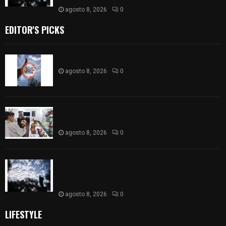
agosto 8, 2026
0
EDITOR'S PICKS
Captan halo solar en Tlaxcala
agosto 8, 2026
0
68 Piezas compiten en el 32° concurso estatal de
madera tallada de la casa de artesanías
agosto 8, 2026
0
Así amanece Tlaxcala Capital este sábado: cielo
nublado y mañana fresca; se prevén lluvias por la
tarde
agosto 8, 2026
0
LIFESTYLE