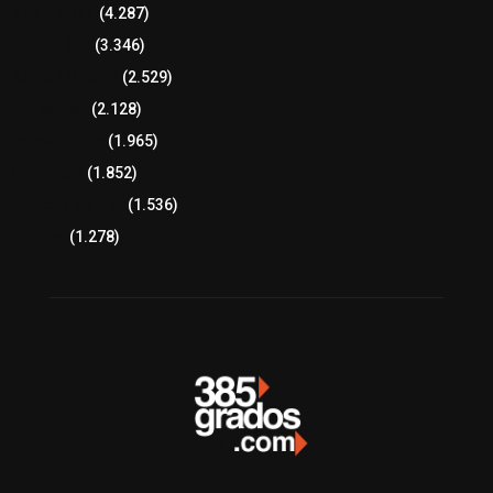
8 columnas
(4.287)
Región Sur
(3.346)
Región Oriente
(2.529)
Educación
(2.128)
Lo más leído
(1.965)
Congreso
(1.852)
Tlaxcala Capital
(1.536)
Política
(1.278)