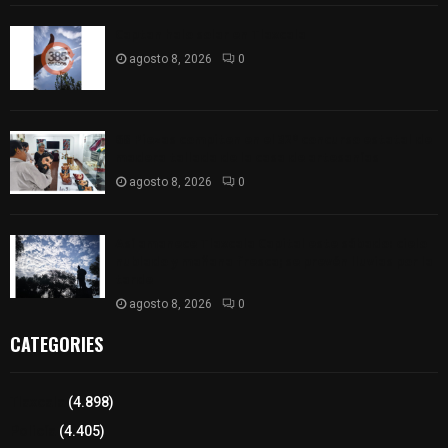
Captan halo solar en Tlaxcala
agosto 8, 2026
0
68 Piezas compiten en el 32° concurso estatal de
madera tallada de la casa de artesanías
agosto 8, 2026
0
Así amanece Tlaxcala Capital este sábado: cielo
nublado y mañana fresca; se prevén lluvias por la
tarde
agosto 8, 2026
0
CATEGORIES
Tlaxcala
(4.898)
Policía
(4.405)