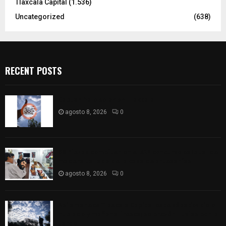
Tlaxcala Capital
(1.536)
Uncategorized
(638)
RECENT POSTS
Captan halo solar en Tlaxcala
agosto 8, 2026
0
68 Piezas compiten en el 32° concurso estatal de
madera tallada de la casa de artesanías
agosto 8, 2026
0
Así amanece Tlaxcala Capital este sábado: cielo
nublado y mañana fresca; se prevén lluvias por la
tarde