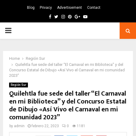
Blog
Privacy
Advertisement
Contact
Facebook
Twitter
Instagram
Pinterest
Google
Youtube
PRIMARY
MENU
Home
Región Sur
Quilehtla fue sede del taller “El Carnaval en mi Biblioteca” y del
Concurso Estatal de Dibujo «Así Vivo el Carnaval en mi comunidad
2023”
Región Sur
Quilehtla fue sede del taller “El Carnaval
en mi Biblioteca” y del Concurso Estatal
de Dibujo «Así Vivo el Carnaval en mi
comunidad 2023”
by
admin
febrero 22, 2023
0
1181