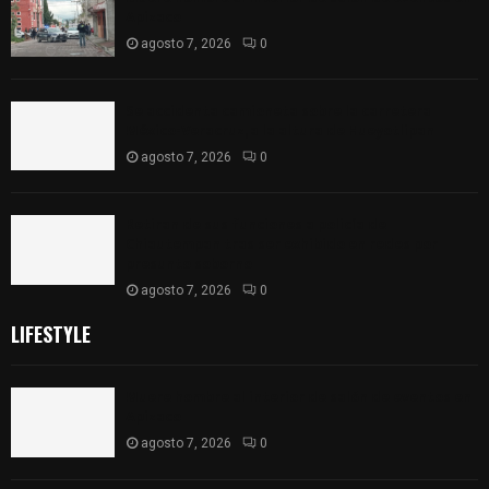
Apizaco
agosto 7, 2026
0
Se accidenta camioneta sobre la carretera
México-Veracruz, a la altura de Hueyotlipan
agosto 7, 2026
0
Retiran de sus funciones a policía de
Chiautempan tras ser exhibido en redes por
presunto soborno
agosto 7, 2026
0
LIFESTYLE
Muere hombre al interior de salón de eventos en
Apizaco
agosto 7, 2026
0