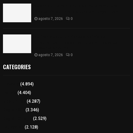
Se accidenta camioneta sobre la carretera
México-Veracruz, a la altura de Hueyotlipan
agosto 7, 2026
0
Retiran de sus funciones a policía de
Chiautempan tras ser exhibido en redes por
presunto soborno
agosto 7, 2026
0
CATEGORIES
Tlaxcala
(4.894)
Policía
(4.404)
8 columnas
(4.287)
Región Sur
(3.346)
Región Oriente
(2.529)
Educación
(2.128)