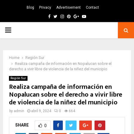
Blog
Privacy
Advertisement
Contact
Facebook
Twitter
Instagram
Pinterest
Google
Youtube
PRIMARY
MENU
Home
Región Sur
Realiza campaña de información en Nopalucan sobre el
derecho a vivir libre de violencia de la niñez del municipio
Región Sur
Realiza campaña de información en
Nopalucan sobre el derecho a vivir libre
de violencia de la niñez del municipio
by
admin
abril 9, 2024
0
664
SHARE
0