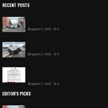
RECENT POSTS
Muere hombre al interior de salón de eventos en
Apizaco
agosto 7, 2026
0
Se accidenta camioneta sobre la carretera
México-Veracruz, a la altura de Hueyotlipan
agosto 7, 2026
0
Retiran de sus funciones a policía de
Chiautempan tras ser exhibido en redes por
presunto soborno
agosto 7, 2026
0
EDITOR'S PICKS
Muere hombre al interior de salón de eventos en