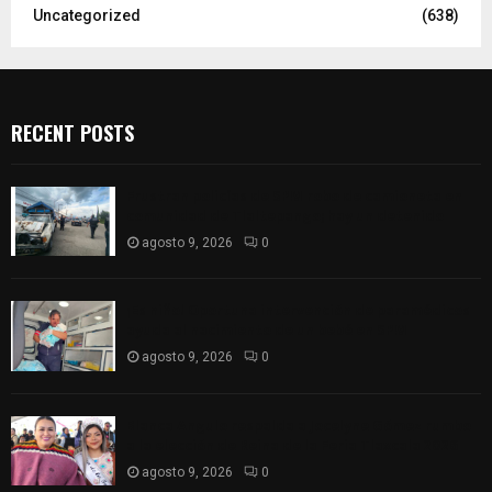
Uncategorized
(638)
RECENT POSTS
Frustran policías de SPM robo de camioneta en
comunidad de Tlaltepango; hay un detenido
agosto 9, 2026
0
¡Es niño! Oportuna intervención de paramédicos
ayuda al nacimiento de un bebé en SPM
agosto 9, 2026
0
Blanca Angulo respalda a Jocelyne Gómez rumbo
a la elección de Reina de la Feria Tlaxcala 2026
agosto 9, 2026
0