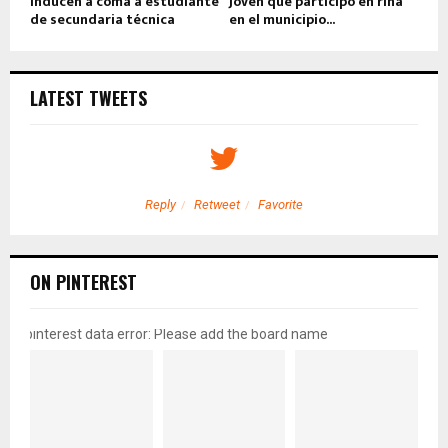
Inducen a coma a estudiante
Joven que participó en riña
de secundaria técnica
en el municipio...
LATEST TWEETS
Reply
Retweet
Favorite
ON PINTEREST
pinterest data error: Please add the board name