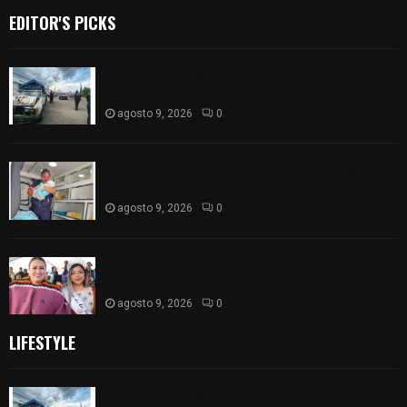
EDITOR'S PICKS
Frustran policías de SPM robo de camioneta en
comunidad de Tlaltepango; hay un detenido
agosto 9, 2026
0
¡Es niño! Oportuna intervención de paramédicos
ayuda al nacimiento de un bebé en SPM
agosto 9, 2026
0
Blanca Angulo respalda a Jocelyne Gómez rumbo
a la elección de Reina de la Feria Tlaxcala 2026
agosto 9, 2026
0
LIFESTYLE
Frustran policías de SPM robo de camioneta en