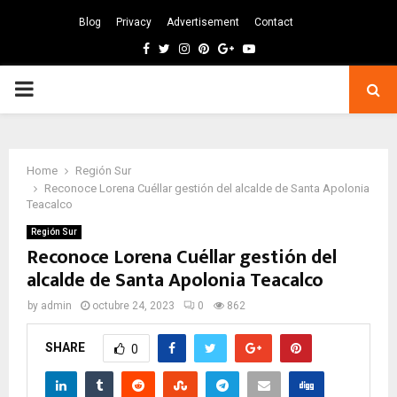
Blog
Privacy
Advertisement
Contact
Facebook
Twitter
Instagram
Pinterest
Google
Youtube
PRIMARY
MENU
Home
Región Sur
Reconoce Lorena Cuéllar gestión del alcalde de Santa Apolonia
Teacalco
Región Sur
Reconoce Lorena Cuéllar gestión del
alcalde de Santa Apolonia Teacalco
by
admin
octubre 24, 2023
0
862
SHARE
0