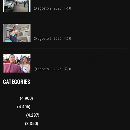
comunidad de Tlaltepango; hay un detenido
agosto 9, 2026
0
¡Es niño! Oportuna intervención de paramédicos
ayuda al nacimiento de un bebé en SPM
agosto 9, 2026
0
Blanca Angulo respalda a Jocelyne Gómez rumbo
a la elección de Reina de la Feria Tlaxcala 2026
agosto 9, 2026
0
CATEGORIES
Tlaxcala
(4.900)
Policía
(4.406)
8 columnas
(4.287)
Región Sur
(3.350)