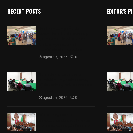
RECENT POSTS
EDITOR'S P
Realizan campaña de
esterilización de perros y
gatos en Villa Alta y San
Mateo Ayecac en el
municipio de Tepetitla
agosto 6, 2026
0
Atienden diputados a
comisión de productores,
ejidatarios y pobladores de
Ixtenco
agosto 6, 2026
0
Inicia Congreso la
aprobación de dictámenes
de las cuentas públicas de
entes fiscalizables del