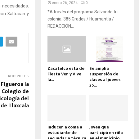
enero 26, 2024
0
s necesidades.
*A través del programa Salvando tu
con Xaltocan y
colonia. 385 Grados / Huamantla /
REDACCIÓN...
Zacatelco está de
Se amplía
Fiesta Ven y Vive
suspensión de
NEXT POST
la...
clases al jueves
Figueroa la
25...
l Colegio de
icología del
 de Tlaxcala
Inducen a coma a
Joven que
estudiante de
participó en riña
secundaria técnica
en el municipio...