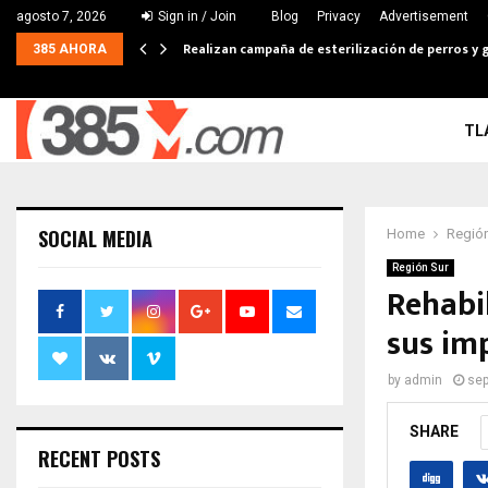
agosto 7, 2026
Sign in / Join
Blog
Privacy
Advertisement
Realizan campaña de esterilización de perros y g
385 AHORA
TL
SOCIAL MEDIA
Home
Región
Región Sur
Rehabi
sus im
by
admin
sep
SHARE
RECENT POSTS