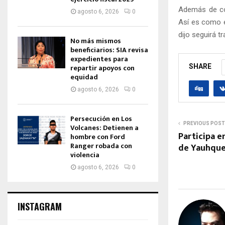
Además de con
agosto 6, 2026
0
Así es como e
dijo seguirá t
No más mismos
beneficiarios: SIA revisa
expedientes para
repartir apoyos con
SHARE
equidad
agosto 6, 2026
0
Persecución en Los
PREVIOUS POST
Volcanes: Detienen a
Participa e
hombre con Ford
Ranger robada con
de Yauhqu
violencia
agosto 6, 2026
0
INSTAGRAM