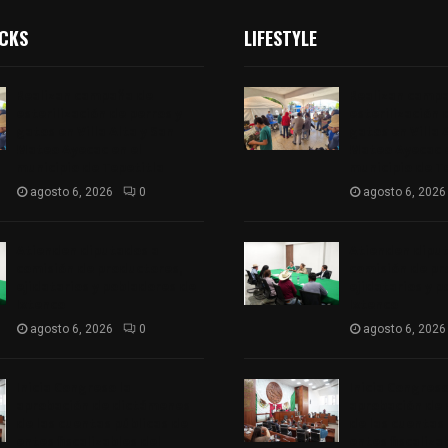
ICKS
LIFESTYLE
Realizan campaña de
Realizan camp
esterilización de perros y
esterilización 
gatos en Villa Alta y San
gatos en Villa 
Mateo Ayecac en el
Mateo Ayecac e
municipio de Tepetitla
municipio de T
agosto 6, 2026
0
agosto 6, 2026
Atienden diputados a
Atienden dipu
comisión de productores,
comisión de pr
ejidatarios y pobladores de
ejidatarios y 
Ixtenco
Ixtenco
agosto 6, 2026
0
agosto 6, 2026
Inicia Congreso la
Inicia Congreso
aprobación de dictámenes
aprobación de
de las cuentas públicas de
de las cuentas
entes fiscalizables del
entes fiscaliza