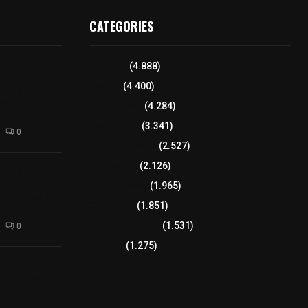
CATEGORIES
aña de
Tlaxcala
(4.888)
de perros y
Policía
(4.400)
Alta y San
n el
8 columnas
(4.284)
epetitla
Región Sur
(3.341)
0
Región Oriente
(2.527)
Educación
(2.126)
tados a
oductores,
Lo más leído
(1.965)
pobladores de
Congreso
(1.851)
Tlaxcala Capital
(1.531)
0
Política
(1.275)
 la
 dictámenes
 públicas de
bles del