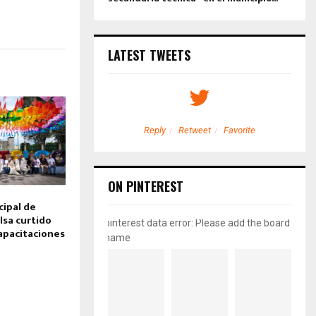
LATEST TWEETS
etweet
Favorite
Reply
Retweet
Favorite
ON PINTEREST
ipal de
lsa curtido
pinterest data error: Please add the board
capacitaciones
name