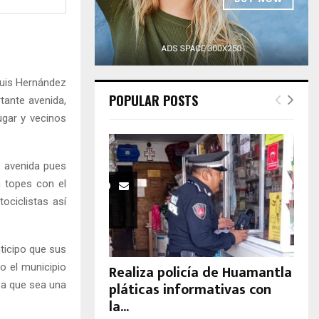
H
Luis Hernández
POPULAR POSTS
tante avenida,
ugar y vecinos
a avenida pues
n topes con el
ociclistas así
ticipo que sus
o el municipio
Realiza policía de Huamantla
pláticas informativas con
r a que sea una
la...