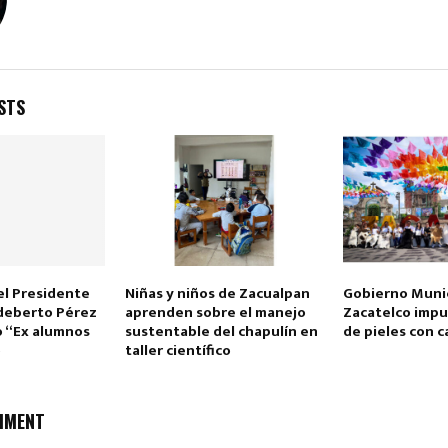
STS
Reply
Retweet
Favorite
Reply
R
el Presidente
Niñas y niños de Zacualpan
Gobierno Munic
ldeberto Pérez
aprenden sobre el manejo
Zacatelco impu
o “Ex alumnos
sustentable del chapulín en
de pieles con 
»
taller científico
MMENT