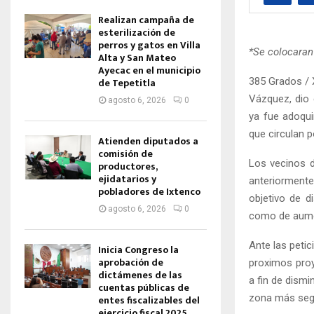
Realizan campaña de
esterilización de
perros y gatos en Villa
*Se colocaran 
Alta y San Mateo
Ayecac en el municipio
385 Grados / 
de Tepetitla
Vázquez, dio 
agosto 6, 2026
0
ya fue adoqui
que circulan p
Atienden diputados a
comisión de
Los vecinos d
productores,
ejidatarios y
anteriormente
pobladores de Ixtenco
objetivo de d
agosto 6, 2026
0
como de aument
Ante las peti
Inicia Congreso la
aprobación de
proximos proy
dictámenes de las
a fin de dismi
cuentas públicas de
zona más seg
entes fiscalizables del
ejercicio fiscal 2025