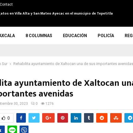
Contact
atos en Villa Alta y San Mateo Ayecac en el municipio de Tepetitla
AXCALA
8 COLUMNAS
EDUCACIÓN
POLICÍA
REG
 Sur
Rehabilita ayuntamiento de Xaltocan una de sus importantes avenida
lita ayuntamiento de Xaltocan un
portantes avenidas
tiembre 30, 2023
0
1276
0