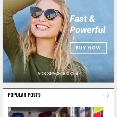
f
A
o
r
R
:
C
H
POPULAR POSTS