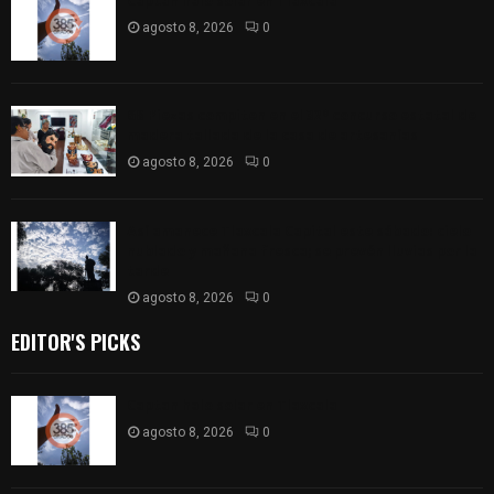
Captan halo solar en Tlaxcala
agosto 8, 2026
0
68 Piezas compiten en el 32° concurso estatal de
madera tallada de la casa de artesanías
agosto 8, 2026
0
Así amanece Tlaxcala Capital este sábado: cielo
nublado y mañana fresca; se prevén lluvias por la
tarde
agosto 8, 2026
0
EDITOR'S PICKS
Captan halo solar en Tlaxcala
agosto 8, 2026
0