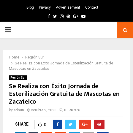
Blog
Privacy
Advertisement
Contact
Facebook
Twitter
Instagram
Pinterest
Google
Youtube
PRIMARY
MENU
Home
Región Sur
Se Realiza con Éxito Jornada de Esterilización Gratuita de
Mascotas en Zacatelco
Región Sur
Se Realiza con Éxito Jornada de
Esterilización Gratuita de Mascotas en
Zacatelco
by
admin
octubre 9, 2023
0
976
SHARE
0