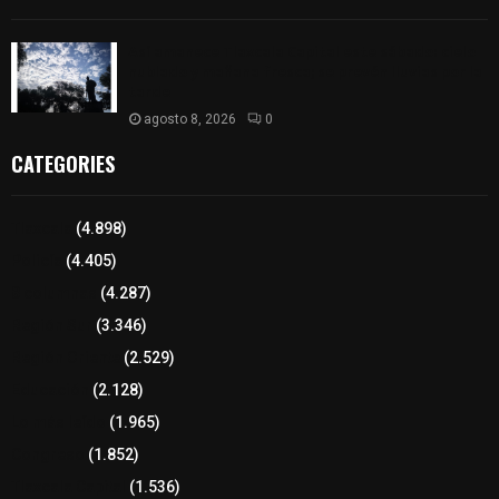
Así amanece Tlaxcala Capital este sábado: cielo
nublado y mañana fresca; se prevén lluvias por la
tarde
agosto 8, 2026
0
CATEGORIES
Tlaxcala
(4.898)
Policía
(4.405)
8 columnas
(4.287)
Región Sur
(3.346)
Región Oriente
(2.529)
Educación
(2.128)
Lo más leído
(1.965)
Congreso
(1.852)
Tlaxcala Capital
(1.536)