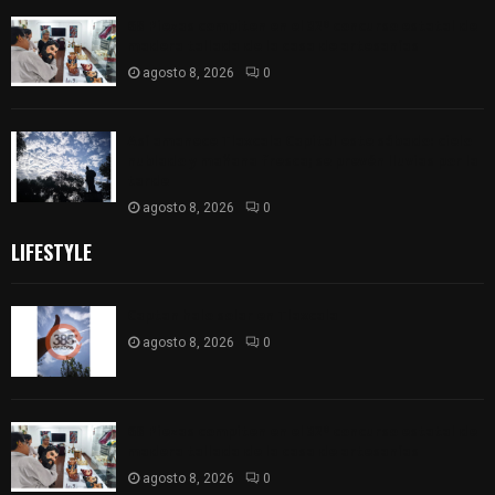
68 Piezas compiten en el 32° concurso estatal de
madera tallada de la casa de artesanías
agosto 8, 2026
0
Así amanece Tlaxcala Capital este sábado: cielo
nublado y mañana fresca; se prevén lluvias por la
tarde
agosto 8, 2026
0
LIFESTYLE
Captan halo solar en Tlaxcala
agosto 8, 2026
0
68 Piezas compiten en el 32° concurso estatal de
madera tallada de la casa de artesanías
agosto 8, 2026
0