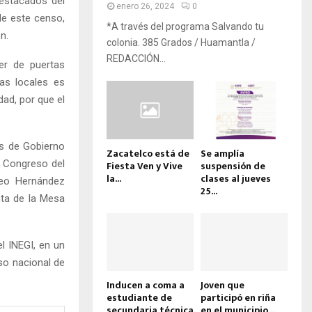
destacados del
enero 26, 2024
0
de este censo,
*A través del programa Salvando tu
n.
colonia. 385 Grados / Huamantla /
REDACCIÓN...
er de puertas
as locales es
dad, por que el
as de Gobierno
Zacatelco está de
Se amplía
l Congreso del
Fiesta Ven y Vive
suspensión de
la...
clases al jueves
seo Hernández
25...
nta de la Mesa
l INEGI, en un
so nacional de
Inducen a coma a
Joven que
estudiante de
participó en riña
secundaria técnica
en el municipio...