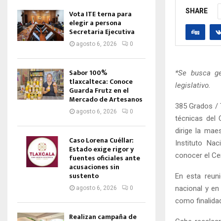
SHARE
Vota ITE terna para
elegir a persona
Secretaria Ejecutiva
agosto 6, 2026
0
Sabor 100%
*Se busca ge
tlaxcalteca: Conoce
legislativo.
Guarda Frutz en el
Mercado de Artesanos
385 Grados / T
agosto 6, 2026
0
técnicas del 
dirige la mae
Caso Lorena Cuéllar:
Instituto Na
Estado exige rigor y
conocer el Ce
fuentes oficiales ante
acusaciones sin
sustento
En esta reuni
nacional y en
agosto 6, 2026
0
como finalida
Realizan campaña de