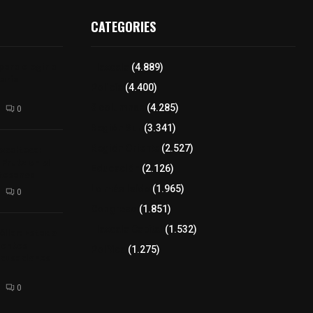
CATEGORIES
para elegir a
Tlaxcala
(4.889)
aria
Policía
(4.400)
8 columnas
(4.285)
0
Región Sur
(3.341)
xcalteca:
Región Oriente
(2.527)
Frutz en el
Educación
(2.126)
tesanos
Lo más leído
(1.965)
0
Congreso
(1.851)
Tlaxcala Capital
(1.532)
éllar: Estado
uentes
Política
(1.275)
acusaciones
0