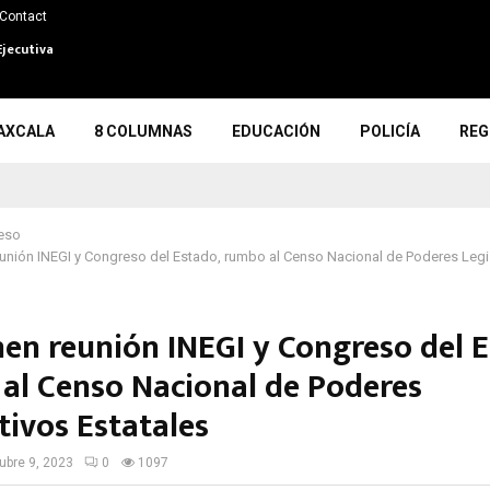
Contact
Ejecutiva
AXCALA
8 COLUMNAS
EDUCACIÓN
POLICÍA
REG
eso
unión INEGI y Congreso del Estado, rumbo al Censo Nacional de Poderes Legi
nen reunión INEGI y Congreso del E
al Censo Nacional de Poderes
tivos Estatales
ubre 9, 2023
0
1097