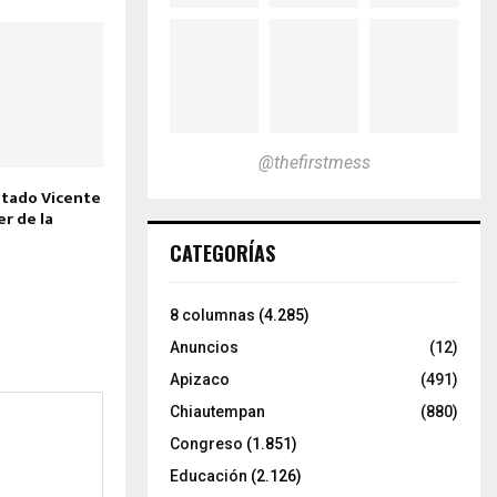
@thefirstmess
utado Vicente
r de la
CATEGORÍAS
8 columnas
(4.285)
Anuncios
(12)
Apizaco
(491)
Chiautempan
(880)
Congreso
(1.851)
Educación
(2.126)