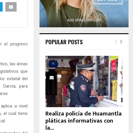
H
POPULAR POSTS
r el progreso
tivo, las áreas
gislativos que
or estatal del
 García, para
arse.
aplica a nivel
Realiza policía de Huamantla
 el cual tiene
pláticas informativas con
al.
la...