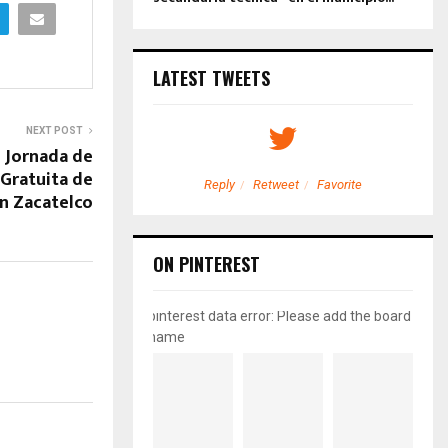
LATEST TWEETS
NEXT POST
o Jornada de
 Gratuita de
etweet
Favorite
Reply
Retweet
Favorite
n Zacatelco
ON PINTEREST
pinterest data error: Please add the board
name