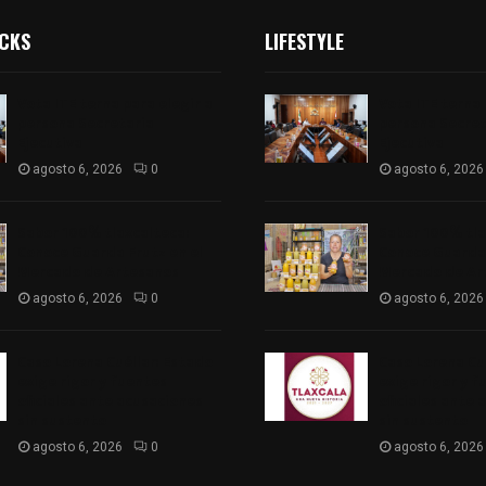
ICKS
LIFESTYLE
Vota ITE terna para elegir a
Vota ITE terna 
persona Secretaria
persona Secret
Ejecutiva
Ejecutiva
agosto 6, 2026
0
agosto 6, 2026
Sabor 100% tlaxcalteca:
Sabor 100% tla
Conoce Guarda Frutz en el
Conoce Guarda 
Mercado de Artesanos
Mercado de Ar
agosto 6, 2026
0
agosto 6, 2026
Caso Lorena Cuéllar: Estado
Caso Lorena Cu
exige rigor y fuentes
exige rigor y f
oficiales ante acusaciones
oficiales ante 
sin sustento
sin sustento
agosto 6, 2026
0
agosto 6, 2026