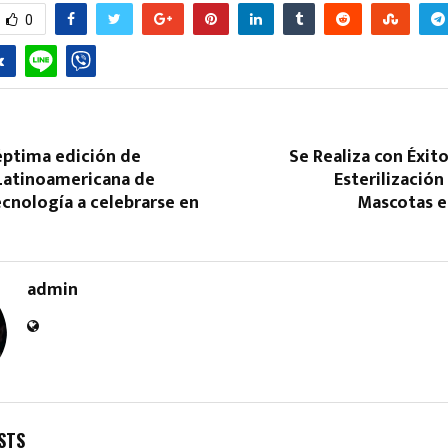
0
éptima edición de
Se Realiza con Éxit
Latinoamericana de
Esterilización
Reply
Retweet
Favorite
Reply
R
ecnología a celebrarse en
Mascotas e
admin
STS