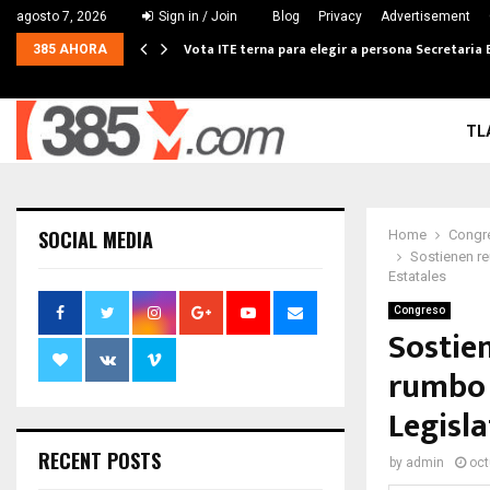
agosto 7, 2026
Sign in / Join
Blog
Privacy
Advertisement
Vota ITE terna para elegir a persona Secretaria 
385 AHORA
TL
SOCIAL MEDIA
Home
Congr
Sostienen re
Estatales
Congreso
Sostie
rumbo 
Legisla
RECENT POSTS
by
admin
oct