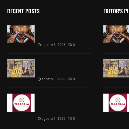
RECENT POSTS
EDITOR'S P
Vota ITE terna para elegir a
persona Secretaria
Ejecutiva
agosto 6, 2026
0
Sabor 100% tlaxcalteca:
Conoce Guarda Frutz en el
Mercado de Artesanos
agosto 6, 2026
0
Caso Lorena Cuéllar: Estado
exige rigor y fuentes
oficiales ante acusaciones
sin sustento
agosto 6, 2026
0