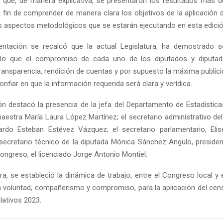
 que, de manera explicativa, se presentaron los resultados más 
 fin de comprender de manera clara los objetivos de la aplicación 
 aspectos metodológicos que se estarán ejecutando en esta edició
entación se recalcó que la actual Legislatura, ha demostrado s
r lo que el compromiso de cada uno de los diputados y diputad
transparencia, rendición de cuentas y por supuesto la máxima publici
nfiar en que la información requerida será clara y verídica.
ón destacó la presencia de la jefa del Departamento de Estadístic
 maestra María Laura López Martínez; el secretario administrativo de
ardo Esteban Estévez Vázquez; el secretario parlamentario, Eli
secretario técnico de la diputada Mónica Sánchez Angulo, preside
Congreso, el licenciado Jorge Antonio Montiel.
a, se estableció la dinámica de trabajo, entre el Congreso local y e
 voluntad, compañerismo y compromiso, para la aplicación del cen
lativos 2023.