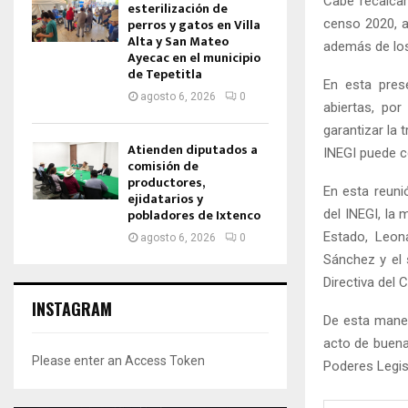
Cabe recalcar
esterilización de
perros y gatos en Villa
censo 2020, a
Alta y San Mateo
además de los
Ayecac en el municipio
de Tepetitla
En esta pres
agosto 6, 2026
0
abiertas, po
garantizar la 
Atienden diputados a
INEGI puede co
comisión de
productores,
En esta reuni
ejidatarios y
pobladores de Ixtenco
del INEGI, la
Estado, Leon
agosto 6, 2026
0
Sánchez y el 
Directiva del 
INSTAGRAM
De esta maner
acto de buena
Please enter an Access Token
Poderes Legis