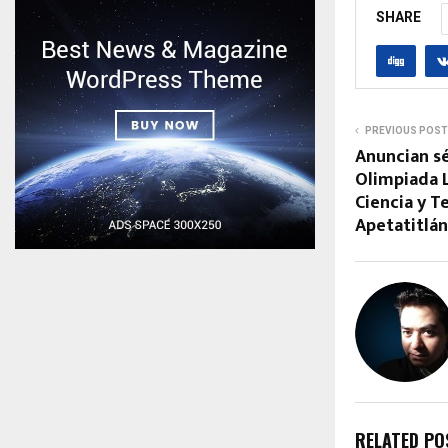
SHARE
PREVIOUS POST
Anuncian s
Olimpiada 
Ciencia y T
Apetatitlán
RELATED PO