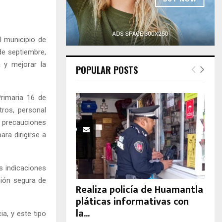
H
l municipio de
de septiembre,
a y mejorar la
POPULAR POSTS
Primaria 16 de
ros, personal
 precauciones
ra dirigirse a
s indicaciones
ción segura de
Realiza policía de Huamantla
pláticas informativas con
la...
a, y este tipo