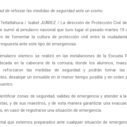
idad de reforzar las medidas de seguridad ante un sismo
.
Tetlatlahuca / Isabel JUÁREZ / La dirección de Protección Civil de
se sumó al simulacro nacional que tuvo lugar el pasado martes 19 
vo de fomentar la cultura de protección civil entre la ciudadaní
respuesta ante este tipo de emergencias.
imulacro sísmico se realizó en las instalaciones de la Escuela 
ubicada en la cabecera de la comuna, donde los alumnos, maest
vo reforzaron las medidas de seguridad y podrán tomar las
tes, desalojar un inmueble en el menor tiempo posible y en orden pa
uentro.
entificar zonas de seguridad, salidas de emergencia y atender a la
istas, y de sus maestros, y de esta manera garantizar una evacua
es, en caso de registrarse una situación de emergencia.
al que estemos preparados ante cualquier situación de emergenci