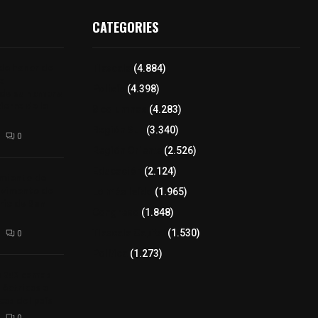
CATEGORIES
 de honor de
Tlaxcala
(4.884)
na
Policía
(4.398)
 de su nombre
ierre de la
8 columnas
(4.283)
Región Sur
(3.340)
0
Región Oriente
(2.526)
Educación
(2.124)
amiento de
avimento de
Lo más leído
(1.965)
rio de San
Congreso
(1.848)
Tlaxcala Capital
(1.530)
0
Política
(1.273)
a 242 camas
léctricas a
as del país
0