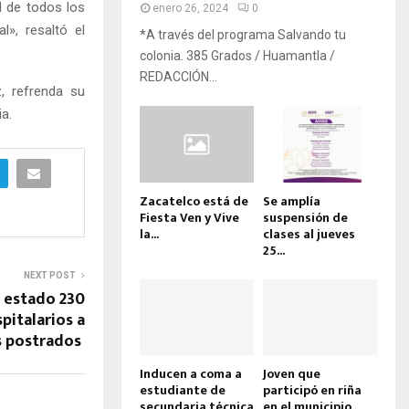
d de todos los
enero 26, 2024
0
l», resaltó el
*A través del programa Salvando tu
colonia. 385 Grados / Huamantla /
REDACCIÓN...
, refrenda su
a.
Zacatelco está de
Se amplía
Fiesta Ven y Vive
suspensión de
la...
clases al jueves
25...
NEXT POST
 estado 230
pitalarios a
 postrados
Inducen a coma a
Joven que
estudiante de
participó en riña
secundaria técnica
en el municipio...