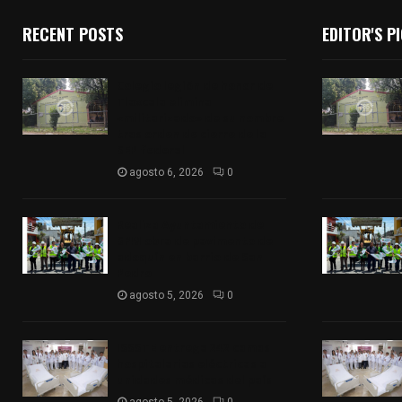
RECENT POSTS
EDITOR'S P
Colegio legión de honor de
Tlaxcala elimina
«militarizado» de su nombre
tras orden de cierre de la
SEP federal
agosto 6, 2026
0
Realiza Ayuntamiento de
SPM obra de pavimento de
adoquín en barrio de San
Pedro
agosto 5, 2026
0
ISSSTE entrega 242 camas
hospitalarias eléctricas a
unidades médicas del país
agosto 5, 2026
0