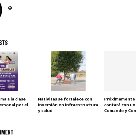
STS
Reply
Retweet
Favorite
Reply
R
ma a la clase
Nativitas se fortalece con
Próximamente 
rsonal por el
inversión en infraestructura
contará con un
y salud
Comando y Con
MMENT