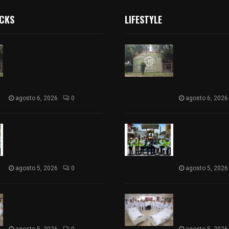
ICKS
LIFESTYLE
Colegio legión de honor de
Colegio legión
Tlaxcala elimina
Tlaxcala elimi
«militarizado» de su nombre
«militarizado»
tras orden de cierre de la
tras orden de c
SEP federal
SEP federal
agosto 6, 2026
0
agosto 6, 2026
Realiza Ayuntamiento de
Realiza Ayunt
SPM obra de pavimento de
SPM obra de p
adoquín en barrio de San
adoquín en bar
Pedro
Pedro
agosto 5, 2026
0
agosto 5, 2026
ISSSTE entrega 242 camas
ISSSTE entreg
hospitalarias eléctricas a
hospitalarias e
unidades médicas del país
unidades médic
agosto 5, 2026
0
agosto 5, 2026