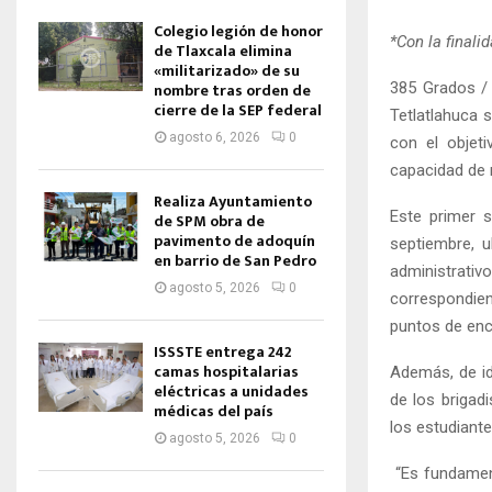
Colegio legión de honor
*Con la final
de Tlaxcala elimina
«militarizado» de su
385 Grados / 
nombre tras orden de
cierre de la SEP federal
Tetlatlahuca 
agosto 6, 2026
0
con el objeti
capacidad de 
Realiza Ayuntamiento
Este primer s
de SPM obra de
pavimento de adoquín
septiembre, 
en barrio de San Pedro
administrati
agosto 5, 2026
0
correspondien
puntos de enc
ISSSTE entrega 242
camas hospitalarias
Además, de id
eléctricas a unidades
de los brigad
médicas del país
los estudiant
agosto 5, 2026
0
“Es fundament