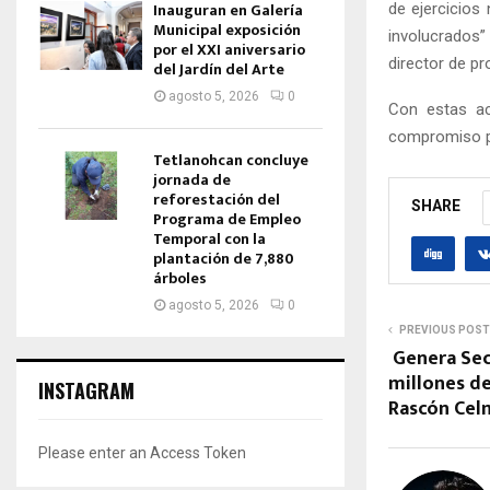
Inauguran en Galería
de ejercicios
Municipal exposición
involucrados”
por el XXI aniversario
director de pr
del Jardín del Arte
agosto 5, 2026
0
Con estas ac
compromiso po
Tetlanohcan concluye
jornada de
reforestación del
SHARE
Programa de Empleo
Temporal con la
plantación de 7,880
árboles
agosto 5, 2026
0
PREVIOUS POST
Genera Sec
millones de
INSTAGRAM
Rascón Cel
Please enter an Access Token