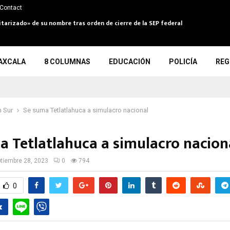
Contact
itarizado» de su nombre tras orden de cierre de la SEP federal
AXCALA
8 COLUMNAS
EDUCACIÓN
POLICÍA
REG
 Sur
Se suma Tetlatlahuca a simulacro nacional
a Tetlatlahuca a simulacro nacio
tiembre 28, 2023
0
794
0