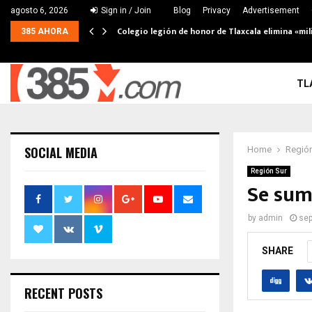
agosto 6, 2026
Sign in / Join
Blog
Privacy
Advertisement
Colegio legión de honor de Tlaxcala elimina «mil
385 AHORA
TL
SOCIAL MEDIA
Home
Región
Región Sur
Se sum
by
admin
sep
SHARE
RECENT POSTS