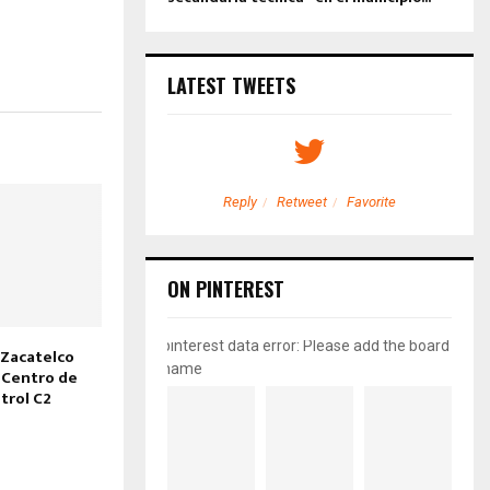
LATEST TWEETS
etweet
Favorite
Reply
Retweet
Favorite
ON PINTEREST
pinterest data error: Please add the board
Zacatelco
name
 Centro de
trol C2