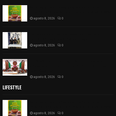
Sabores y tradiciones se suman a la feria
Internacional del Arte Efímero y de la Dalia 2026
agosto 8, 2026
0
Detienen en Apizaco a joven por presunta
portación ilegal de arma de fuego
agosto 8, 2026
0
𝗔𝗣𝗥𝗢𝗕𝗔𝗗𝗔 | 𝗘𝗹 𝗖𝗼𝗻𝗴𝗿𝗲𝘀𝗼 𝗱𝗲 𝗧𝗹𝗮𝘅𝗰𝗮𝗹𝗮
𝗮𝘃𝗮𝗹𝗮 𝗹𝗮 𝗖𝘂𝗲𝗻𝘁𝗮 𝗣ú𝗯𝗹𝗶𝗰𝗮 𝟮𝟬𝟮𝟱 𝗱𝗲 𝗖𝗼𝗻𝘁𝗹𝗮 𝗱𝗲
𝗝𝘂𝗮𝗻 𝗖𝘂𝗮𝗺𝗮𝘁𝘇𝗶
agosto 8, 2026
0
LIFESTYLE
Sabores y tradiciones se suman a la feria
Internacional del Arte Efímero y de la Dalia 2026
agosto 8, 2026
0