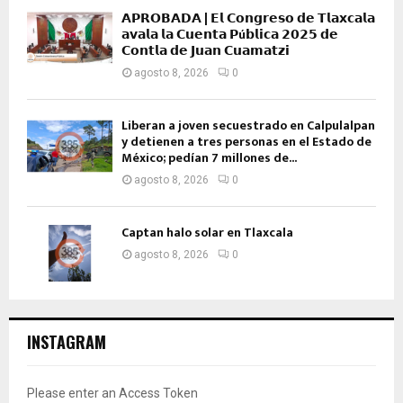
𝗔𝗣𝗥𝗢𝗕𝗔𝗗𝗔 | 𝗘𝗹 𝗖𝗼𝗻𝗴𝗿𝗲𝘀𝗼 𝗱𝗲 𝗧𝗹𝗮𝘅𝗰𝗮𝗹𝗮
𝗮𝘃𝗮𝗹𝗮 𝗹𝗮 𝗖𝘂𝗲𝗻𝘁𝗮 𝗣ú𝗯𝗹𝗶𝗰𝗮 𝟮𝟬𝟮𝟱 𝗱𝗲
𝗖𝗼𝗻𝘁𝗹𝗮 𝗱𝗲 𝗝𝘂𝗮𝗻 𝗖𝘂𝗮𝗺𝗮𝘁𝘇𝗶
agosto 8, 2026
0
Liberan a joven secuestrado en Calpulalpan
y detienen a tres personas en el Estado de
México; pedían 7 millones de...
agosto 8, 2026
0
Captan halo solar en Tlaxcala
agosto 8, 2026
0
INSTAGRAM
Please enter an Access Token