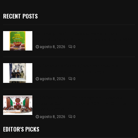
RECENT POSTS
Sabores y tradiciones se suman a la feria
Internacional del Arte Efímero y de la Dalia 2026
agosto 8, 2026
0
Detienen en Apizaco a joven por presunta
portación ilegal de arma de fuego
agosto 8, 2026
0
𝗔𝗣𝗥𝗢𝗕𝗔𝗗𝗔 | 𝗘𝗹 𝗖𝗼𝗻𝗴𝗿𝗲𝘀𝗼 𝗱𝗲 𝗧𝗹𝗮𝘅𝗰𝗮𝗹𝗮
𝗮𝘃𝗮𝗹𝗮 𝗹𝗮 𝗖𝘂𝗲𝗻𝘁𝗮 𝗣ú𝗯𝗹𝗶𝗰𝗮 𝟮𝟬𝟮𝟱 𝗱𝗲 𝗖𝗼𝗻𝘁𝗹𝗮 𝗱𝗲
𝗝𝘂𝗮𝗻 𝗖𝘂𝗮𝗺𝗮𝘁𝘇𝗶
agosto 8, 2026
0
EDITOR'S PICKS