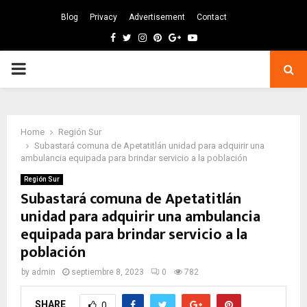
Blog
Privacy
Advertisement
Contact
Facebook
Twitter
Instagram
Pinterest
Google
Youtube
PRIMARY
MENU
Home
Región Sur
Subastará comuna de Apetatitlán unidad para adquirir una
ambulancia equipada para brindar servicio a la población
Región Sur
Subastará comuna de Apetatitlán
unidad para adquirir una ambulancia
equipada para brindar servicio a la
población
by
admin
septiembre 8, 2023
0
782
SHARE
0