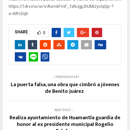
https://1drv.ms/w/s!Asm6FmF_fxNJgjjJhUMizycIqQp-?
e=MfcDqh
SHARE
0
PREVIOUS POST
La puerta falsa, una obra que cimbró a jóvenes
de Benito Juárez
NEXT POST
Realiza ayuntamiento de Huamantla guardia de
honor al ex presidente municipal Rogelio