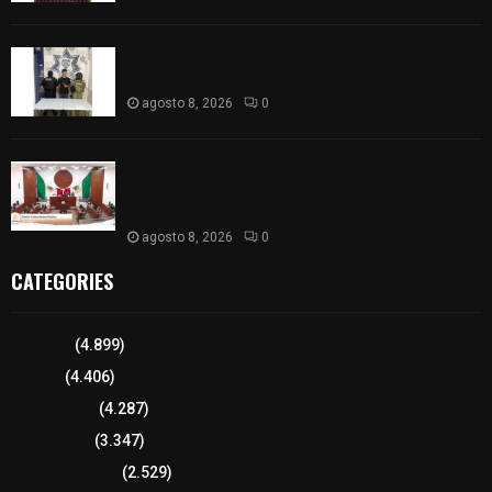
Detienen en Apizaco a joven por presunta
portación ilegal de arma de fuego
agosto 8, 2026
0
𝗔𝗣𝗥𝗢𝗕𝗔𝗗𝗔 | 𝗘𝗹 𝗖𝗼𝗻𝗴𝗿𝗲𝘀𝗼 𝗱𝗲 𝗧𝗹𝗮𝘅𝗰𝗮𝗹𝗮
𝗮𝘃𝗮𝗹𝗮 𝗹𝗮 𝗖𝘂𝗲𝗻𝘁𝗮 𝗣ú𝗯𝗹𝗶𝗰𝗮 𝟮𝟬𝟮𝟱 𝗱𝗲 𝗖𝗼𝗻𝘁𝗹𝗮 𝗱𝗲
𝗝𝘂𝗮𝗻 𝗖𝘂𝗮𝗺𝗮𝘁𝘇𝗶
agosto 8, 2026
0
CATEGORIES
Tlaxcala
(4.899)
Policía
(4.406)
8 columnas
(4.287)
Región Sur
(3.347)
Región Oriente
(2.529)