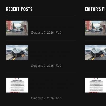
RECENT POSTS
EDITOR'S P
Muere hombre al interior de
salón de eventos en Apizaco
agosto 7, 2026
0
Se accidenta camioneta
sobre la carretera México-
Veracruz, a la altura de
Hueyotlipan
agosto 7, 2026
0
Retiran de sus funciones a
policía de Chiautempan tras
ser exhibido en redes por
presunto soborno
agosto 7, 2026
0