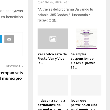
enero 26, 2024
0
*A través del programa Salvando tu
anos coadyuvan
colonia. 385 Grados / Huamantla /
 en beneficios
REDACCIÓN...
Zacatelco está de
Se amplía
Fiesta Ven y Vive
suspensión de
la...
clases al jueves
25...
NEXT POST
tempan seis
l municipio
Inducen a coma a
Joven que
estudiante de
participó en riña
secundaria técnica
en el municipio...