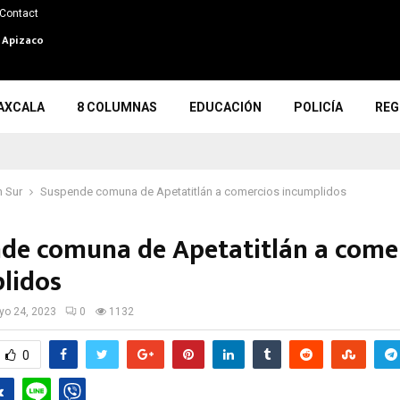
Contact
n Apizaco
AXCALA
8 COLUMNAS
EDUCACIÓN
POLICÍA
REG
 Sur
Suspende comuna de Apetatitlán a comercios incumplidos
de comuna de Apetatitlán a come
lidos
o 24, 2023
0
1132
0