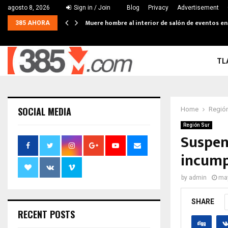
agosto 8, 2026
Sign in / Join
Blog
Privacy
Advertisement
Muere hombre al interior de salón de eventos e
385 AHORA
TL
SOCIAL MEDIA
Home
Región
Región Sur
Suspen
incump
by
admin
may
SHARE
RECENT POSTS