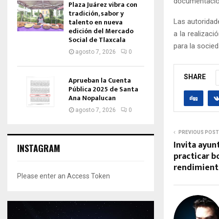
documentació
Plaza Juárez vibra con
tradición, sabor y
talento en nueva
Las autoridad
edición del Mercado
a la realizac
Social de Tlaxcala
para la socied
agosto 7, 2026
0
SHARE
Aprueban la Cuenta
Pública 2025 de Santa
Ana Nopalucan
agosto 7, 2026
0
PREVIOUS POST
Invita ayun
INSTAGRAM
practicar b
rendimien
Please enter an Access Token