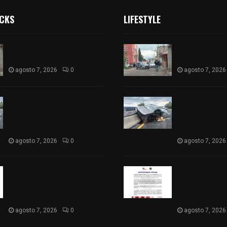
ICKS
LIFESTYLE
Muere hombre al interior de
Muere hombre a
salón de eventos en Apizaco
salón de event
agosto 7, 2026
0
agosto 7, 2026
Se accidenta camioneta
Se accidenta 
sobre la carretera México-
sobre la carre
Veracruz, a la altura de
Veracruz, a la 
Hueyotlipan
Hueyotlipan
agosto 7, 2026
0
agosto 7, 2026
Retiran de sus funciones a
Retiran de sus
policía de Chiautempan tras
policía de Chi
ser exhibido en redes por
ser exhibido en
presunto soborno
presunto sobo
agosto 7, 2026
0
agosto 7, 2026