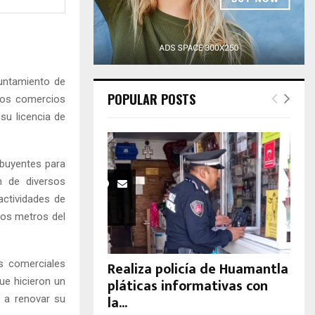
H
yuntamiento de
POPULAR POSTS
 los comercios
su licencia de
ibuyentes para
n de diversos
actividades de
os metros del
s comerciales
Realiza policía de Huamantla
pláticas informativas con
ue hicieron un
la...
s a renovar su