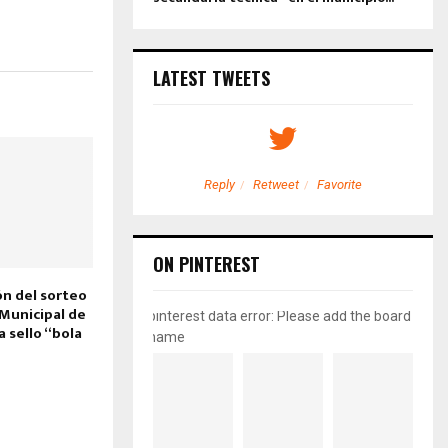
LATEST TWEETS
etweet
Favorite
Reply
Retweet
Favorite
ON PINTEREST
n del sorteo
 Municipal de
pinterest data error: Please add the board
a sello “bola
name