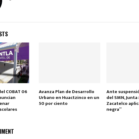
STS
Reply
Retweet
Favorite
Reply
R
del COBAT 06
Avanza Plan de Desarrollo
Ante suspensió
nuncian
Urbano en Huactzinco en un
del SMN, Junta
renar
50 por ciento
Zacatelco aplic
scolares
negra”
MMENT