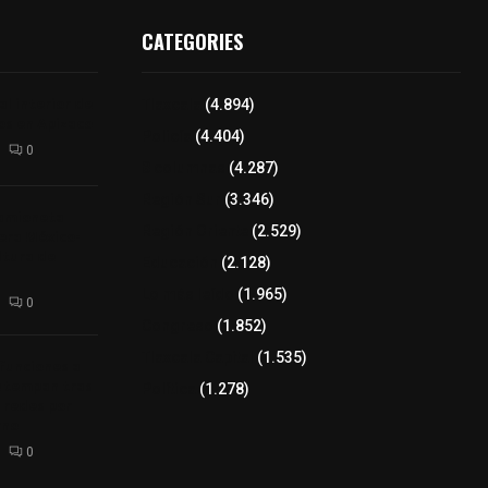
CATEGORIES
l interior de
Tlaxcala
(4.894)
os en Apizaco
Policía
(4.404)
0
8 columnas
(4.287)
Región Sur
(3.346)
camioneta
Región Oriente
(2.529)
tera México-
altura de
Educación
(2.128)
Lo más leído
(1.965)
0
Congreso
(1.852)
Tlaxcala Capital
(1.535)
 funciones a
autempan tras
Política
(1.278)
 redes por
rno
0