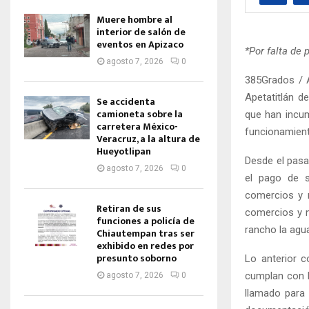
Muere hombre al
interior de salón de
eventos en Apizaco
*Por falta de 
agosto 7, 2026
0
385Grados / A
Apetatitlán d
Se accidenta
camioneta sobre la
que han incum
carretera México-
funcionamient
Veracruz, a la altura de
Hueyotlipan
Desde el pasa
agosto 7, 2026
0
el pago de s
comercios y n
Retiran de sus
comercios y 
funciones a policía de
rancho la agu
Chiautempan tras ser
exhibido en redes por
presunto soborno
Lo anterior 
cumplan con l
agosto 7, 2026
0
llamado para 