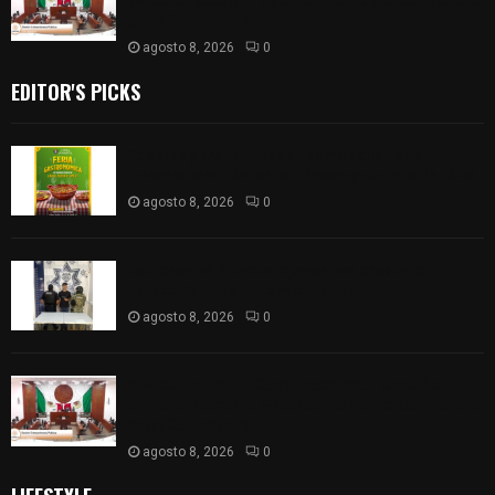
𝗮𝘃𝗮𝗹𝗮 𝗹𝗮 𝗖𝘂𝗲𝗻𝘁𝗮 𝗣ú𝗯𝗹𝗶𝗰𝗮 𝟮𝟬𝟮𝟱 𝗱𝗲 𝗖𝗼𝗻𝘁𝗹𝗮 𝗱𝗲
𝗝𝘂𝗮𝗻 𝗖𝘂𝗮𝗺𝗮𝘁𝘇𝗶
agosto 8, 2026
0
EDITOR'S PICKS
Sabores y tradiciones se suman a la feria
Internacional del Arte Efímero y de la Dalia 2026
agosto 8, 2026
0
Detienen en Apizaco a joven por presunta
portación ilegal de arma de fuego
agosto 8, 2026
0
𝗔𝗣𝗥𝗢𝗕𝗔𝗗𝗔 | 𝗘𝗹 𝗖𝗼𝗻𝗴𝗿𝗲𝘀𝗼 𝗱𝗲 𝗧𝗹𝗮𝘅𝗰𝗮𝗹𝗮
𝗮𝘃𝗮𝗹𝗮 𝗹𝗮 𝗖𝘂𝗲𝗻𝘁𝗮 𝗣ú𝗯𝗹𝗶𝗰𝗮 𝟮𝟬𝟮𝟱 𝗱𝗲 𝗖𝗼𝗻𝘁𝗹𝗮 𝗱𝗲
𝗝𝘂𝗮𝗻 𝗖𝘂𝗮𝗺𝗮𝘁𝘇𝗶
agosto 8, 2026
0