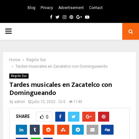
Blog
Privacy
Advertisement
Contact
Facebook
Twitter
Instagram
Pinterest
Google
Youtube
PRIMARY
MENU
Home
Región Sur
Tardes musicales en Zacatelco con Domingueando
Región Sur
Tardes musicales en Zacatelco con
Domingueando
by
admin
julio 10, 2023
0
1149
SHARE
0