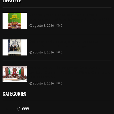
LIFESTYLE
Sabores y tradiciones se suman a la feria
Internacional del Arte Efímero y de la Dalia 2026
agosto 8, 2026
0
Detienen en Apizaco a joven por presunta
portación ilegal de arma de fuego
agosto 8, 2026
0
𝗔𝗣𝗥𝗢𝗕𝗔𝗗𝗔 | 𝗘𝗹 𝗖𝗼𝗻𝗴𝗿𝗲𝘀𝗼 𝗱𝗲 𝗧𝗹𝗮𝘅𝗰𝗮𝗹𝗮
𝗮𝘃𝗮𝗹𝗮 𝗹𝗮 𝗖𝘂𝗲𝗻𝘁𝗮 𝗣ú𝗯𝗹𝗶𝗰𝗮 𝟮𝟬𝟮𝟱 𝗱𝗲 𝗖𝗼𝗻𝘁𝗹𝗮 𝗱𝗲
𝗝𝘂𝗮𝗻 𝗖𝘂𝗮𝗺𝗮𝘁𝘇𝗶
agosto 8, 2026
0
CATEGORIES
Tlaxcala
(4.899)