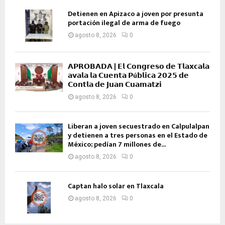
Detienen en Apizaco a joven por presunta
portación ilegal de arma de fuego
agosto 8, 2026
0
𝗔𝗣𝗥𝗢𝗕𝗔𝗗𝗔 | 𝗘𝗹 𝗖𝗼𝗻𝗴𝗿𝗲𝘀𝗼 𝗱𝗲 𝗧𝗹𝗮𝘅𝗰𝗮𝗹𝗮
𝗮𝘃𝗮𝗹𝗮 𝗹𝗮 𝗖𝘂𝗲𝗻𝘁𝗮 𝗣ú𝗯𝗹𝗶𝗰𝗮 𝟮𝟬𝟮𝟱 𝗱𝗲
𝗖𝗼𝗻𝘁𝗹𝗮 𝗱𝗲 𝗝𝘂𝗮𝗻 𝗖𝘂𝗮𝗺𝗮𝘁𝘇𝗶
agosto 8, 2026
0
Liberan a joven secuestrado en Calpulalpan
y detienen a tres personas en el Estado de
México; pedían 7 millones de...
agosto 8, 2026
0
Captan halo solar en Tlaxcala
agosto 8, 2026
0