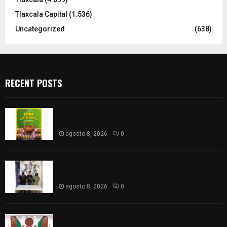
Tlaxcala Capital
(1.536)
Uncategorized
(638)
RECENT POSTS
Sabores y tradiciones se suman a la feria
Internacional del Arte Efímero y de la Dalia 2026
agosto 8, 2026
0
Detienen en Apizaco a joven por presunta
portación ilegal de arma de fuego
agosto 8, 2026
0
𝗔𝗣𝗥𝗢𝗕𝗔𝗗𝗔 | 𝗘𝗹 𝗖𝗼𝗻𝗴𝗿𝗲𝘀𝗼 𝗱𝗲 𝗧𝗹𝗮𝘅𝗰𝗮𝗹𝗮