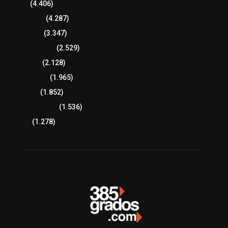
Policía
(4.406)
8 columnas
(4.287)
Región Sur
(3.347)
Región Oriente
(2.529)
Educación
(2.128)
Lo más leído
(1.965)
Congreso
(1.852)
Tlaxcala Capital
(1.536)
Política
(1.278)