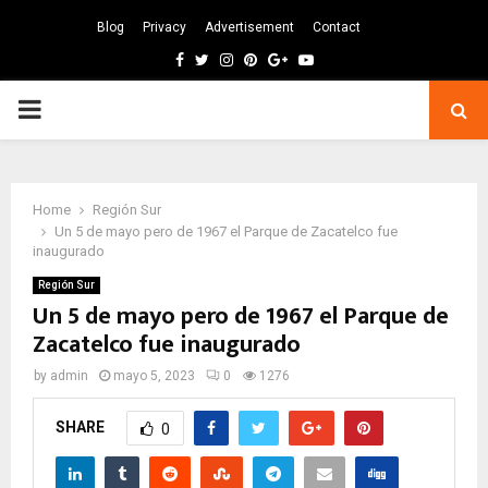
Blog
Privacy
Advertisement
Contact
Facebook
Twitter
Instagram
Pinterest
Google
Youtube
PRIMARY
MENU
Home
Región Sur
Un 5 de mayo pero de 1967 el Parque de Zacatelco fue
inaugurado
Región Sur
Un 5 de mayo pero de 1967 el Parque de
Zacatelco fue inaugurado
by
admin
mayo 5, 2023
0
1276
SHARE
0