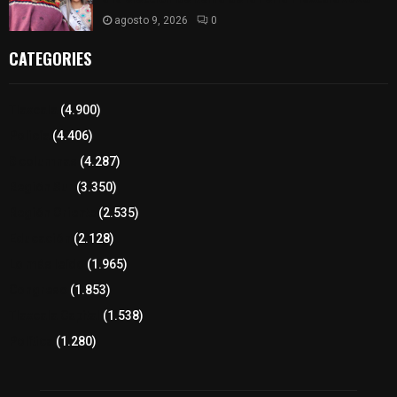
agosto 9, 2026
0
CATEGORIES
Tlaxcala
(4.900)
Policía
(4.406)
8 columnas
(4.287)
Región Sur
(3.350)
Región Oriente
(2.535)
Educación
(2.128)
Lo más leído
(1.965)
Congreso
(1.853)
Tlaxcala Capital
(1.538)
Política
(1.280)