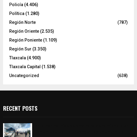
Policía
(4.406)
Política
(1.280)
Región Norte
(787)
Región Oriente
(2.535)
Región Poniente
(1.109)
Región Sur
(3.350)
Tlaxcala
(4.900)
Tlaxcala Capital
(1.538)
Uncategorized
(638)
RECENT POSTS
Frustran policías de SPM robo de camioneta en
comunidad de Tlaltepango; hay un detenido