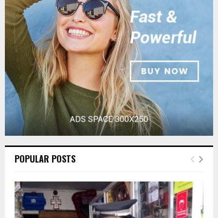
r
R
:
C
H
POPULAR POSTS