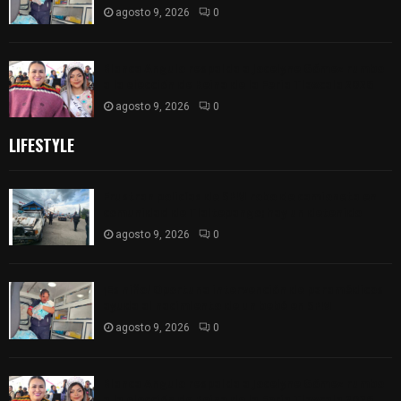
agosto 9, 2026
0
Blanca Angulo respalda a Jocelyne Gómez rumbo
a la elección de Reina de la Feria Tlaxcala 2026
agosto 9, 2026
0
LIFESTYLE
Frustran policías de SPM robo de camioneta en
comunidad de Tlaltepango; hay un detenido
agosto 9, 2026
0
¡Es niño! Oportuna intervención de paramédicos
ayuda al nacimiento de un bebé en SPM
agosto 9, 2026
0
Blanca Angulo respalda a Jocelyne Gómez rumbo
a la elección de Reina de la Feria Tlaxcala 2026