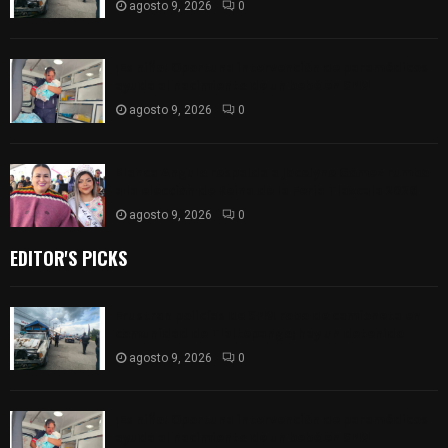
agosto 9, 2026
0
¡Es niño! Oportuna intervención de paramédicos
ayuda al nacimiento de un bebé en SPM
agosto 9, 2026
0
Blanca Angulo respalda a Jocelyne Gómez rumbo
a la elección de Reina de la Feria Tlaxcala 2026
agosto 9, 2026
0
EDITOR'S PICKS
Frustran policías de SPM robo de camioneta en
comunidad de Tlaltepango; hay un detenido
agosto 9, 2026
0
¡Es niño! Oportuna intervención de paramédicos
ayuda al nacimiento de un bebé en SPM