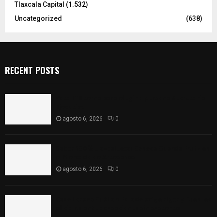
Tlaxcala Capital
(1.532)
Uncategorized
(638)
RECENT POSTS
Vota ITE terna para elegir a persona Secretaria
Ejecutiva
agosto 6, 2026
0
Sabor 100% tlaxcalteca: Conoce Guarda Frutz en
el Mercado de Artesanos
agosto 6, 2026
0
Caso Lorena Cuéllar: Estado exige rigor y fuentes
oficiales ante acusaciones sin sustento