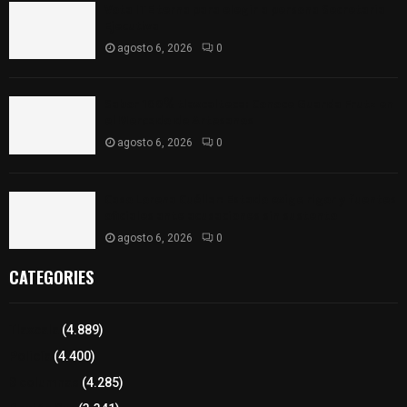
Vota ITE terna para elegir a persona Secretaria
Ejecutiva
agosto 6, 2026
0
Sabor 100% tlaxcalteca: Conoce Guarda Frutz en
el Mercado de Artesanos
agosto 6, 2026
0
Caso Lorena Cuéllar: Estado exige rigor y fuentes
oficiales ante acusaciones sin sustento
agosto 6, 2026
0
CATEGORIES
Tlaxcala
(4.889)
Policía
(4.400)
8 columnas
(4.285)