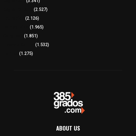
Región Sur
(3.341)
Región Oriente
(2.527)
Educación
(2.126)
Lo más leído
(1.965)
Congreso
(1.851)
Tlaxcala Capital
(1.532)
Política
(1.275)
ABOUT US