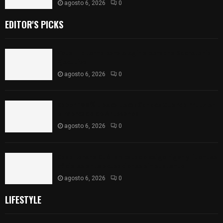
agosto 6, 2026
0
EDITOR'S PICKS
Vota ITE terna para elegir a persona Secretaria
Ejecutiva
agosto 6, 2026
0
Sabor 100% tlaxcalteca: Conoce Guarda Frutz en
el Mercado de Artesanos
agosto 6, 2026
0
Caso Lorena Cuéllar: Estado exige rigor y fuentes
oficiales ante acusaciones sin sustento
agosto 6, 2026
0
LIFESTYLE