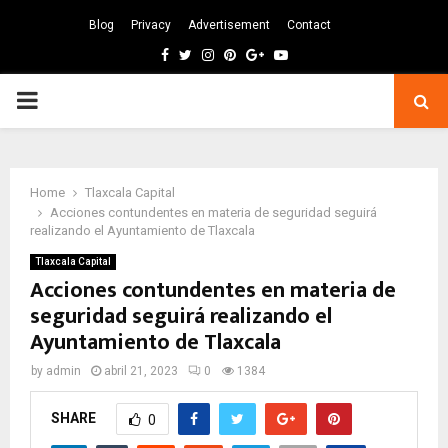
Blog
Privacy
Advertisement
Contact
Facebook
Twitter
Instagram
Pinterest
Google
Youtube
PRIMARY
MENU
Home
Tlaxcala Capital
Acciones contundentes en materia de seguridad seguirá
realizando el Ayuntamiento de Tlaxcala
Tlaxcala Capital
Acciones contundentes en materia de
seguridad seguirá realizando el
Ayuntamiento de Tlaxcala
by
admin
abril 21, 2023
0
1384
SHARE
0