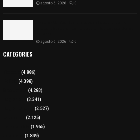
agosto 6, 2026
0
Huamantla facilita el acceso al concierto de
Grupo Liberación con ajuste en los costos de los
boletos
agosto 6, 2026
0
CATEGORIES
Tlaxcala
(4.886)
Policía
(4.398)
8 columnas
(4.283)
Región Sur
(3.341)
Región Oriente
(2.527)
Educación
(2.125)
Lo más leído
(1.965)
Congreso
(1.849)