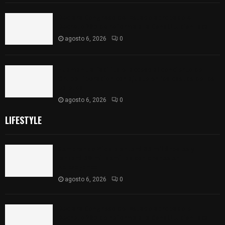
Declara Congreso del Estado aprobado el
Decreto 285 de reforma a la Constitución local
agosto 6, 2026
0
Huamantla facilita el acceso al concierto de
Grupo Liberación con ajuste en los costos de los
boletos
agosto 6, 2026
0
LIFESTYLE
Sembrando Vida plantará 65 mil árboles y
lanzará 50 mil semillas con drones en
Atltzayanca
agosto 6, 2026
0
Declara Congreso del Estado aprobado el
Decreto 285 de reforma a la Constitución local