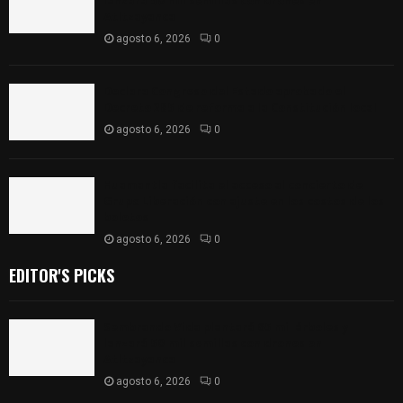
lanzará 50 mil semillas con drones en
Atltzayanca
agosto 6, 2026
0
Declara Congreso del Estado aprobado el
Decreto 285 de reforma a la Constitución local
agosto 6, 2026
0
Huamantla facilita el acceso al concierto de
Grupo Liberación con ajuste en los costos de los
boletos
agosto 6, 2026
0
EDITOR'S PICKS
Sembrando Vida plantará 65 mil árboles y
lanzará 50 mil semillas con drones en
Atltzayanca
agosto 6, 2026
0