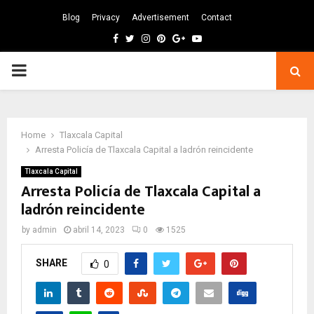
Blog
Privacy
Advertisement
Contact
Facebook
Twitter
Instagram
Pinterest
Google
Youtube
PRIMARY
MENU
Home
Tlaxcala Capital
Arresta Policía de Tlaxcala Capital a ladrón reincidente
Tlaxcala Capital
Arresta Policía de Tlaxcala Capital a
ladrón reincidente
by
admin
abril 14, 2023
0
1525
SHARE
0