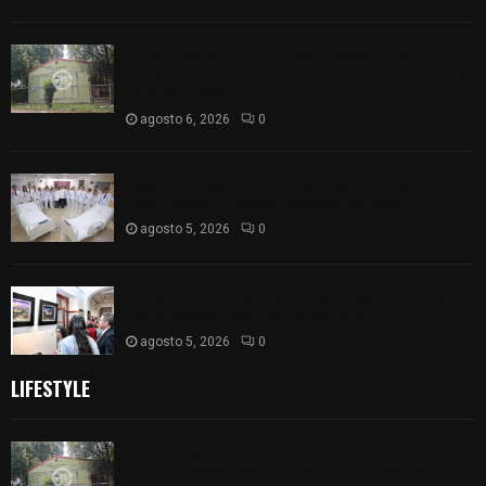
Colegio legión de honor de Tlaxcala elimina
«militarizado» de su nombre tras orden de cierre
de la SEP federal
agosto 6, 2026
0
ISSSTE entrega 242 camas hospitalarias
eléctricas a unidades médicas del país
agosto 5, 2026
0
Inauguran en Galería Municipal exposición por el
XXI aniversario del Jardín del Arte
agosto 5, 2026
0
LIFESTYLE
Colegio legión de honor de Tlaxcala elimina
«militarizado» de su nombre tras orden de cierre