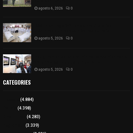
de la SEP federal
agosto 6, 2026
0
ISSSTE entrega 242 camas hospitalarias
eléctricas a unidades médicas del país
agosto 5, 2026
0
Inauguran en Galería Municipal exposición por el
XXI aniversario del Jardín del Arte
agosto 5, 2026
0
CATEGORIES
Tlaxcala
(4.884)
Policía
(4.398)
8 columnas
(4.283)
Región Sur
(3.339)