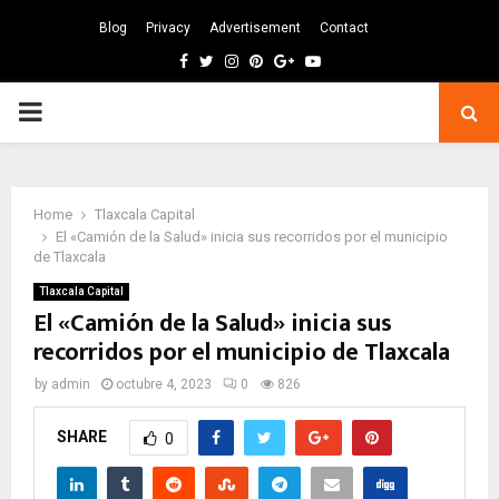
Blog
Privacy
Advertisement
Contact
Facebook
Twitter
Instagram
Pinterest
Google
Youtube
PRIMARY
MENU
Home
Tlaxcala Capital
El «Camión de la Salud» inicia sus recorridos por el municipio
de Tlaxcala
Tlaxcala Capital
El «Camión de la Salud» inicia sus
recorridos por el municipio de Tlaxcala
by
admin
octubre 4, 2023
0
826
SHARE
0