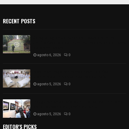
RECENT POSTS
Colegio legión de honor de Tlaxcala elimina
«militarizado» de su nombre tras orden de cierre
de la SEP federal
agosto 6, 2026
0
ISSSTE entrega 242 camas hospitalarias
eléctricas a unidades médicas del país
agosto 5, 2026
0
Inauguran en Galería Municipal exposición por el
XXI aniversario del Jardín del Arte
agosto 5, 2026
0
EDITOR'S PICKS