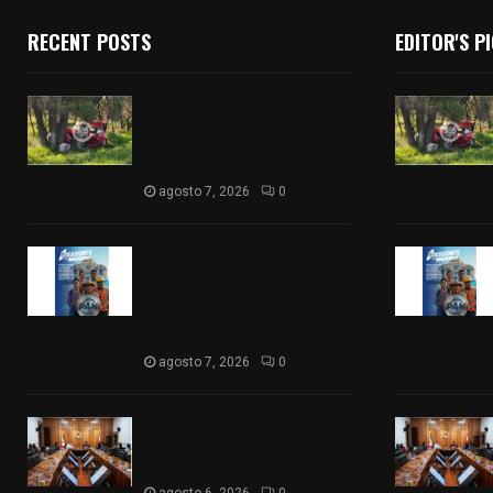
RECENT POSTS
EDITOR'S P
Joven pierde la vida tras
salirse de la carretera y
chocar contra un árbol en
Atlangatepec
agosto 7, 2026
0
PAN propone eliminar el ISR
al aguinaldo y a salarios
menores de 12 mil pesos
para fortalecer la economía
familiar
agosto 7, 2026
0
Vota ITE terna para elegir a
persona Secretaria
Ejecutiva
agosto 6, 2026
0