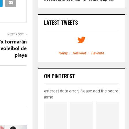
LATEST TWEETS
NEXT POST
Tx formarán
 voleibol de
playa
etweet
Favorite
Reply
Retweet
Favorite
ON PINTEREST
pinterest data error: Please add the board
name