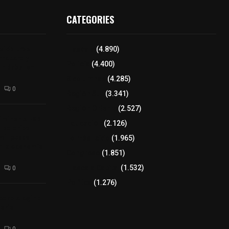
CATEGORIES
 vida tras
Tlaxcala
(4.890)
arretera y
Policía
(4.400)
un árbol en
8 columnas
(4.285)
0
Región Sur
(3.341)
Región Oriente
(2.527)
minar el ISR
Educación
(2.126)
a salarios
mil pesos
Lo más leído
(1.965)
r la economía
Congreso
(1.851)
Tlaxcala Capital
(1.532)
0
Política
(1.276)
para elegir a
aria
0