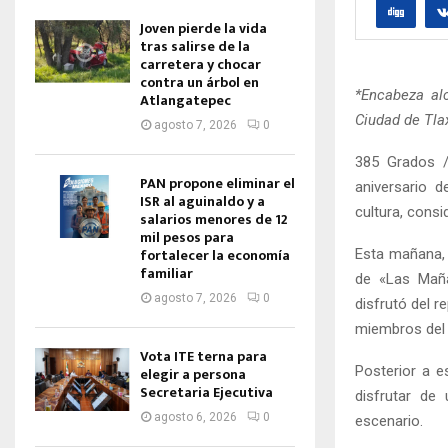
Joven pierde la vida
tras salirse de la
carretera y chocar
contra un árbol en
*Encabeza alc
Atlangatepec
Ciudad de Tla
agosto 7, 2026
0
385 Grados /
PAN propone eliminar el
aniversario d
ISR al aguinaldo y a
cultura, cons
salarios menores de 12
mil pesos para
fortalecer la economía
Esta mañana, 
familiar
de «Las Maña
agosto 7, 2026
0
disfrutó del r
miembros del 
Vota ITE terna para
Posterior a e
elegir a persona
Secretaria Ejecutiva
disfrutar de
agosto 6, 2026
0
escenario.