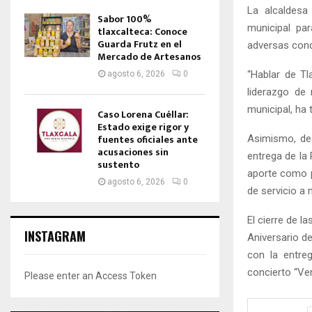
La alcaldesa
Sabor 100%
municipal par
tlaxcalteca: Conoce
Guarda Frutz en el
adversas condi
Mercado de Artesanos
“Hablar de Tl
agosto 6, 2026
0
liderazgo de 
municipal, ha
Caso Lorena Cuéllar:
Estado exige rigor y
fuentes oficiales ante
Asimismo, des
acusaciones sin
entrega de la 
sustento
aporte como p
agosto 6, 2026
0
de servicio a 
El cierre de l
INSTAGRAM
Aniversario de
con la entre
concierto “Ve
Please enter an Access Token