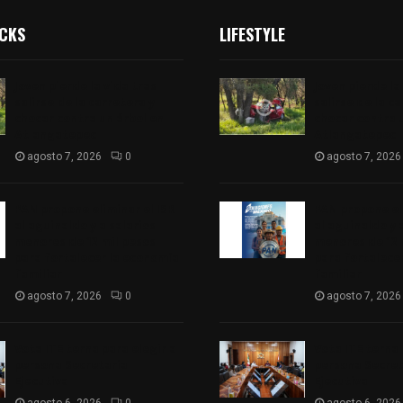
ICKS
LIFESTYLE
Joven pierde la vida tras
Joven pierde la
salirse de la carretera y
salirse de la c
chocar contra un árbol en
chocar contra 
Atlangatepec
Atlangatepec
agosto 7, 2026
0
agosto 7, 2026
PAN propone eliminar el ISR
PAN propone eli
al aguinaldo y a salarios
al aguinaldo y 
menores de 12 mil pesos
menores de 12 
para fortalecer la economía
para fortalece
familiar
familiar
agosto 7, 2026
0
agosto 7, 2026
Vota ITE terna para elegir a
Vota ITE terna 
persona Secretaria
persona Secret
Ejecutiva
Ejecutiva
agosto 6, 2026
0
agosto 6, 2026