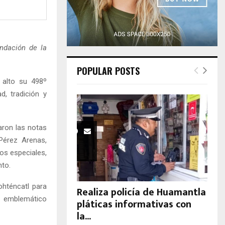
H
undación de la
POPULAR POSTS
 alto su 498º
d, tradición y
aron las notas
Pérez Arenas,
dos especiales,
nto.
ohténcatl para
Realiza policía de Huamantla
l emblemático
pláticas informativas con
la...