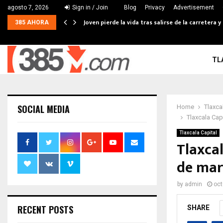
agosto 7, 2026
Sign in / Join
Blog
Privacy
Advertisement
Joven pierde la vida tras salirse de la carretera
385 AHORA
TL
SOCIAL MEDIA
Home
Tlaxca
Tlaxcala Capi
Tlaxcala Capital
Tlaxcal
de mari
by
admin
oct
RECENT POSTS
SHARE