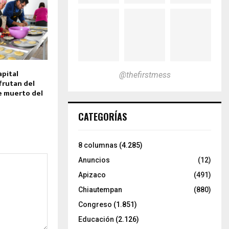
apital
@thefirstmess
frutan del
e muerto del
CATEGORÍAS
8 columnas
(4.285)
Anuncios
(12)
Apizaco
(491)
Chiautempan
(880)
Congreso
(1.851)
Educación
(2.126)