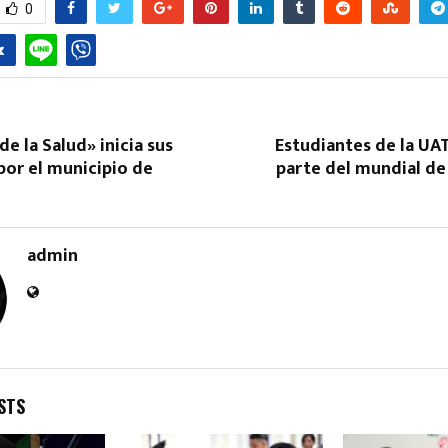
0
de la Salud» inicia sus
Estudiantes de la UA
por el municipio de
parte del mundial de
Reply
Retweet
Favorite
Reply
R
admin
STS