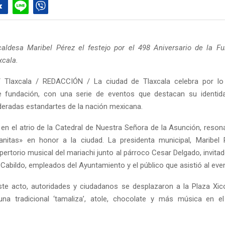
aldesa Maribel Pérez el festejo por el 498 Aniversario de la F
xcala.
 Tlaxcala / REDACCIÓN / La ciudad de Tlaxcala celebra por lo
e fundación, con una serie de eventos que destacan su identida
ideradas estandartes de la nación mexicana.
en el atrio de la Catedral de Nuestra Señora de la Asunción, reson
nitas» en honor a la ciudad. La presidenta municipal, Maribel 
epertorio musical del mariachi junto al párroco Cesar Delgado, invita
Cabildo, empleados del Ayuntamiento y el público que asistió al eve
ste acto, autoridades y ciudadanos se desplazaron a la Plaza Xic
 una tradicional ‘tamaliza’, atole, chocolate y más música en e