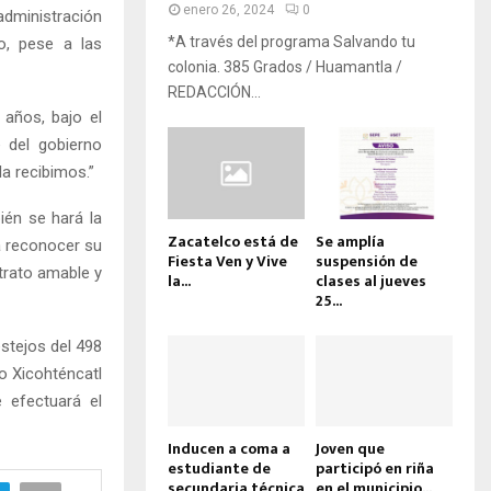
enero 26, 2024
0
dministración
*A través del programa Salvando tu
so, pese a las
colonia. 385 Grados / Huamantla /
REDACCIÓN...
 años, bajo el
e del gobierno
a recibimos.”
ién se hará la
Zacatelco está de
Se amplía
ra reconocer su
Fiesta Ven y Vive
suspensión de
trato amable y
la...
clases al jueves
25...
estejos del 498
ro Xicohténcatl
 efectuará el
Inducen a coma a
Joven que
estudiante de
participó en riña
secundaria técnica
en el municipio...