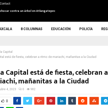
Contact
 y chocar contra un árbol en Atlangatepec
AXCALA
8 COLUMNAS
EDUCACIÓN
POLICÍA
REG
la Capital
tal está de fiesta, celebran a ritmo de mariachi, mañanitas a la Ciudad
a Capital está de fiesta, celebran 
achi, mañanitas a la Ciudad
ubre 4, 2023
0
982
0