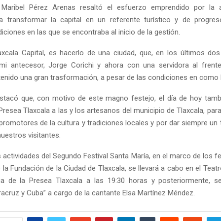
 Maribel Pérez Arenas resaltó el esfuerzo emprendido por la a
a transformar la capital en un referente turístico y de progre
ciones en las que se encontraba al inicio de la gestión.
axcala Capital, es hacerlo de una ciudad, que, en los últimos dos
mi antecesor, Jorge Corichi y ahora con una servidora al frent
 tenido una gran trasformación, a pesar de las condiciones en como l
tacó que, con motivo de este magno festejo, el día de hoy tamb
Presea Tlaxcala a las y los artesanos del municipio de Tlaxcala, pa
romotores de la cultura y tradiciones locales y por dar siempre un 
nuestros visitantes.
as actividades del Segundo Festival Santa María, en el marco de los f
 la Fundación de la Ciudad de Tlaxcala, se llevará a cabo en el Teat
ga de la Presea Tlaxcala a las 19:30 horas y posteriormente, se
racruz y Cuba” a cargo de la cantante Elsa Martínez Méndez.