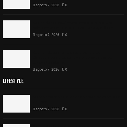
agosto 7, 2026
0
Se accidenta camioneta sobre la carretera
México-Veracruz, a la altura de Hueyotlipan
agosto 7, 2026
0
Retiran de sus funciones a policía de
Chiautempan tras ser exhibido en redes por
presunto soborno
agosto 7, 2026
0
LIFESTYLE
Muere hombre al interior de salón de eventos en
Apizaco
agosto 7, 2026
0
Se accidenta camioneta sobre la carretera