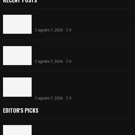
Muere hombre al interior de salón de eventos en
Apizaco
agosto 7, 2026
0
Se accidenta camioneta sobre la carretera
México-Veracruz, a la altura de Hueyotlipan
agosto 7, 2026
0
Retiran de sus funciones a policía de
Chiautempan tras ser exhibido en redes por
presunto soborno
agosto 7, 2026
0
EDITOR'S PICKS
Muere hombre al interior de salón de eventos en
Apizaco