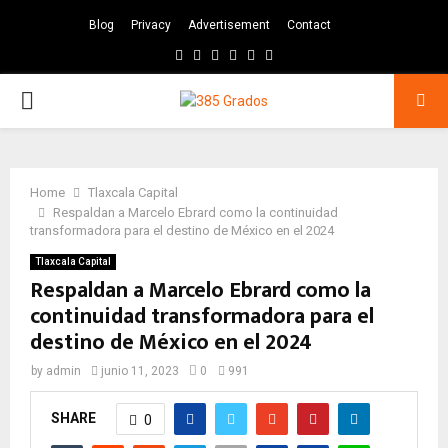
Blog
Privacy
Advertisement
Contact
Facebook
Twitter
Instagram
Pinterest
Google
Youtube
PRIMARY
MENU
Home
Tlaxcala Capital
Respaldan a Marcelo Ebrard como la continuidad
transformadora para el destino de México en el 2024
Tlaxcala Capital
Respaldan a Marcelo Ebrard como la
continuidad transformadora para el
destino de México en el 2024
by
admin
junio 11, 2023
0
991
SHARE
0