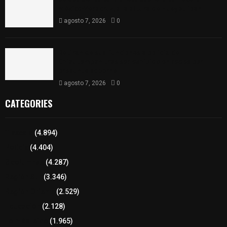
México-Veracruz, a la altura de Hueyotlipan
agosto 7, 2026
0
Retiran de sus funciones a policía de
Chiautempan tras ser exhibido en redes por
presunto soborno
agosto 7, 2026
0
CATEGORIES
Tlaxcala
(4.894)
Policía
(4.404)
8 columnas
(4.287)
Región Sur
(3.346)
Región Oriente
(2.529)
Educación
(2.128)
Lo más leído
(1.965)