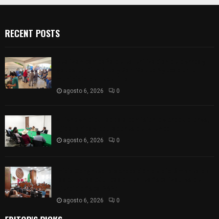
RECENT POSTS
Realizan campaña de esterilización de perros y
gatos en Villa Alta y San Mateo Ayecac en el
municipio de Tepetitla
agosto 6, 2026
0
Atienden diputados a comisión de productores,
ejidatarios y pobladores de Ixtenco
agosto 6, 2026
0
Inicia Congreso la aprobación de dictámenes de
las cuentas públicas de entes fiscalizables del
ejercicio fiscal 2025
agosto 6, 2026
0