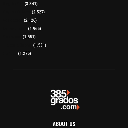
Región Sur
(3.341)
Región Oriente
(2.527)
Educación
(2.126)
Lo más leído
(1.965)
Congreso
(1.851)
Tlaxcala Capital
(1.531)
Política
(1.275)
ABOUT US