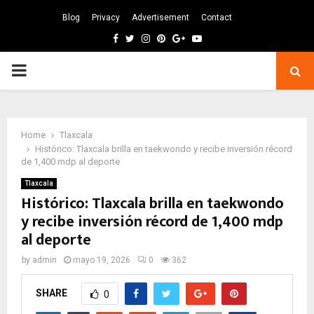
Blog
Privacy
Advertisement
Contact
Facebook
Twitter
Instagram
Pinterest
Google
Youtube
PRIMARY
MENU
Home
Tlaxcala
Histórico: Tlaxcala brilla en taekwondo y recibe inversión récord
de 1,400 mdp al deporte
Tlaxcala
Histórico: Tlaxcala brilla en taekwondo
y recibe inversión récord de 1,400 mdp
al deporte
by
admin
mayo 19, 2026
0
362
SHARE
0