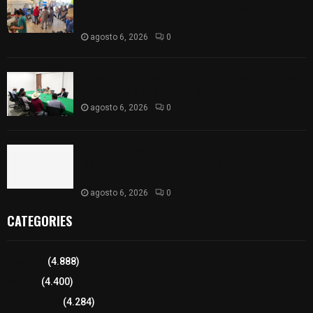
gatos en Villa Alta y San Mateo Ayecac en el
municipio de Tepetitla
agosto 6, 2026
0
Atienden diputados a comisión de productores,
ejidatarios y pobladores de Ixtenco
agosto 6, 2026
0
Inicia Congreso la aprobación de dictámenes de
las cuentas públicas de entes fiscalizables del
ejercicio fiscal 2025
agosto 6, 2026
0
CATEGORIES
Tlaxcala
(4.888)
Policía
(4.400)
8 columnas
(4.284)