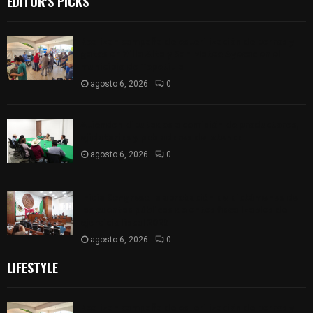
EDITOR'S PICKS
Realizan campaña de esterilización de perros y
gatos en Villa Alta y San Mateo Ayecac en el
municipio de Tepetitla
agosto 6, 2026
0
Atienden diputados a comisión de productores,
ejidatarios y pobladores de Ixtenco
agosto 6, 2026
0
Inicia Congreso la aprobación de dictámenes de
las cuentas públicas de entes fiscalizables del
ejercicio fiscal 2025
agosto 6, 2026
0
LIFESTYLE
Realizan campaña de esterilización de perros y