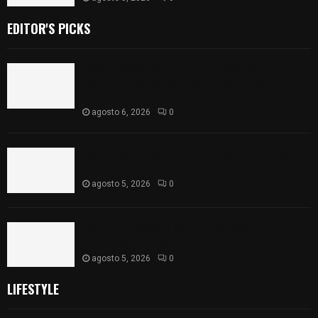
EDITOR'S PICKS
Colegio legión de honor de Tlaxcala elimina
«militarizado» de su nombre tras orden de cierre
de la SEP federal
agosto 6, 2026
0
Realiza Ayuntamiento de SPM obra de pavimento
de adoquín en barrio de San Pedro
agosto 5, 2026
0
ISSSTE entrega 242 camas hospitalarias
eléctricas a unidades médicas del país
agosto 5, 2026
0
LIFESTYLE