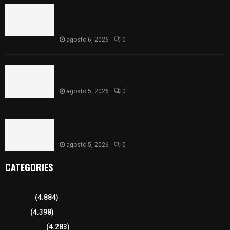
Colegio legión de honor de Tlaxcala elimina
«militarizado» de su nombre tras orden de cierre
de la SEP federal
agosto 6, 2026
0
Realiza Ayuntamiento de SPM obra de pavimento
de adoquín en barrio de San Pedro
agosto 5, 2026
0
ISSSTE entrega 242 camas hospitalarias
eléctricas a unidades médicas del país
agosto 5, 2026
0
CATEGORIES
Tlaxcala
(4.884)
Policía
(4.398)
8 columnas
(4.283)