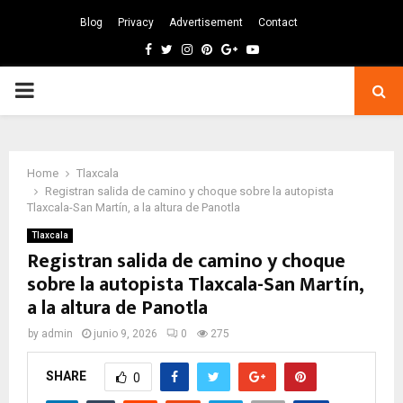
Blog
Privacy
Advertisement
Contact
Facebook
Twitter
Instagram
Pinterest
Google
Youtube
PRIMARY
MENU
Home
Tlaxcala
Registran salida de camino y choque sobre la autopista
Tlaxcala-San Martín, a la altura de Panotla
Tlaxcala
Registran salida de camino y choque
sobre la autopista Tlaxcala-San Martín,
a la altura de Panotla
by
admin
junio 9, 2026
0
275
SHARE
0