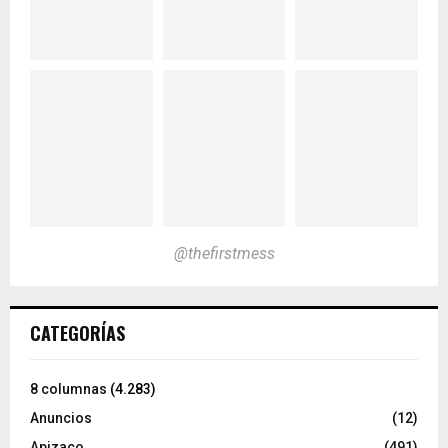
@thefirstmess
CATEGORÍAS
8 columnas
(4.283)
Anuncios
(12)
Apizaco
(491)