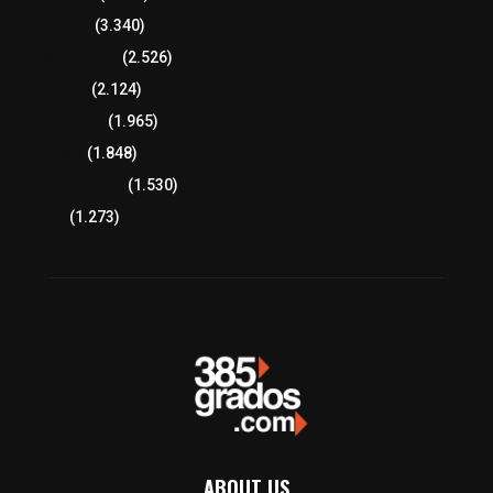
Región Sur
(3.340)
Región Oriente
(2.526)
Educación
(2.124)
Lo más leído
(1.965)
Congreso
(1.848)
Tlaxcala Capital
(1.530)
Política
(1.273)
ABOUT US