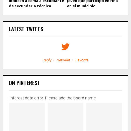
Inducen a coma a estudiante
Joven que participó en riña
de secundaria técnica
en el municipio...
LATEST TWEETS
Reply
Retweet
Favorite
ON PINTEREST
pinterest data error: Please add the board name