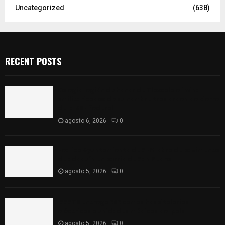
Uncategorized
(638)
RECENT POSTS
Colegio legión de honor de Tlaxcala elimina
«militarizado» de su nombre tras orden de cierre
de la SEP federal
agosto 6, 2026
0
Realiza Ayuntamiento de SPM obra de pavimento
de adoquín en barrio de San Pedro
agosto 5, 2026
0
ISSSTE entrega 242 camas hospitalarias
eléctricas a unidades médicas del país
agosto 5, 2026
0