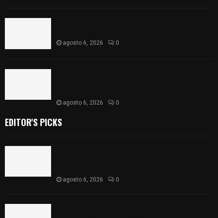
Atienden diputados a comisión de productores,
ejidatarios y pobladores de Ixtenco
agosto 6, 2026
0
Inicia Congreso la aprobación de dictámenes de
las cuentas públicas de entes fiscalizables del
ejercicio fiscal 2025
agosto 6, 2026
0
EDITOR'S PICKS
Realizan campaña de esterilización de perros y
gatos en Villa Alta y San Mateo Ayecac en el
municipio de Tepetitla
agosto 6, 2026
0
Atienden diputados a comisión de productores,
ejidatarios y pobladores de Ixtenco