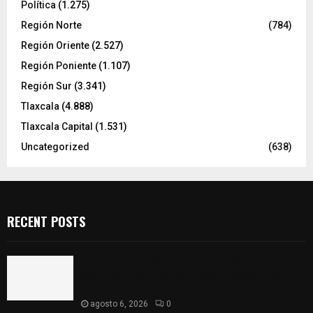
Política
(1.275)
Región Norte
(784)
Región Oriente
(2.527)
Región Poniente
(1.107)
Región Sur
(3.341)
Tlaxcala
(4.888)
Tlaxcala Capital
(1.531)
Uncategorized
(638)
RECENT POSTS
Realizan campaña de esterilización de perros y
gatos en Villa Alta y San Mateo Ayecac en el
municipio de Tepetitla
agosto 6, 2026
0