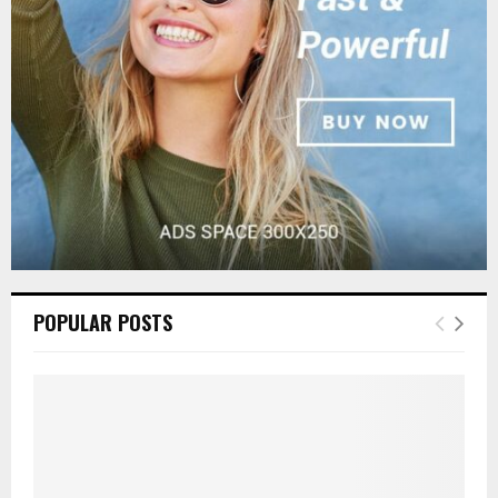
:
C
H
POPULAR POSTS