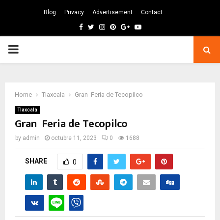
Blog
Privacy
Advertisement
Contact
Facebook
Twitter
Instagram
Pinterest
Google
Youtube
PRIMARY
MENU
Home
Tlaxcala
Gran Feria de Tecopilco
Tlaxcala
Gran Feria de Tecopilco
by
admin
octubre 11, 2023
0
1688
SHARE
0