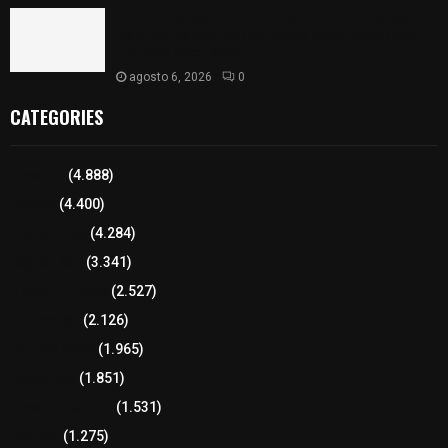
Inicia Congreso la aprobación de dictámenes de
las cuentas públicas de entes fiscalizables del
ejercicio fiscal 2025
agosto 6, 2026
0
CATEGORIES
Tlaxcala
(4.888)
Policía
(4.400)
8 columnas
(4.284)
Región Sur
(3.341)
Región Oriente
(2.527)
Educación
(2.126)
Lo más leído
(1.965)
Congreso
(1.851)
Tlaxcala Capital
(1.531)
Política
(1.275)