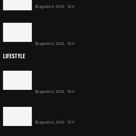
agosto 6, 2026
0
Inicia Congreso la aprobación de dictámenes de
las cuentas públicas de entes fiscalizables del
ejercicio fiscal 2025
agosto 6, 2026
0
LIFESTYLE
Realizan campaña de esterilización de perros y
gatos en Villa Alta y San Mateo Ayecac en el
municipio de Tepetitla
agosto 6, 2026
0
Atienden diputados a comisión de productores,
ejidatarios y pobladores de Ixtenco
agosto 6, 2026
0