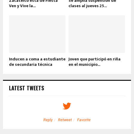
Zacatelco está de Fiesta
Se amplía suspensión de
Ven y Vive la...
clases al jueves 25...
Inducen a coma a estudiante
Joven que participó en riña
de secundaria técnica
en el municipio...
LATEST TWEETS
Reply
Retweet
Favorite