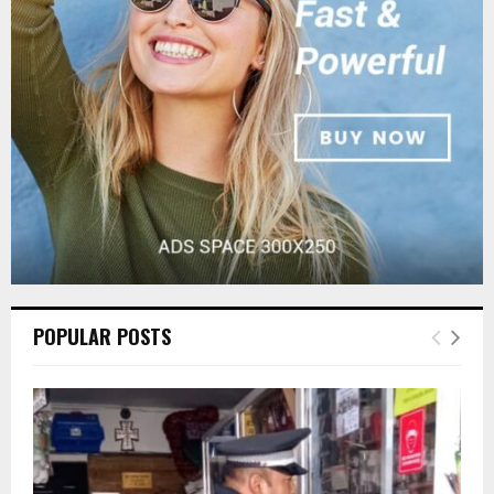
R
:
C
H
POPULAR POSTS