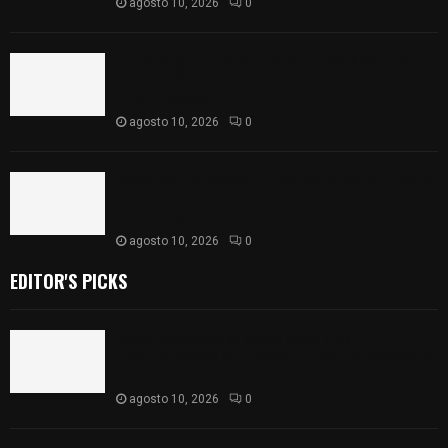
agosto 10, 2026
0
Carlos Augusto Pérez presenta “Decálogo del
aspirante” rumbo a la Coordinación Estatal de la
4T en Tlaxcala
agosto 10, 2026
0
Maximino Hernández Pulido recibe patente para
ocupar la Notaría Pública número 3 en
Chiautempan
agosto 10, 2026
0
EDITOR'S PICKS
Raymundo Vázquez acusa presuntas
irregularidades en proceso interno de Morena en
Tlaxcala
agosto 10, 2026
0