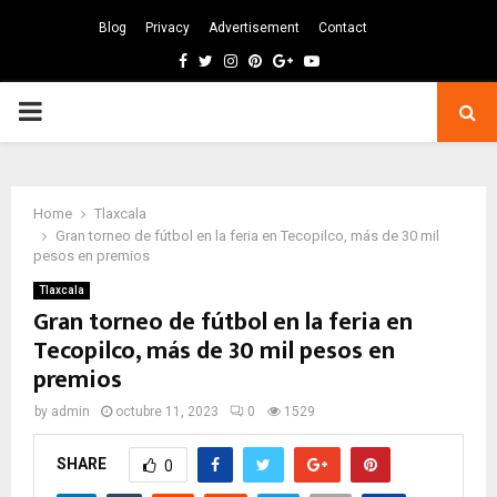
Blog
Privacy
Advertisement
Contact
Facebook
Twitter
Instagram
Pinterest
Google
Youtube
PRIMARY
MENU
Home
Tlaxcala
Gran torneo de fútbol en la feria en Tecopilco, más de 30 mil
pesos en premios
Tlaxcala
Gran torneo de fútbol en la feria en
Tecopilco, más de 30 mil pesos en
premios
by
admin
octubre 11, 2023
0
1529
SHARE
0