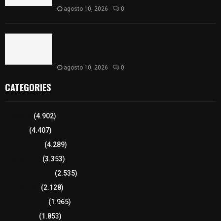
agosto 10, 2026
0
Maximino Hernández Pulido recibe patente para
ocupar la Notaría Pública número 3 en
Chiautempan
agosto 10, 2026
0
CATEGORIES
Tlaxcala
(4.902)
Policía
(4.407)
8 columnas
(4.289)
Región Sur
(3.353)
Región Oriente
(2.535)
Educación
(2.128)
Lo más leído
(1.965)
Congreso
(1.853)