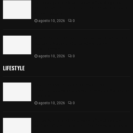
Carlos Augusto Pérez presenta “Decálogo del
aspirante” rumbo a la Coordinación Estatal de la
4T en Tlaxcala
agosto 10, 2026
0
Maximino Hernández Pulido recibe patente para
ocupar la Notaría Pública número 3 en
Chiautempan
agosto 10, 2026
0
LIFESTYLE
Raymundo Vázquez acusa presuntas
irregularidades en proceso interno de Morena en
Tlaxcala
agosto 10, 2026
0
Carlos Augusto Pérez presenta “Decálogo del
aspirante” rumbo a la Coordinación Estatal de la
4T en Tlaxcala