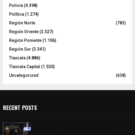
Policía
(4.398)
Política
(1.274)
Región Norte
(783)
Región Oriente
(2.527)
Región Poniente
(1.106)
Región Sur
(3.341)
Tlaxcala
(4.886)
Tlaxcala Capital
(1.530)
Uncategorized
(638)
RECENT POSTS
Sembrando Vida plantará 65 mil árboles y
lanzará 50 mil semillas con drones en