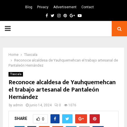
Blog
Privacy
Advertisement
Contact
Facebook
Twitter
Instagram
Pinterest
Google
Youtube
PRIMARY
MENU
Home
Tlaxcala
Reconoce alcaldesa de Yauhquemehcan el trabajo artesanal de
Pantaleón Hernández
Tlaxcala
Reconoce alcaldesa de Yauhquemehcan
el trabajo artesanal de Pantaleón
Hernández
by
admin
junio 14, 2024
0
1076
SHARE
0