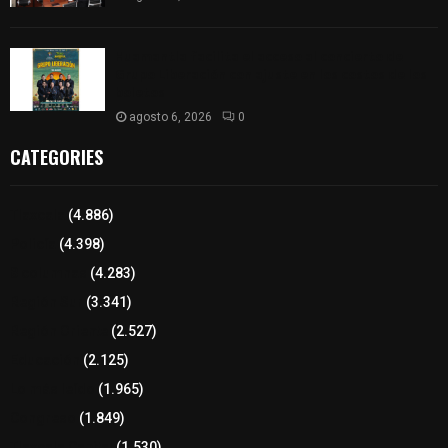
Huamantla facilita el acceso al concierto de
Grupo Liberación con ajuste en los costos de los
boletos
agosto 6, 2026
0
CATEGORIES
Tlaxcala
(4.886)
Policía
(4.398)
8 columnas
(4.283)
Región Sur
(3.341)
Región Oriente
(2.527)
Educación
(2.125)
Lo más leído
(1.965)
Congreso
(1.849)
Tlaxcala Capital
(1.530)