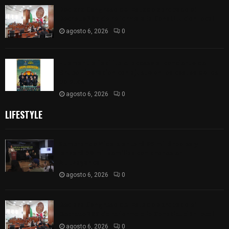
Declara Congreso del Estado aprobado el
Decreto 285 de reforma a la Constitución local
agosto 6, 2026
0
Huamantla facilita el acceso al concierto de
Grupo Liberación con ajuste en los costos de los
boletos
agosto 6, 2026
0
LIFESTYLE
Sembrando Vida plantará 65 mil árboles y
lanzará 50 mil semillas con drones en
Atltzayanca
agosto 6, 2026
0
Declara Congreso del Estado aprobado el
Decreto 285 de reforma a la Constitución local
agosto 6, 2026
0