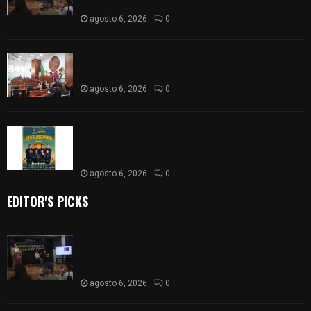
Atltzayanca
agosto 6, 2026
0
Declara Congreso del Estado aprobado el
Decreto 285 de reforma a la Constitución local
agosto 6, 2026
0
Huamantla facilita el acceso al concierto de
Grupo Liberación con ajuste en los costos de los
boletos
agosto 6, 2026
0
EDITOR'S PICKS
Sembrando Vida plantará 65 mil árboles y
lanzará 50 mil semillas con drones en
Atltzayanca
agosto 6, 2026
0