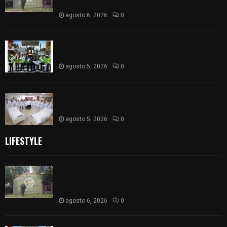
de la SEP federal
agosto 6, 2026
0
Realiza Ayuntamiento de SPM obra de pavimento
de adoquín en barrio de San Pedro
agosto 5, 2026
0
ISSSTE entrega 242 camas hospitalarias
eléctricas a unidades médicas del país
agosto 5, 2026
0
LIFESTYLE
Colegio legión de honor de Tlaxcala elimina
«militarizado» de su nombre tras orden de cierre
de la SEP federal
agosto 6, 2026
0