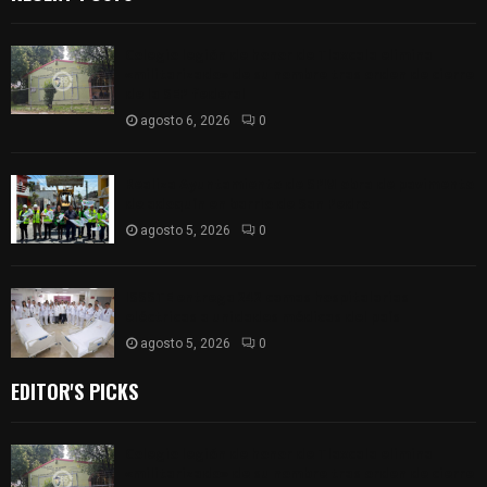
Colegio legión de honor de Tlaxcala elimina
«militarizado» de su nombre tras orden de cierre
de la SEP federal
agosto 6, 2026
0
Realiza Ayuntamiento de SPM obra de pavimento
de adoquín en barrio de San Pedro
agosto 5, 2026
0
ISSSTE entrega 242 camas hospitalarias
eléctricas a unidades médicas del país
agosto 5, 2026
0
EDITOR'S PICKS
Colegio legión de honor de Tlaxcala elimina
«militarizado» de su nombre tras orden de cierre