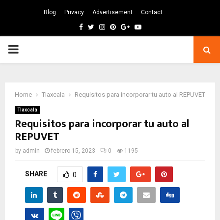
Blog
Privacy
Advertisement
Contact
Facebook
Twitter
Instagram
Pinterest
Google
Youtube
PRIMARY
MENU
Home
Tlaxcala
Requisitos para incorporar tu auto al REPUVET
Tlaxcala
Requisitos para incorporar tu auto al
REPUVET
by
admin
febrero 15, 2023
0
1195
SHARE
0