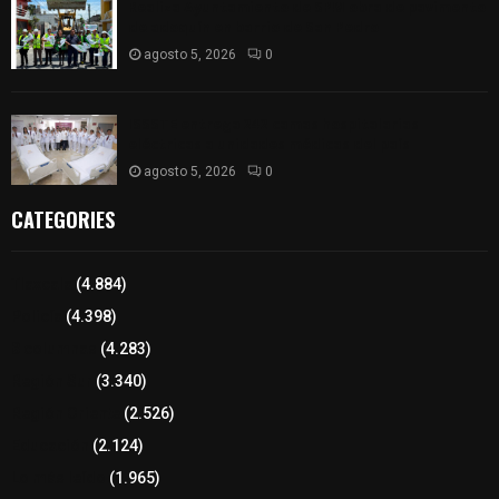
Realiza Ayuntamiento de SPM obra de pavimento
de adoquín en barrio de San Pedro
agosto 5, 2026
0
ISSSTE entrega 242 camas hospitalarias
eléctricas a unidades médicas del país
agosto 5, 2026
0
CATEGORIES
Tlaxcala
(4.884)
Policía
(4.398)
8 columnas
(4.283)
Región Sur
(3.340)
Región Oriente
(2.526)
Educación
(2.124)
Lo más leído
(1.965)