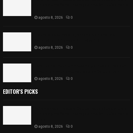
nublado y mañana fresca; se prevén lluvias por la
tarde
agosto 8, 2026
0
Tlaxcala se sumó a la Jornada Nacional de
Reforestación desde Atltzayanca
agosto 8, 2026
0
Localizan a joven empresario golpeado tras ser
presuntamente secuestrado en Calpulalpan
agosto 8, 2026
0
EDITOR'S PICKS
Así amanece Tlaxcala Capital este sábado: cielo
nublado y mañana fresca; se prevén lluvias por la
tarde
agosto 8, 2026
0