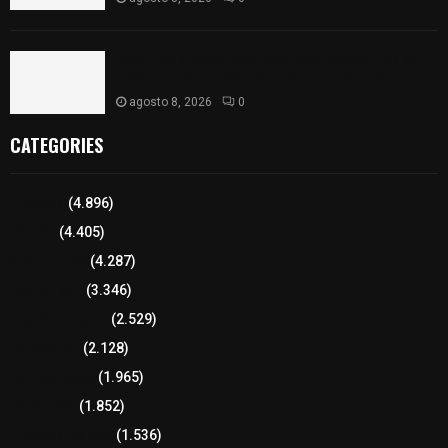
Localizan a joven empresario golpeado tras ser
presuntamente secuestrado en Calpulalpan
agosto 8, 2026
0
CATEGORIES
Tlaxcala
(4.896)
Policía
(4.405)
8 columnas
(4.287)
Región Sur
(3.346)
Región Oriente
(2.529)
Educación
(2.128)
Lo más leído
(1.965)
Congreso
(1.852)
Tlaxcala Capital
(1.536)