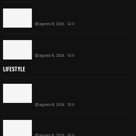
Tlaxcala se sumó a la Jornada Nacional de
Reforestación desde Atltzayanca
agosto 8, 2026
0
Localizan a joven empresario golpeado tras ser
presuntamente secuestrado en Calpulalpan
agosto 8, 2026
0
LIFESTYLE
Así amanece Tlaxcala Capital este sábado: cielo
nublado y mañana fresca; se prevén lluvias por la
tarde
agosto 8, 2026
0
Tlaxcala se sumó a la Jornada Nacional de
Reforestación desde Atltzayanca
agosto 8, 2026
0