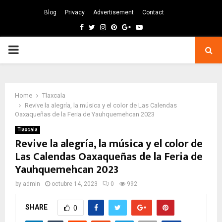
Blog
Privacy
Advertisement
Contact
Facebook
Twitter
Instagram
Pinterest
Google
Youtube
PRIMARY
MENU
Home
Tlaxcala
Revive la alegría, la música y el color de Las Calendas
Oaxaqueñas de la Feria de Yauhquemehcan 2023
Tlaxcala
Revive la alegría, la música y el color de
Las Calendas Oaxaqueñas de la Feria de
Yauhquemehcan 2023
by
admin
octubre 14, 2023
0
992
SHARE
0