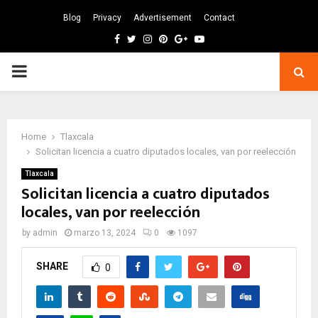
Blog
Privacy
Advertisement
Contact
Facebook
Twitter
Instagram
Pinterest
Google
Youtube
PRIMARY
MENU
Home
Tlaxcala
Solicitan licencia a cuatro diputados locales, van por reelección
Tlaxcala
Solicitan licencia a cuatro diputados
locales, van por reelección
by
admin
marzo 13, 2024
0
1097
SHARE
0