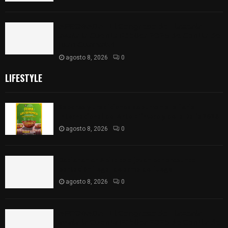
𝗔𝗣𝗥𝗢𝗕𝗔𝗗𝗔 | 𝗘𝗹 𝗖𝗼𝗻𝗴𝗿𝗲𝘀𝗼 𝗱𝗲 𝗧𝗹𝗮𝘅𝗰𝗮𝗹𝗮
𝗮𝘃𝗮𝗹𝗮 𝗹𝗮 𝗖𝘂𝗲𝗻𝘁𝗮 𝗣ú𝗯𝗹𝗶𝗰𝗮 𝟮𝟬𝟮𝟱 𝗱𝗲 𝗖𝗼𝗻𝘁𝗹𝗮 𝗱𝗲
𝗝𝘂𝗮𝗻 𝗖𝘂𝗮𝗺𝗮𝘁𝘇𝗶
agosto 8, 2026
0
LIFESTYLE
Sabores y tradiciones se suman a la feria
Internacional del Arte Efímero y de la Dalia 2026
agosto 8, 2026
0
Detienen en Apizaco a joven por presunta
portación ilegal de arma de fuego
agosto 8, 2026
0
𝗔𝗣𝗥𝗢𝗕𝗔𝗗𝗔 | 𝗘𝗹 𝗖𝗼𝗻𝗴𝗿𝗲𝘀𝗼 𝗱𝗲 𝗧𝗹𝗮𝘅𝗰𝗮𝗹𝗮
𝗮𝘃𝗮𝗹𝗮 𝗹𝗮 𝗖𝘂𝗲𝗻𝘁𝗮 𝗣ú𝗯𝗹𝗶𝗰𝗮 𝟮𝟬𝟮𝟱 𝗱𝗲 𝗖𝗼𝗻𝘁𝗹𝗮 𝗱𝗲