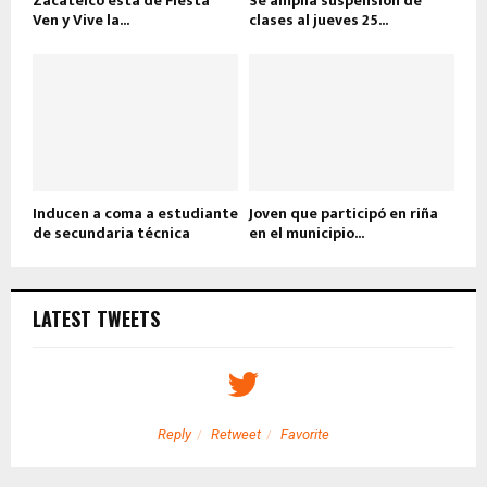
Zacatelco está de Fiesta
Se amplía suspensión de
Ven y Vive la...
clases al jueves 25...
Inducen a coma a estudiante
Joven que participó en riña
de secundaria técnica
en el municipio...
LATEST TWEETS
Reply
Retweet
Favorite