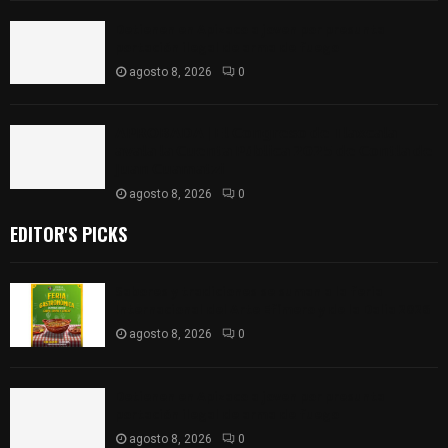
Detienen en Apizaco a joven por presunta
portación ilegal de arma de fuego
agosto 8, 2026
0
𝗔𝗣𝗥𝗢𝗕𝗔𝗗𝗔 | 𝗘𝗹 𝗖𝗼𝗻𝗴𝗿𝗲𝘀𝗼 𝗱𝗲 𝗧𝗹𝗮𝘅𝗰𝗮𝗹𝗮
𝗮𝘃𝗮𝗹𝗮 𝗹𝗮 𝗖𝘂𝗲𝗻𝘁𝗮 𝗣ú𝗯𝗹𝗶𝗰𝗮 𝟮𝟬𝟮𝟱 𝗱𝗲 𝗖𝗼𝗻𝘁𝗹𝗮 𝗱𝗲
𝗝𝘂𝗮𝗻 𝗖𝘂𝗮𝗺𝗮𝘁𝘇𝗶
agosto 8, 2026
0
EDITOR'S PICKS
Sabores y tradiciones se suman a la feria
Internacional del Arte Efímero y de la Dalia 2026
agosto 8, 2026
0
Detienen en Apizaco a joven por presunta
portación ilegal de arma de fuego
agosto 8, 2026
0