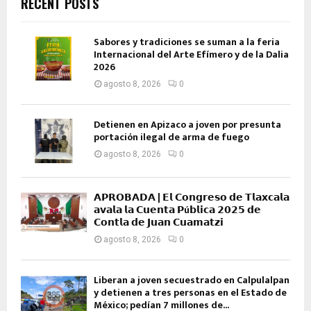
RECENT POSTS
Sabores y tradiciones se suman a la feria
Internacional del Arte Efímero y de la Dalia
2026
agosto 8, 2026
0
Detienen en Apizaco a joven por presunta
portación ilegal de arma de fuego
agosto 8, 2026
0
𝗔𝗣𝗥𝗢𝗕𝗔𝗗𝗔 | 𝗘𝗹 𝗖𝗼𝗻𝗴𝗿𝗲𝘀𝗼 𝗱𝗲 𝗧𝗹𝗮𝘅𝗰𝗮𝗹𝗮
𝗮𝘃𝗮𝗹𝗮 𝗹𝗮 𝗖𝘂𝗲𝗻𝘁𝗮 𝗣ú𝗯𝗹𝗶𝗰𝗮 𝟮𝟬𝟮𝟱 𝗱𝗲
𝗖𝗼𝗻𝘁𝗹𝗮 𝗱𝗲 𝗝𝘂𝗮𝗻 𝗖𝘂𝗮𝗺𝗮𝘁𝘇𝗶
agosto 8, 2026
0
Liberan a joven secuestrado en Calpulalpan
y detienen a tres personas en el Estado de
México; pedían 7 millones de...