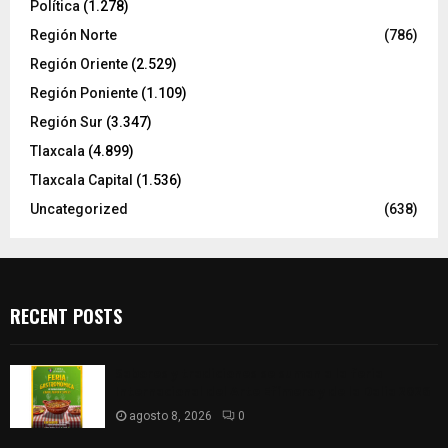
Política
(1.278)
Región Norte
(786)
Región Oriente
(2.529)
Región Poniente
(1.109)
Región Sur
(3.347)
Tlaxcala
(4.899)
Tlaxcala Capital
(1.536)
Uncategorized
(638)
RECENT POSTS
Sabores y tradiciones se suman a la feria
Internacional del Arte Efímero y de la Dalia 2026
agosto 8, 2026
0