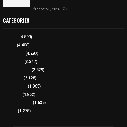
𝗝𝘂𝗮𝗻 𝗖𝘂𝗮𝗺𝗮𝘁𝘇𝗶
agosto 8, 2026
0
CATEGORIES
Tlaxcala
(4.899)
Policía
(4.406)
8 columnas
(4.287)
Región Sur
(3.347)
Región Oriente
(2.529)
Educación
(2.128)
Lo más leído
(1.965)
Congreso
(1.852)
Tlaxcala Capital
(1.536)
Política
(1.278)