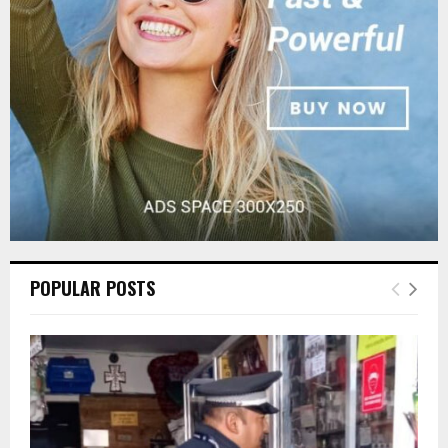
:
C
H
POPULAR POSTS