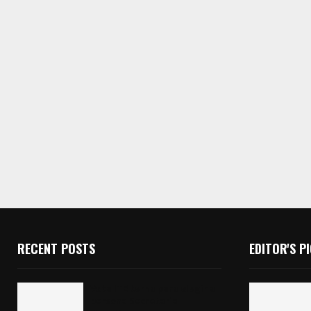
RECENT POSTS
EDITOR'S P
Vota ITE terna para elegir a
persona Secretaria