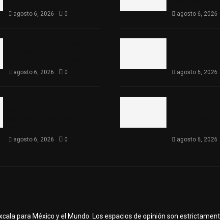
Ejecutiva
Ejecutiva
agosto 6, 2026
0
agosto 6, 2026
Sabor 100% tlaxcalteca:
Sabor 100% tla
Conoce Guarda Frutz en el
Conoce Guarda 
Mercado de Artesanos
Mercado de Ar
agosto 6, 2026
0
agosto 6, 2026
Caso Lorena Cuéllar: Estado
Caso Lorena Cu
exige rigor y fuentes
exige rigor y f
oficiales ante acusaciones
oficiales ante 
sin sustento
sin sustento
agosto 6, 2026
0
agosto 6, 2026
axcala para México y el Mundo. Los espacios de opinión son estrictamen