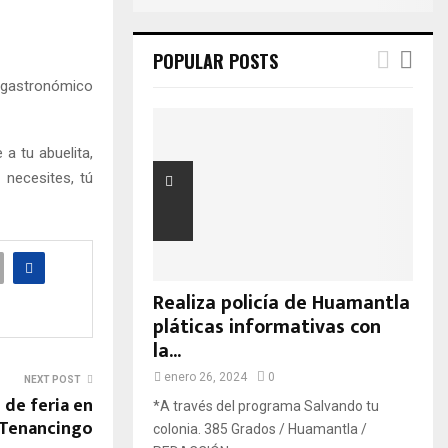
POPULAR POSTS
 gastronómico
 a tu abuelita,
 necesites, tú
Realiza policía de Huamantla
pláticas informativas con
la...
enero 26, 2024
0
NEXT POST
o de feria en
*A través del programa Salvando tu
Tenancingo
colonia. 385 Grados / Huamantla /