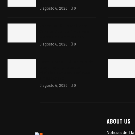
Ejecutiva
agosto 6, 2026
0
Sabor 100% tlaxcalteca:
Conoce Guarda Frutz en el
Mercado de Artesanos
agosto 6, 2026
0
Caso Lorena Cuéllar: Estado
exige rigor y fuentes
oficiales ante acusaciones
sin sustento
agosto 6, 2026
0
ABOUT US
Noticias de Tl