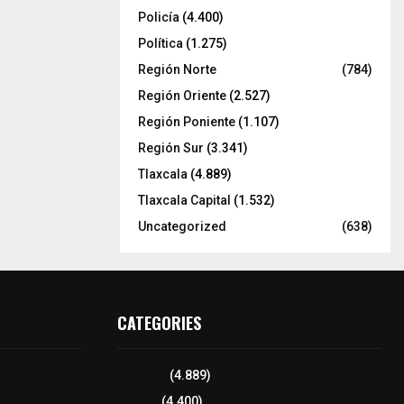
Policía
(4.400)
Política
(1.275)
Región Norte
(784)
Región Oriente
(2.527)
Región Poniente
(1.107)
Región Sur
(3.341)
Tlaxcala
(4.889)
Tlaxcala Capital
(1.532)
Uncategorized
(638)
CATEGORIES
para elegir a
Tlaxcala
(4.889)
aria
Policía
(4.400)