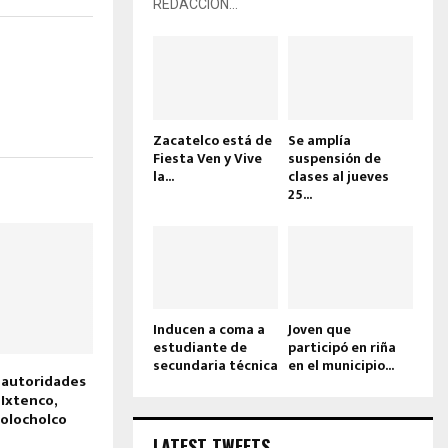
REDACCIÓN...
Zacatelco está de
Se amplía
Fiesta Ven y Vive
suspensión de
la...
clases al jueves
25...
Inducen a coma a
Joven que
estudiante de
participó en riña
secundaria técnica
en el municipio...
 autoridades
 Ixtenco,
eolocholco
LATEST TWEETS