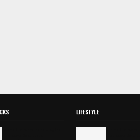
ICKS
LIFESTYLE
Vota ITE terna para elegir a
Vota ITE terna 
persona Secretaria
persona Secret