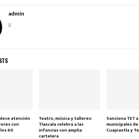
admin
STS
alece atención
Teatro, música y talleres:
Sanciona TET a
yores con
Tlaxcala celebra a las
municipales de
 los 60
infancias con amplia
Cuapiaxtla y T
cartelera