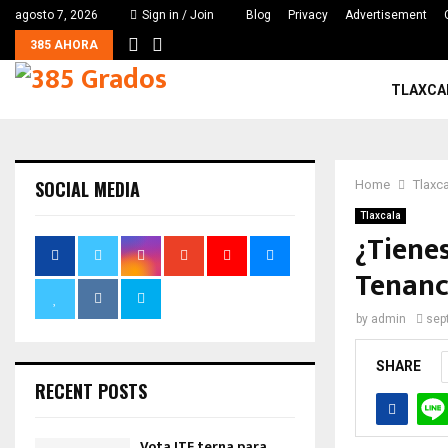
agosto 7, 2026
Sign in / Join
Blog
Privacy
Advertisement
385 AHORA
TLAXCA
SOCIAL MEDIA
Home
Tlaxc
Tlaxcala
¿Tienes
Tenanc
by
admin
sep
SHARE
RECENT POSTS
Vota ITE terna para