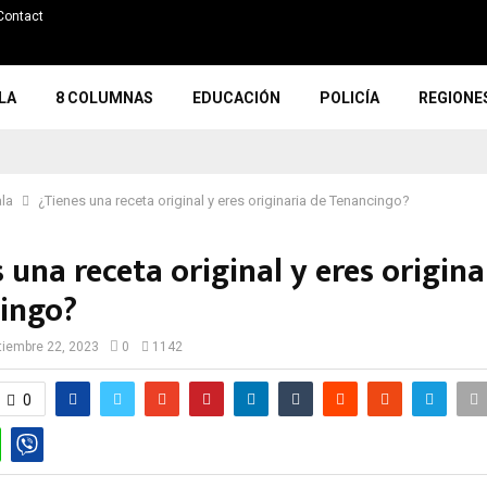
Contact
LA
8 COLUMNAS
EDUCACIÓN
POLICÍA
REGIONE
ala
¿Tienes una receta original y eres originaria de Tenancingo?
 una receta original y eres origina
ingo?
tiembre 22, 2023
0
1142
0