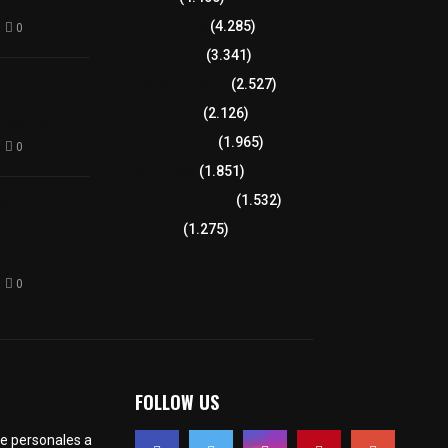
8 columnas
(4.285)
0
Región Sur
(3.341)
xcalteca:
Región Oriente
(2.527)
Frutz en el
Educación
(2.126)
tesanos
Lo más leído
(1.965)
0
Congreso
(1.851)
Tlaxcala Capital
(1.532)
éllar: Estado
uentes
Política
(1.275)
acusaciones
0
FOLLOW US
te personales a