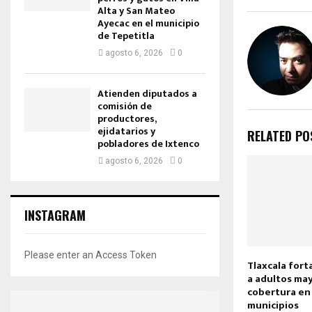
Alta y San Mateo
Ayecac en el municipio
de Tepetitla
agosto 6, 2026
0
Atienden diputados a
comisión de
productores,
ejidatarios y
RELATED PO
pobladores de Ixtenco
agosto 6, 2026
0
INSTAGRAM
Please enter an Access Token
Tlaxcala fort
a adultos ma
cobertura en
municipios