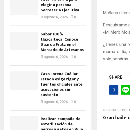
elegir a persona
Secretaria Ejecutiva
Mañana ultimo
agosto 6, 2026
0
Descubramos 
«Mi Mero Mole
Sabor 100%
tlaxcalteca: Conoce
Guarda Frutz en el
¿Tienes una re
Mercado de Artesanos
mamá o tía, e
agosto 6, 2026
0
solo pondrás e
Caso Lorena Cuéllar:
SHARE
Estado exige rigor y
fuentes oficiales ante
acusaciones sin
sustento
agosto 6, 2026
0
PREVIOUS POS
Gran baile 
Realizan campaña de
esterilización de
perros y gatos en Villa