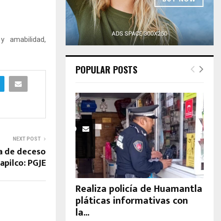
H
 amabilidad,
POPULAR POSTS
NEXT POST
a de deceso
apilco: PGJE
Realiza policía de Huamantla
pláticas informativas con
la...