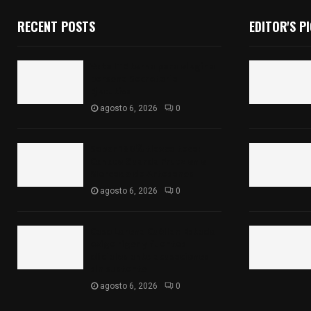
RECENT POSTS
EDITOR'S P
Vota ITE terna para elegir a
persona Secretaria
Ejecutiva
agosto 6, 2026
0
Sabor 100% tlaxcalteca:
Conoce Guarda Frutz en el
Mercado de Artesanos
agosto 6, 2026
0
Caso Lorena Cuéllar: Estado
exige rigor y fuentes
oficiales ante acusaciones
sin sustento
agosto 6, 2026
0