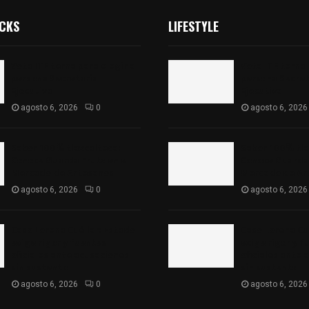
ICKS
LIFESTYLE
Vota ITE terna para elegir a
Vota ITE terna 
persona Secretaria
persona Secret
Ejecutiva
Ejecutiva
agosto 6, 2026
0
agosto 6, 2026
Sabor 100% tlaxcalteca:
Sabor 100% tla
Conoce Guarda Frutz en el
Conoce Guarda 
Mercado de Artesanos
Mercado de Ar
agosto 6, 2026
0
agosto 6, 2026
Caso Lorena Cuéllar: Estado
Caso Lorena Cu
exige rigor y fuentes
exige rigor y f
oficiales ante acusaciones
oficiales ante 
sin sustento
sin sustento
agosto 6, 2026
0
agosto 6, 2026