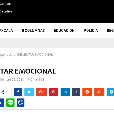
Contact
Ejecutiva
AXCALA
8 COLUMNAS
EDUCACIÓN
POLICÍA
REG
egorized
BIENESTAR EMOCIONAL
STAR EMOCIONAL
tiembre 22, 2023
0
923
0