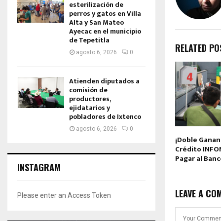
esterilización de
perros y gatos en Villa
Alta y San Mateo
Ayecac en el municipio
de Tepetitla
RELATED PO
agosto 6, 2026
0
Atienden diputados a
comisión de
productores,
ejidatarios y
pobladores de Ixtenco
agosto 6, 2026
0
¡Doble Gananc
Crédito INFO
Pagar al Banc
INSTAGRAM
LEAVE A CO
Please enter an Access Token