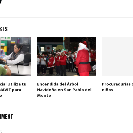
STS
ia! Utiliza tu
Encendida del Árbol
Procuradurías d
NAVIT para
Navideño en San Pablo del
niños
o
Monte
MMENT