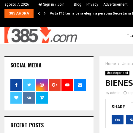
agosto 7, 2026
Sign in / Join
Blog
Privacy
Advertisement
Vota ITE terna para elegir a persona Secretaria 
385 AHORA
TL
SOCIAL MEDIA
Home
Uncat
Uncategorized
BIENE
by
admin
sep
SHARE
RECENT POSTS