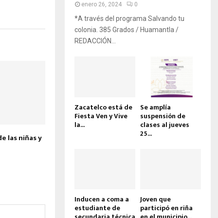
enero 26, 2024
0
*A través del programa Salvando tu
colonia. 385 Grados / Huamantla /
REDACCIÓN...
Zacatelco está de
Se amplía
Fiesta Ven y Vive
suspensión de
la...
clases al jueves
25...
e las niñas y
Inducen a coma a
Joven que
estudiante de
participó en riña
secundaria técnica
en el municipio...