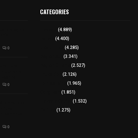
CATEGORIES
para elegir a
Tlaxcala
(4.889)
aria
Policía
(4.400)
8 columnas
(4.285)
0
Región Sur
(3.341)
xcalteca:
Región Oriente
(2.527)
Frutz en el
Educación
(2.126)
tesanos
Lo más leído
(1.965)
0
Congreso
(1.851)
Tlaxcala Capital
(1.532)
éllar: Estado
uentes
Política
(1.275)
acusaciones
0