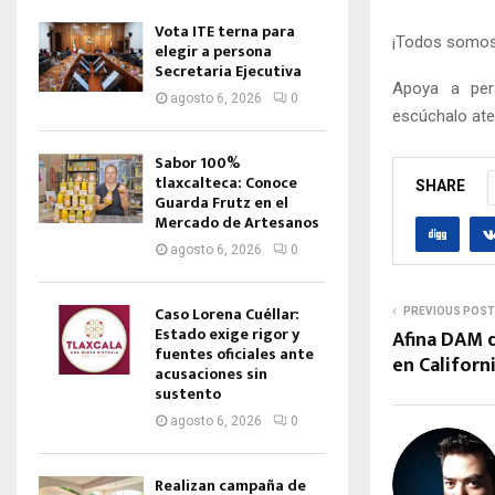
Vota ITE terna para
¡Todos somos
elegir a persona
Secretaria Ejecutiva
Apoya a per
agosto 6, 2026
0
escúchalo ate
Sabor 100%
tlaxcalteca: Conoce
SHARE
Guarda Frutz en el
Mercado de Artesanos
agosto 6, 2026
0
Caso Lorena Cuéllar:
PREVIOUS POST
Estado exige rigor y
Afina DAM d
fuentes oficiales ante
en Californ
acusaciones sin
sustento
agosto 6, 2026
0
Realizan campaña de