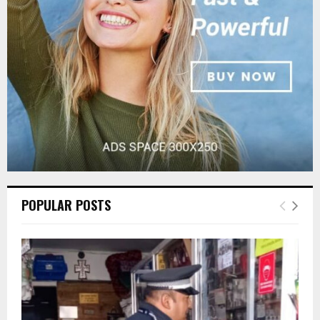
:
C
H
POPULAR POSTS