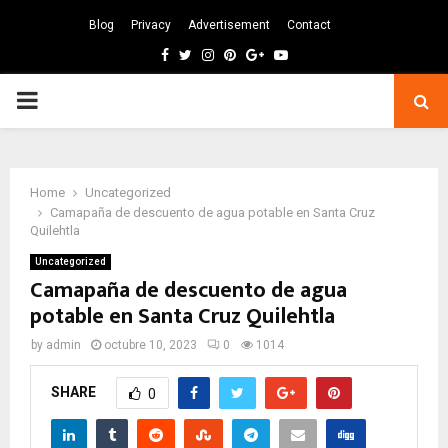
Blog
Privacy
Advertisement
Contact
Facebook
Twitter
Instagram
Pinterest
Google
Youtube
PRIMARY
MENU
Home
Uncategorized
Camapaña de descuento de agua potable en Santa Cruz
Quilehtla
Uncategorized
Camapaña de descuento de agua
potable en Santa Cruz Quilehtla
by
admin
octubre 10, 2023
0
1014
SHARE
0