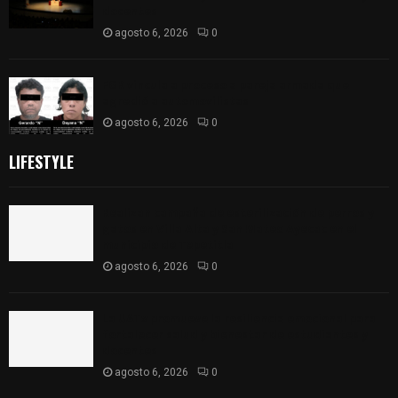
docentes
agosto 6, 2026
0
FGR vincula a proceso a pareja armada que
agredió a automovilistas
agosto 6, 2026
0
LIFESTYLE
Realizan campaña de esterilización de perros y
gatos en Villa Alta y San Mateo Ayecac en el
municipio de Tepetitla
agosto 6, 2026
0
La UATx promueve la resiliencia emocional para
fortalecer salud y bienestar de estudiantes y
docentes
agosto 6, 2026
0