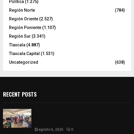
Política
(1.275)
Región Norte
(784)
Región Oriente
(2.527)
Región Poniente
(1.107)
Región Sur
(3.341)
Tlaxcala
(4.887)
Tlaxcala Capital
(1.531)
Uncategorized
(638)
RECENT POSTS
Realizan campaña de esterilización de perros y
gatos en Villa Alta y San Mateo Ayecac en el
municipio de Tepetitla
agosto 6, 2026
0