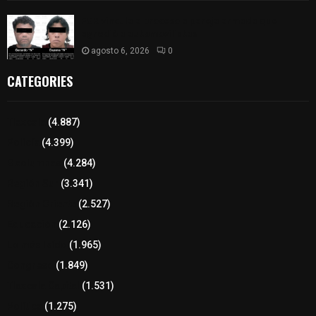
FGR vincula a proceso a pareja armada que
agredió a automovilistas
agosto 6, 2026
0
CATEGORIES
Tlaxcala
(4.887)
Policía
(4.399)
8 columnas
(4.284)
Región Sur
(3.341)
Región Oriente
(2.527)
Educación
(2.126)
Lo más leído
(1.965)
Congreso
(1.849)
Tlaxcala Capital
(1.531)
Política
(1.275)