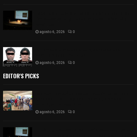
La UATx promueve la resiliencia emocional para
fortalecer salud y bienestar de estudiantes y
docentes
agosto 6, 2026
0
FGR vincula a proceso a pareja armada que
agredió a automovilistas
agosto 6, 2026
0
EDITOR'S PICKS
Realizan campaña de esterilización de perros y
gatos en Villa Alta y San Mateo Ayecac en el
municipio de Tepetitla
agosto 6, 2026
0
La UATx promueve la resiliencia emocional para
fortalecer salud y bienestar de estudiantes y