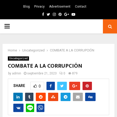
Blog
Privacy
Advertisement
Contact
Facebook
Twitter
Instagram
Pinterest
Google
Youtube
PRIMARY
MENU
Home
Uncategorized
COMBATE A LA CORRUPCIÓN
Uncategorized
COMBATE A LA CORRUPCIÓN
by
admin
septiembre 21, 2023
0
879
SHARE
0