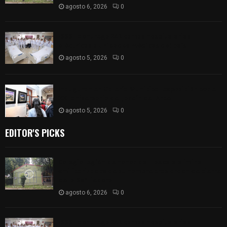
agosto 6, 2026
0
ISSSTE entrega 242 camas hospitalarias
eléctricas a unidades médicas del país
agosto 5, 2026
0
Inauguran en Galería Municipal exposición por el
XXI aniversario del Jardín del Arte
agosto 5, 2026
0
EDITOR'S PICKS
Colegio legión de honor de Tlaxcala elimina
«militarizado» de su nombre tras orden de cierre
de la SEP federal
agosto 6, 2026
0
ISSSTE entrega 242 camas hospitalarias