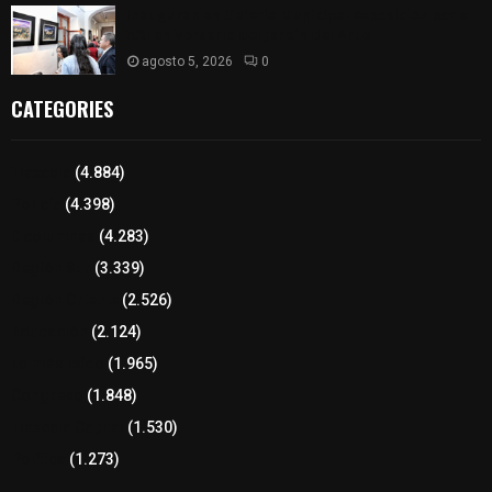
Inauguran en Galería Municipal exposición por el
XXI aniversario del Jardín del Arte
agosto 5, 2026
0
CATEGORIES
Tlaxcala
(4.884)
Policía
(4.398)
8 columnas
(4.283)
Región Sur
(3.339)
Región Oriente
(2.526)
Educación
(2.124)
Lo más leído
(1.965)
Congreso
(1.848)
Tlaxcala Capital
(1.530)
Política
(1.273)