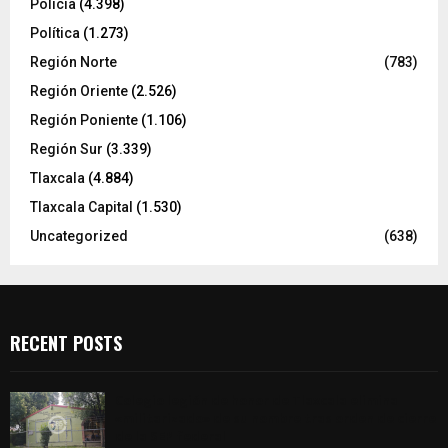
Policía
(4.398)
Política
(1.273)
Región Norte
(783)
Región Oriente
(2.526)
Región Poniente
(1.106)
Región Sur
(3.339)
Tlaxcala
(4.884)
Tlaxcala Capital
(1.530)
Uncategorized
(638)
RECENT POSTS
Colegio legión de honor de Tlaxcala elimina
«militarizado» de su nombre tras orden de cierre
de la SEP federal