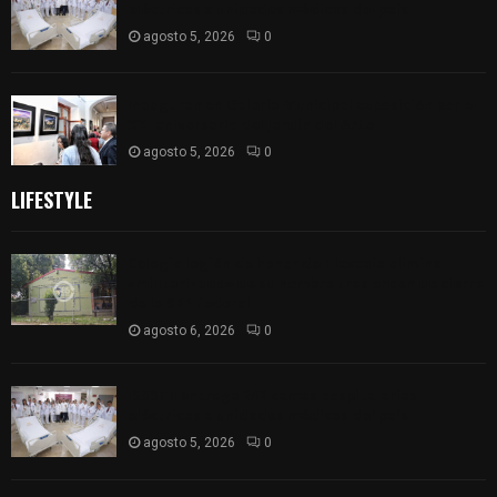
eléctricas a unidades médicas del país
agosto 5, 2026
0
Inauguran en Galería Municipal exposición por el
XXI aniversario del Jardín del Arte
agosto 5, 2026
0
LIFESTYLE
Colegio legión de honor de Tlaxcala elimina
«militarizado» de su nombre tras orden de cierre
de la SEP federal
agosto 6, 2026
0
ISSSTE entrega 242 camas hospitalarias
eléctricas a unidades médicas del país
agosto 5, 2026
0