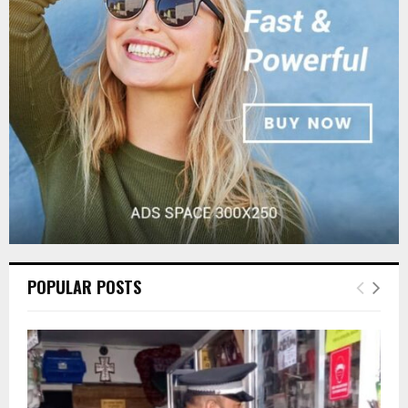
r
R
:
C
H
POPULAR POSTS