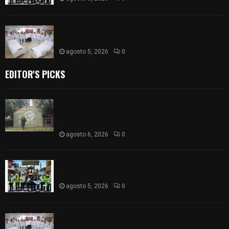
ISSSTE entrega 242 camas hospitalarias
eléctricas a unidades médicas del país
agosto 5, 2026
0
EDITOR'S PICKS
Colegio legión de honor de Tlaxcala elimina
«militarizado» de su nombre tras orden de cierre
de la SEP federal
agosto 6, 2026
0
Realiza Ayuntamiento de SPM obra de pavimento
de adoquín en barrio de San Pedro
agosto 5, 2026
0
ISSSTE entrega 242 camas hospitalarias
eléctricas a unidades médicas del país