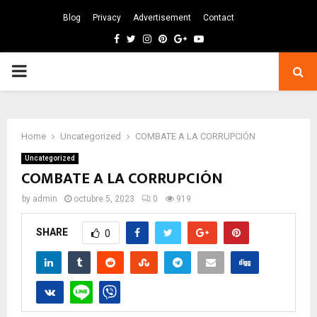
Blog
Privacy
Advertisement
Contact
Facebook
Twitter
Instagram
Pinterest
Google
Youtube
PRIMARY
MENU
Home
Uncategorized
COMBATE A LA CORRUPCIÓN
Uncategorized
COMBATE A LA CORRUPCIÓN
by
admin
octubre 5, 2023
0
919
SHARE
0