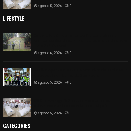
agosto 5, 2026
0
LIFESTYLE
Colegio legión de honor de Tlaxcala elimina
«militarizado» de su nombre tras orden de cierre
de la SEP federal
agosto 6, 2026
0
Realiza Ayuntamiento de SPM obra de pavimento
de adoquín en barrio de San Pedro
agosto 5, 2026
0
ISSSTE entrega 242 camas hospitalarias
eléctricas a unidades médicas del país
agosto 5, 2026
0
CATEGORIES