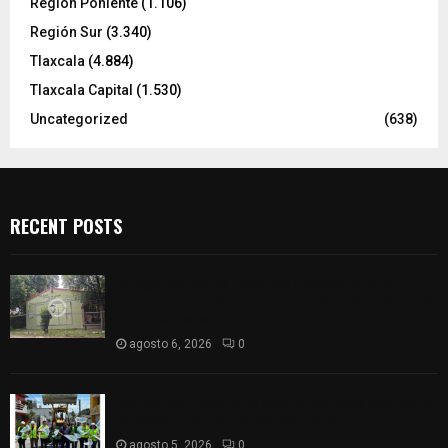
Región Poniente
(1.106)
Región Sur
(3.340)
Tlaxcala
(4.884)
Tlaxcala Capital
(1.530)
Uncategorized
(638)
RECENT POSTS
Colegio legión de honor de Tlaxcala elimina
«militarizado» de su nombre tras orden de cierre
de la SEP federal
agosto 6, 2026
0
Realiza Ayuntamiento de SPM obra de pavimento
de adoquín en barrio de San Pedro
agosto 5, 2026
0