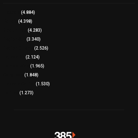
Tlaxcala
(4.884)
Policía
(4.398)
8 columnas
(4.283)
Región Sur
(3.340)
Región Oriente
(2.526)
Educación
(2.124)
Lo más leído
(1.965)
Congreso
(1.848)
Tlaxcala Capital
(1.530)
Política
(1.273)