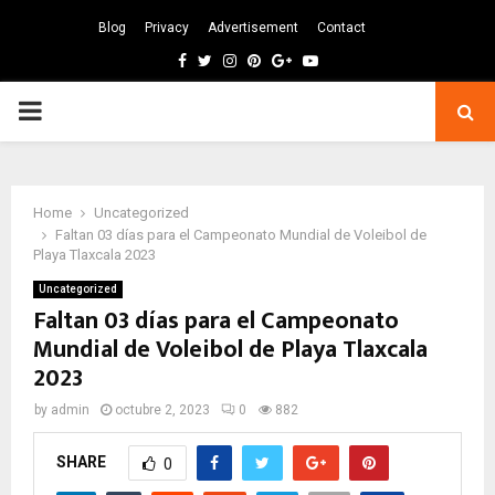
Blog
Privacy
Advertisement
Contact
Facebook
Twitter
Instagram
Pinterest
Google
Youtube
PRIMARY
MENU
Home
Uncategorized
Faltan 03 días para el Campeonato Mundial de Voleibol de
Playa Tlaxcala 2023
Uncategorized
Faltan 03 días para el Campeonato
Mundial de Voleibol de Playa Tlaxcala
2023
by
admin
octubre 2, 2023
0
882
SHARE
0