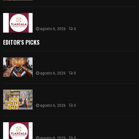
Caso Lorena Cuéllar: Estado exige rigor y fuentes
oficiales ante acusaciones sin sustento
agosto 6, 2026
0
EDITOR'S PICKS
Vota ITE terna para elegir a persona Secretaria
Ejecutiva
agosto 6, 2026
0
Sabor 100% tlaxcalteca: Conoce Guarda Frutz en
el Mercado de Artesanos
agosto 6, 2026
0
Caso Lorena Cuéllar: Estado exige rigor y fuentes
oficiales ante acusaciones sin sustento
agosto 6, 2026
0