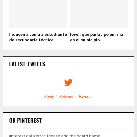
Inducen a coma a estudiante
Joven que participó en riña
de secundaria técnica
en el municipio...
LATEST TWEETS
Reply
Retweet
Favorite
ON PINTEREST
pinterest data error: Please add the board name