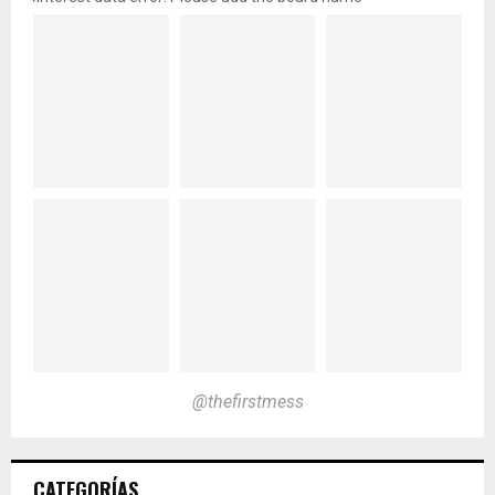
@thefirstmess
CATEGORÍAS