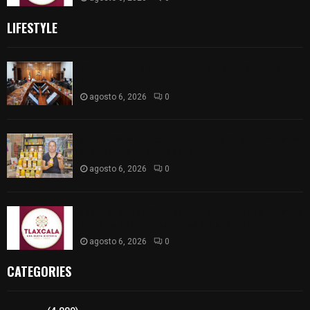
LIFESTYLE
Vota ITE terna para elegir a persona Secretaria
Ejecutiva
agosto 6, 2026
0
Sabor 100% tlaxcalteca: Conoce Guarda Frutz en
el Mercado de Artesanos
agosto 6, 2026
0
Caso Lorena Cuéllar: Estado exige rigor y fuentes
oficiales ante acusaciones sin sustento
agosto 6, 2026
0
CATEGORIES