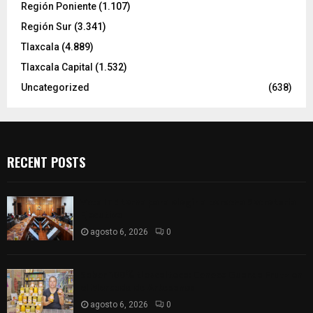
Región Poniente
(1.107)
Región Sur
(3.341)
Tlaxcala
(4.889)
Tlaxcala Capital
(1.532)
Uncategorized
(638)
RECENT POSTS
Vota ITE terna para elegir a persona Secretaria
Ejecutiva
agosto 6, 2026
0
Sabor 100% tlaxcalteca: Conoce Guarda Frutz en
el Mercado de Artesanos
agosto 6, 2026
0