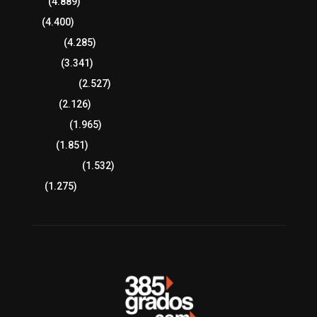
Tlaxcala
(4.889)
Policía
(4.400)
8 columnas
(4.285)
Región Sur
(3.341)
Región Oriente
(2.527)
Educación
(2.126)
Lo más leído
(1.965)
Congreso
(1.851)
Tlaxcala Capital
(1.532)
Política
(1.275)