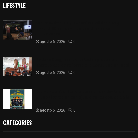
LIFESTYLE
Sembrando Vida plantará 65 mil árboles y
lanzará 50 mil semillas con drones en
Atltzayanca
agosto 6, 2026
0
Declara Congreso del Estado aprobado el
Decreto 285 de reforma a la Constitución local
agosto 6, 2026
0
Huamantla facilita el acceso al concierto de
Grupo Liberación con ajuste en los costos de los
boletos
agosto 6, 2026
0
CATEGORIES