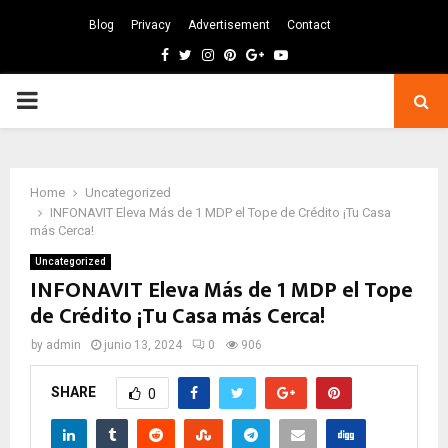
Blog
Privacy
Advertisement
Contact
Facebook
Twitter
Instagram
Pinterest
Google
Youtube
PRIMARY
MENU
Home
Uncategorized
INFONAVIT Eleva Más de 1 MDP el Tope de Crédito ¡Tu Casa
más Cerca!
Uncategorized
INFONAVIT Eleva Más de 1 MDP el Tope
de Crédito ¡Tu Casa más Cerca!
by
admin
junio 13, 2024
0
906
SHARE
0