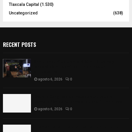
Tlaxcala Capital
(1.530)
Uncategorized
(638)
RECENT POSTS
Sembrando Vida plantará 65 mil árboles y
lanzará 50 mil semillas con drones en
Atltzayanca
agosto 6, 2026
0
Declara Congreso del Estado aprobado el
Decreto 285 de reforma a la Constitución local
agosto 6, 2026
0
Huamantla facilita el acceso al concierto de