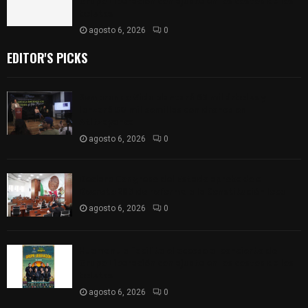
Grupo Liberación con ajuste en los costos de los
boletos
agosto 6, 2026
0
EDITOR'S PICKS
Sembrando Vida plantará 65 mil árboles y
lanzará 50 mil semillas con drones en
Atltzayanca
agosto 6, 2026
0
Declara Congreso del Estado aprobado el
Decreto 285 de reforma a la Constitución local
agosto 6, 2026
0
Huamantla facilita el acceso al concierto de
Grupo Liberación con ajuste en los costos de los
boletos
agosto 6, 2026
0