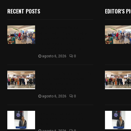
RECENT POSTS
EDITOR'S P
Realizan campaña de
esterilización de perros y
gatos en Villa Alta y San
Mateo Ayecac en el
municipio de Tepetitla
agosto 6, 2026
0
Aplica Tribunal de Disciplina
Judicial examen a jueces
electos como parte del
proceso de evaluación
agosto 6, 2026
0
Cae presunto ladron de
cable en el municipio de
Tetla
agosto 6, 2026
0