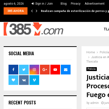
agosto 6, 2026
Sign in / Join
Blog
Privacy
Advertisement
Realizan campaña de esterilización de perros y g
385 AHORA
TL
SOCIAL MEDIA
Home
Policía
Justicia en
Tlaxcala
Policía
Justici
Proces
Fuego 
RECENT POSTS
by
admin
jun