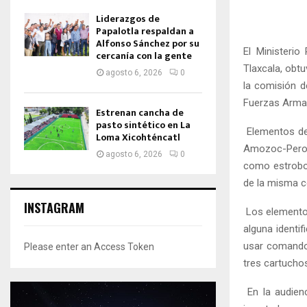
Liderazgos de
Papalotla respaldan a
Alfonso Sánchez por su
El Ministerio
cercanía con la gente
Tlaxcala, obt
agosto 6, 2026
0
la comisión d
Fuerzas Arma
Estrenan cancha de
pasto sintético en La
Elementos de 
Loma Xicohténcatl
Amozoc-Perote
agosto 6, 2026
0
como estrobos
de la misma c
INSTAGRAM
Los elementos
alguna identi
usar comandos
Please enter an Access Token
tres cartuchos
En la audienc