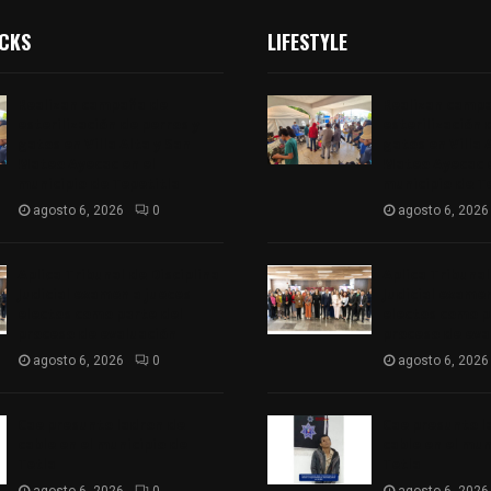
ICKS
LIFESTYLE
Realizan campaña de
Realizan camp
esterilización de perros y
esterilización 
gatos en Villa Alta y San
gatos en Villa 
Mateo Ayecac en el
Mateo Ayecac e
municipio de Tepetitla
municipio de T
agosto 6, 2026
0
agosto 6, 2026
Aplica Tribunal de Disciplina
Aplica Tribunal
Judicial examen a jueces
Judicial examen
electos como parte del
electos como p
proceso de evaluación
proceso de eva
agosto 6, 2026
0
agosto 6, 2026
Cae presunto ladron de
Cae presunto l
cable en el municipio de
cable en el mun
Tetla
Tetla
agosto 6, 2026
0
agosto 6, 2026