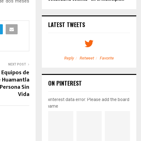
o de dos meses
LATEST TWEETS
etweet
Favorite
Reply
Retweet
Favorite
NEXT POST
! Equipos de
e Huamantla
ON PINTEREST
Persona Sin
Vida
pinterest data error: Please add the board
name