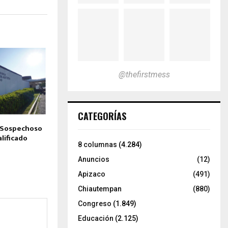
@thefirstmess
CATEGORÍAS
a Sospechoso
lificado
8 columnas
(4.284)
Anuncios
(12)
Apizaco
(491)
Chiautempan
(880)
Congreso
(1.849)
Educación
(2.125)