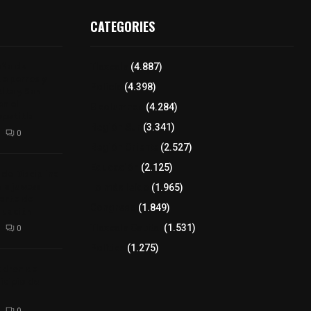
CATEGORIES
aña de
Tlaxcala
(4.887)
de perros y
Policía
(4.398)
Alta y San
n el
8 columnas
(4.284)
epetitla
Región Sur
(3.341)
0
Región Oriente
(2.527)
Educación
(2.125)
 de Disciplina
 a jueces
Lo más leído
(1.965)
arte del
Congreso
(1.849)
luación
Tlaxcala Capital
(1.531)
0
Política
(1.275)
adron de
icipio de
0