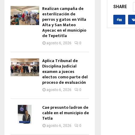
SHARE
Realizan campaña de
esterilización de
perros y gatos en Villa
Alta y San Mateo
Ayecac en el municipio
de Tepetitla
agosto 6, 2026
0
Aplica Tribunal de
Disciplina Judicial
examen a jueces
electos como parte del
proceso de evaluación
agosto 6, 2026
0
Cae presunto ladron de
cable en el municipio de
Tetla
agosto 6, 2026
0