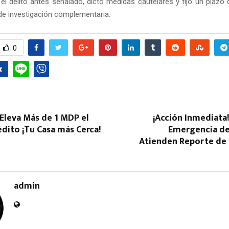
el delito antes señalado, dictó medidas cautelares y fijó un plaz
 de investigación complementaria.
0
Reply
Retweet
Favorite
Reply
R
Eleva Más de 1 MDP el
¡Acción Inmediata
dito ¡Tu Casa más Cerca!
Emergencia d
Atienden Reporte de 
admin