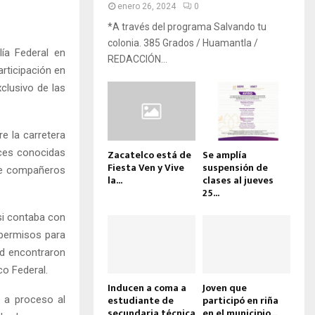
enero 26, 2024
0
*A través del programa Salvando tu
colonia. 385 Grados / Huamantla /
lía Federal en
REDACCIÓN...
rticipación en
clusivo de las
e la carretera
uces conocidas
Zacatelco está de
Se amplía
Fiesta Ven y Vive
suspensión de
 de compañeros
la...
clases al jueves
25...
si contaba con
 permisos para
ad encontraron
co Federal.
Inducen a coma a
Joven que
estudiante de
participó en riña
ló a proceso al
secundaria técnica
en el municipio...