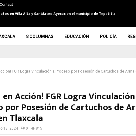
Contact
atos en Villa Alta y San Mateo Ayecac en el municipio de Tepetitla
AXCALA
8 COLUMNAS
EDUCACIÓN
POLICÍA
REG
 Acción! FGR Logra Vinculación a Proceso por Posesión de Cartuchos de Arma
a en Acción! FGR Logra Vinculación
o por Posesión de Cartuchos de A
en Tlaxcala
io 13, 2024
0
815